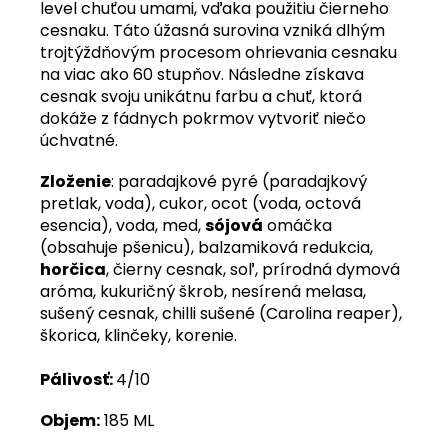
level chuťou umami, vďaka použitiu čierneho
cesnaku. Táto úžasná surovina vzniká dlhým
trojtýždňovým procesom ohrievania cesnaku
na viac ako 60 stupňov. Následne získava
cesnak svoju unikátnu farbu a chuť, ktorá
dokáže z fádnych pokrmov vytvoriť niečo
úchvatné.
Zloženie
: paradajkové pyré (paradajkový
pretlak, voda), cukor, ocot (voda, octová
esencia), voda, med,
sójová
omáčka
(obsahuje pšenicu), balzamiková redukcia,
horčica
, čierny cesnak, soľ, prírodná dymová
aróma, kukuričný škrob, nesírená melasa,
sušený cesnak, chilli sušené (Carolina reaper),
škorica, klinčeky, korenie.
Pálivosť:
4/10
Objem:
185 ML