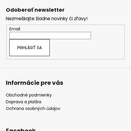
á
Odoberať newsletter
p
Nezmeškajte žiadne novinky či zľavy!
ä
t
Email
i
e
PRIHLÁSIŤ SA
Informácie pre vás
Obchodné podmienky
Doprava a platba
Ochrana osobných údajov
Facebook