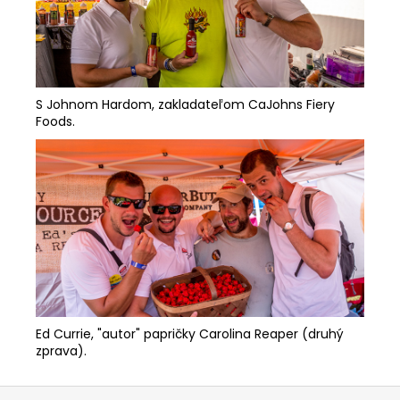
S Johnom Hardom, zakladateľom
CaJohns Fiery
Foods
.
Ed Currie, "autor" papričky Carolina Reaper (druhý
zprava).
Z