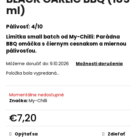
je
á
ml)
5,0
z
j
5
s
hviezdičiek.
Pálivosť: 4/10
ť
Limitka small batch od My-Chilli: Parádna
?
BBQ omáčka s čiernym cesnakom a miernou
pálivosťou.
Môžeme doručiť do:
9.10.2026
Možnosti doručenia
HĽADAŤ
Položka bola vypredaná…
Momentálne nedostupné
O
Značka:
My-Chilli
d
p
€7,20
o
r
Jednotková
ú
cena:
Opýtať sa
Zdieľať