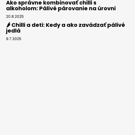
Ako správne kombinovať chilli s
alkoholom: Pálivé párovanie na úrovni
20.8.2025
🌶️ Chilli a deti: Kedy a ako zavádzať pálivé
jedlá
9.7.2025