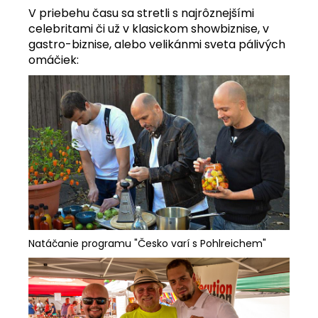
V priebehu času sa stretli s najrôznejšími
celebritami či už v klasickom showbiznise, v
gastro-biznise, alebo velikánmi sveta pálivých
omáčiek:
Natáčanie programu "Česko varí s Pohlreichem"