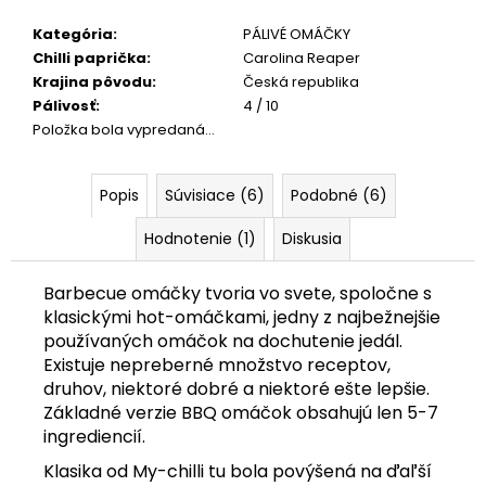
č
a
Kategória
:
PÁLIVÉ OMÁČKY
m
Chilli paprička
:
Carolina Reaper
e
Krajina pôvodu
:
Česká republika
Pálivosť
:
4 / 10
Položka bola vypredaná…
PÁRTY
PACK
"PÁLI
MA
Popis
Súvisiace (6)
Podobné (6)
HUBA"
Hodnotenie (1)
Diskusia
€9,90
Barbecue omáčky tvoria vo svete, spoločne s
klasickými hot-omáčkami, jedny z najbežnejšie
používaných omáčok na dochutenie jedál.
Existuje nepreberné množstvo receptov,
druhov, niektoré dobré a niektoré ešte lepšie.
Základné verzie BBQ omáčok obsahujú len 5-7
ingrediencií.
Klasika od My-chilli tu bola povýšená na ďaľší