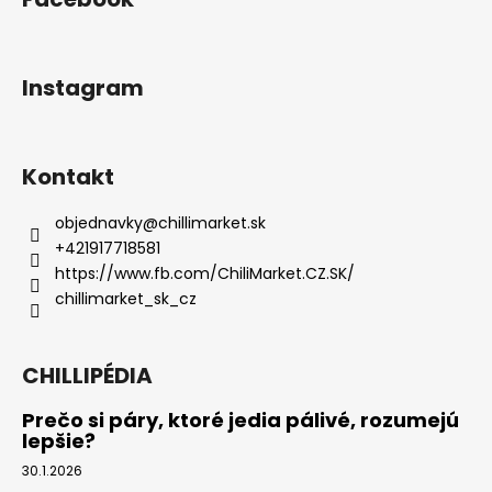
Instagram
Kontakt
objednavky
@
chillimarket.sk
+421917718581
https://www.fb.com/ChiliMarket.CZ.SK/
chillimarket_sk_cz
CHILLIPÉDIA
Prečo si páry, ktoré jedia pálivé, rozumejú
lepšie?
30.1.2026