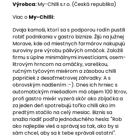
Výrobca:
My-Chilli s.r.o. (Česká republika)
Viac o
My-Chilli:
Dvaja kamoši, ktorí sa s podporou rodín pustili
robiť podnikania v gastro biznize. Žijú na južnej
Morave, kde od miestnych farmárov nakupujú
suroviny pre výrobu pálivých omáčok. Založili
firmu s úplne minimálnymi investíciami, osem-
litrovým hrncom na omáčky, vareškou,
ručným tyčovým mixérom a zásobou chilli
papričiek z desaťmetrovej záhradky. A s
obrovským nadšením :-). Dnes ich hrniec s
automatickým miešadlom má objem 100 litrov,
profi gastro mixér vyzerá skôr ako zbíjačka a
za jeden deň spotrebujú toľko chilli ako im
predtým stačilo na celý mesiac. Biznis sa
snažia riadiť podľa jednoduchého hesla: "Rob
ako najlepšie vieš a správaj sa tak, ako by si
sám chcel, aby sa k tebe správali ostatní".