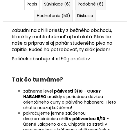
Popis
Súvisiace (6)
Podobné (6)
Hodnotenie (53)
Diskusia
Zabudni na chilli oriešky z bežného obchodu,
ktoré by mohli chrúmať aj batolatá. Skús tie
naše a priprav si aj pohár studeného piva na
zapitie. Budeš ho potrebovať, ty silák jeden!
Balíček obsahuje 4 x 150g arašidov
Tak čo tu máme?
začneme level
pálivosti 3/10
-
CURRY
HABANERO
arašídy s poriadnou dávkou
orientálneho curry a pálivého habanera. Tieto
chutia naozaj každému!
pokračujeme jemne zaúdenou
dvojkombináciou chilli s
pálivosťou 5/10
-
údené Jalapeno a.k.a. Chipotle sa stretli v
nerovnom boji s kráľovnou chilli papričiek -