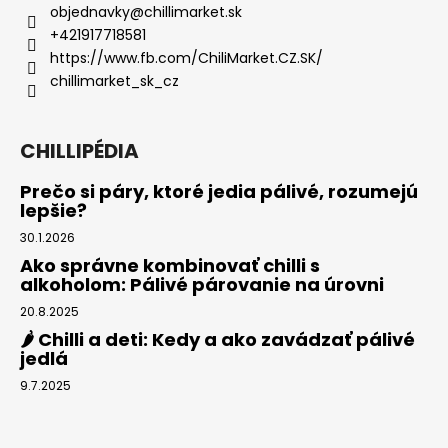
objednavky
@
chillimarket.sk
+421917718581
https://www.fb.com/ChiliMarket.CZ.SK/
chillimarket_sk_cz
CHILLIPÉDIA
Prečo si páry, ktoré jedia pálivé, rozumejú
lepšie?
30.1.2026
Ako správne kombinovať chilli s
alkoholom: Pálivé párovanie na úrovni
20.8.2025
🌶️ Chilli a deti: Kedy a ako zavádzať pálivé
jedlá
9.7.2025