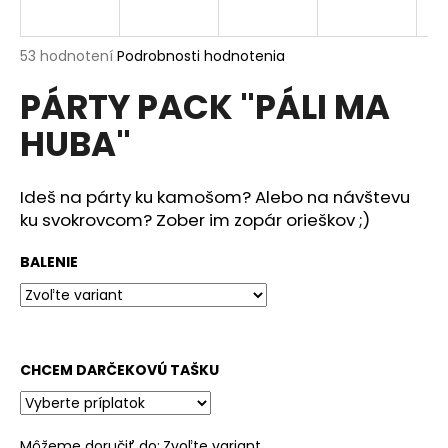
á
j
Priemerné
53 hodnotení
Podrobnosti hodnotenia
s
hodnotenie
PÁRTY PACK "PÁLI MA
produktu
ť
je
?
HUBA"
4,6
z
5
hviezdičiek.
Ideš na párty ku kamošom? Alebo na návštevu
ku svokrovcom? Zober im zopár orieškov ;)
HĽADAŤ
BALENIE
O
d
p
CHCEM DARČEKOVÚ TAŠKU
o
r
ú
Môžeme doručiť do:
Zvoľte variant