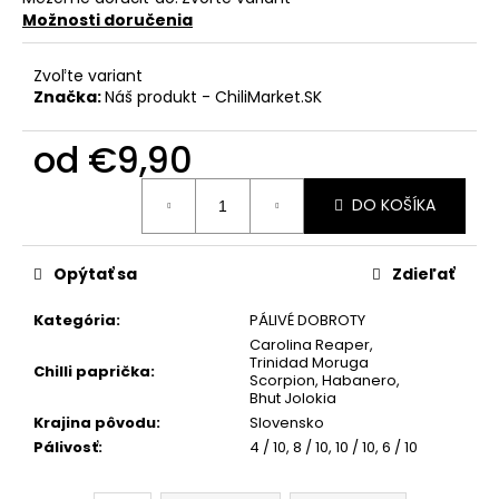
č
Možnosti doručenia
a
m
e
Zvoľte variant
Značka:
Náš produkt - ChiliMarket.SK
PÁRTY
od
€9,90
PACK
"PÁLI
Jednotková
MA
DO KOŠÍKA
cena:
HUBA"
€9,90
Opýtať sa
Zdieľať
Kategória
:
PÁLIVÉ DOBROTY
Carolina Reaper
,
Trinidad Moruga
Chilli paprička
:
Scorpion
,
Habanero
,
Bhut Jolokia
Krajina pôvodu
:
Slovensko
Pálivosť
:
4 / 10
,
8 / 10
,
10 / 10
,
6 / 10