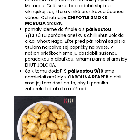
Morugou. Celé sme to dozdobili štipkou
vikingskej soli, ktorá viniká prenikavou údenou
vôňou. Ochutnajte
CHIPOTLE SMOKE
MORUGA
arašídy.
pomaly ideme do finále a s
pálivosťou
7/10
sú tu parádne oriešky s chilli Bhut Jolokia
a.k.a. Ghost Naga. Ešte pred pár rokmi sa píšila
titulom najpálivejšej papričky na svete. V
našich orieškoch sme ju dozdobili sušenou
paradajkou a cibuľkou. Mňam! Dáme si arašídy
BHUT JOLOKIA
.
čo k tomu dodať. S
pálivosťou 9/10
sme
namiešali arašídy s
CAROLINA REAPER
a dali
sme jej tam dosť na to, aby ti papulka
zahorela tak ako to máš rád!