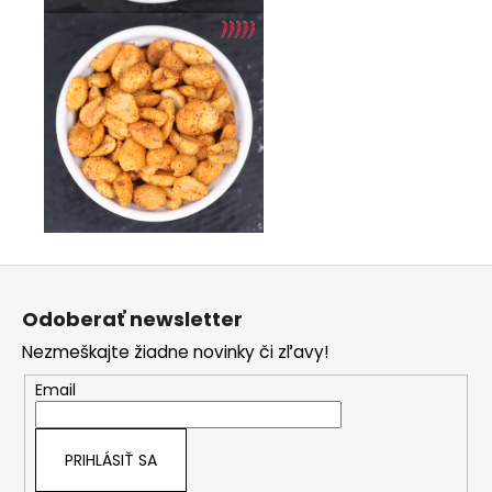
Z
á
Odoberať newsletter
p
Nezmeškajte žiadne novinky či zľavy!
ä
t
Email
i
e
PRIHLÁSIŤ SA