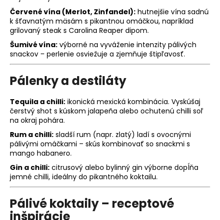
Červené vína (Merlot, Zinfandel):
hutnejšie vína sadnú
k šťavnatým mäsám s pikantnou omáčkou, napríklad
grilovaný steak s
Carolina Reaper
dipom.
Šumivé vína:
výborné na vyváženie intenzity pálivých
snackov – perlenie osviežuje a zjemňuje štipľavosť.
Pálenky a destiláty
Tequila a chilli:
ikonická mexická kombinácia. Vyskúšaj
čerstvý shot s kúskom jalapeña alebo ochutenú chilli soľ
na okraj pohára.
Rum a chilli:
sladší rum (napr. zlatý) ladí s ovocnými
pálivými omáčkami – skús kombinovať so snackmi s
mango habanero.
Gin a chilli:
citrusový alebo bylinný gin výborne dopĺňa
jemné chilli, ideálny do pikantného koktailu.
Pálivé koktaily – receptové
inšpirácie