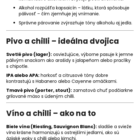
č
a
Alkohol rozpúšťa kapsaicín – látku, ktorá spôsobuje
m
pálivosť – čím zjemňuje jej vnímanie.
e
Správne párovanie zvýrazňuje tóny alkoholu aj jedla.
Pivo a chilli – ideálna dvojica
KEYGOES:CHILI
ULTRA
PÁLIVÉ
Svetlé pivo (lager):
osviežujúce, výborne pasuje k jemne
(MORUGA
pálivým snackom ako arašidy s jalapeñom alebo praclíky
SCORPION
&
s chipotle.
CAROLINA
IPA alebo APA:
horkosť a citrusové tóny dobre
REAPER)
kontrastujú s
Habanero
alebo Cayenne omáčkami.
€15,90
Tmavé pivo (porter, stout):
zamatová chuť podčiarkne
grilované mäso s
údeným chilli
.
Víno a chilli – ako na to
Biele vína (Riesling, Sauvignon Blanc):
sladšie a svieže
vína krásne harmonizujú s ostrejšími jedlami, ako sú
ázijské woky s chilli alebo kimchi.