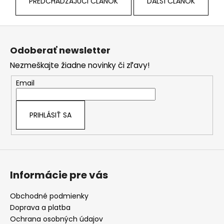
PREDCHÁDZAJÚCI ČLÁNOK
ĎALŠÍ ČLÁNOK
Z
á
Odoberať newsletter
p
Nezmeškajte žiadne novinky či zľavy!
ä
t
Email
i
e
PRIHLÁSIŤ SA
Informácie pre vás
Obchodné podmienky
Doprava a platba
Ochrana osobných údajov