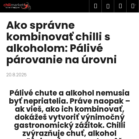
K
Prejsť
Hľadať
Náku
M
Prihlásen
na
o
obsah
Späť
Späť
košík
š
Ako správne
í
Č
kombinovať chilli s
k
o
alkoholom: Pálivé
p
párovanie na úrovni
o
t
r
20.8.2025
e
b
Pálivé chute a alkohol nemusia
u
byť nepriatelia. Práve naopak –
j
ak vieš, ako ich kombinovať,
e
dokážeš vytvoriť výnimočný
t
gastronomický zážitok. Chilli
e
zvýrazňuje chuť, alkohol
n