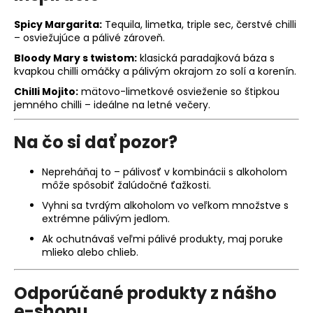
Spicy Margarita:
Tequila, limetka, triple sec, čerstvé chilli
– osviežujúce a pálivé zároveň.
Bloody Mary s twistom:
klasická paradajková báza s
kvapkou chilli omáčky a pálivým okrajom zo solí a korenín.
Chilli Mojito:
mätovo-limetkové osvieženie so štipkou
jemného chilli – ideálne na letné večery.
Na čo si dať pozor?
Nepreháňaj to – pálivosť v kombinácii s alkoholom
môže spôsobiť žalúdočné ťažkosti.
Vyhni sa tvrdým alkoholom vo veľkom množstve s
extrémne pálivým jedlom.
Ak ochutnávaš veľmi pálivé produkty, maj poruke
mlieko alebo chlieb.
Odporúčané produkty z nášho
e-shopu