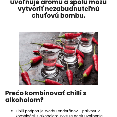
uvoľňuje arómu a spolu môžu
á
vytvoriť nezabudnuteľnú
j
chuťovú bombu.
s
ť
?
HĽADAŤ
O
d
Prečo kombinovať chilli s
p
alkoholom?
o
r
ú
Chilli podporuje tvorbu endorfínov – pálivosť v
kombinácii s alkoholom zvyšuje pocit uvoľnenia.