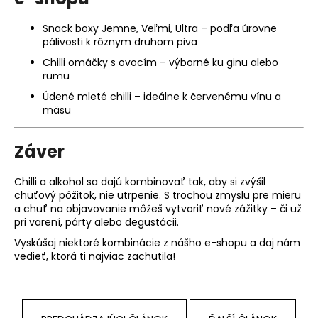
Snack boxy Jemne, Veľmi, Ultra – podľa úrovne
pálivosti k rôznym druhom piva
Chilli omáčky s ovocím – výborné ku ginu alebo
rumu
Údené mleté chilli – ideálne k červenému vínu a
mäsu
Záver
Chilli a alkohol sa dajú kombinovať tak, aby si zvýšil
chuťový pôžitok, nie utrpenie. S trochou zmyslu pre mieru
a chuť na objavovanie môžeš vytvoriť nové zážitky – či už
pri varení, párty alebo degustácii.
Vyskúšaj niektoré kombinácie z nášho e-shopu a daj nám
vedieť, ktorá ti najviac zachutila!