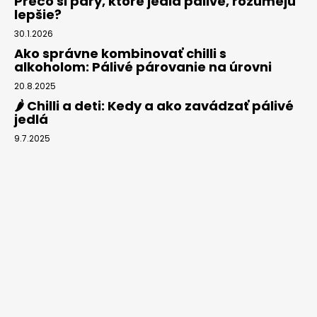
Prečo si páry, ktoré jedia pálivé, rozumejú
lepšie?
30.1.2026
Ako správne kombinovať chilli s
alkoholom: Pálivé párovanie na úrovni
20.8.2025
🌶️ Chilli a deti: Kedy a ako zavádzať pálivé
jedlá
9.7.2025