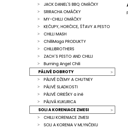
JACK DANIEL'S BBQ OMÁČKY
SRIRACHA OMÁČKY
MY-CHILLI OMÁČKY
KEČUPY, HORČICE, ŠŤAVY A PESTO
CHILLI MASH
ChilliMaga PRODUKTY
CHILLIBROTHERS
ZACH´S PESTO AND CHILLI
Burning Angel Chili
PÁLIVÉ DOBROTY
PÁLIVÉ DŽEMY A CHUTNEY
PÁLIVÉ SLADKOSTI
PÁLIVÉ ORIEŠKY a iné
PÁLIVÁ KUKURICA
SOLI A KORENIACE ZMESI
CHILLI KORENIACE ZMESI
SOLI A KORENIA V MLYNČEKU