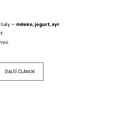
 tuky —
mlieko, jogurt, syr
.
ť.
mní.
ĎALŠÍ ČLÁNOK