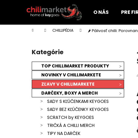
K
Prejsť
na
o
O NÁS
PRE F
obsah
Späť
Späť
š
do
do
í
Domov
CHILLIPÉDIA
🌶️ Pálivosť chilli: Porov
k
obchodu
obchodu
B
o
Kategórie
Preskočiť
č
kategórie
n
TOP CHILLIMARKET PRODUKTY
ý
NOVINKY V CHILLIMARKETE
p
ZĽAVY V CHILLIMARKETE
a
DARČEKY, BOXY A MERCH
n
SADY S KĽÚČENKAMI KEYGOES
e
SADY BEZ KĽÚČENKY KEYGOES
l
SCRATCH by KEYGOES
TRIČKÁ A CHILLI MERCH
KEYGOES:CHILI ULTRA PÁLIVÉ (MORUGA
TIPY NA DARČEK