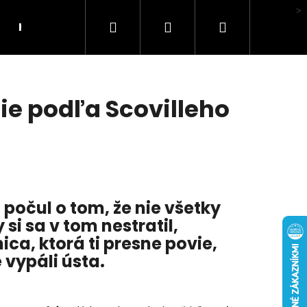
Hľadať
Prihlásenie
Nákupný
Hodnotenie obchodu
košík
anie podľa Scovilleho
ž počul o tom, že nie všetky
 si sa v tom nestratil,
nica
, ktorá ti presne povie,
 vypáli ústa.
LI MA HUBA"