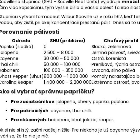
Scovilleho stupnica (SHU – Scoville Heat Units) vyjadruje
množst
€39
€9,90
Čím viac kapsaicínu, tým vyššie číslo a väčšia bolesť (alebo slasť 
Pôvodne:
€48
Stupnicu vytvoril farmaceut Wilbur Scoville už v roku 1912, keď te
vodou, aby zistil, pri akej koncentrácii prestanú páliť. Dnes sa t
Porovnanie pálivosti
Odroda
SHU (približne)
Chuťový profil
Paprika (sladká)
0
Sladká, zeleninová
Jalapeño
2 500 – 8 000
Jemná pálivosť, sviež
Cayenne
30 000 – 50 000
Ostrá, korenistá
Thai chilli
50 000 – 100 000
Prenikavá, rýchla ostr
Habanero
100 000 – 350 000
Ovocná, silno pálivá
Ghost Pepper (Bhut)
800 000 – 1 000 000
Pomaly narastajúca b
Carolina Reaper
1 400 000 – 2 200 000
Extrémna ostrosť, ov
Ako si vybrať správnu papričku?
Pre začiatočníkov
: jalapeño, cherry paprika, poblano.
Pre pokročilých
: cayenne, thai chilli.
Pre skúsených
: habanero, bhut jolokia, reaper.
Ak si nie si istý, začni radšej nižšie. Pre niekoho je už cayenne vý
tvári sa, že to nie je nič.