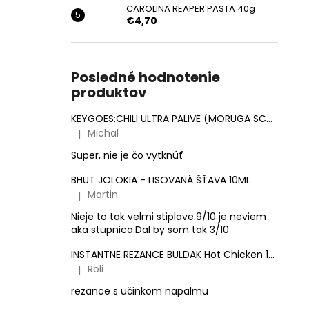
CAROLINA REAPER PASTA 40g
€4,70
Posledné hodnotenie
produktov
KEYGOES:CHILI ULTRA PÁLIVÉ (MORUGA SCORPION & CAROLINA REAPER)
Michal
|
Hodnotenie produktu je 5 z 5 hviezdičiek.
Super, nie je čo vytknúť
BHUT JOLOKIA - LISOVANÁ ŠŤAVA 10ML
Martin
|
Hodnotenie produktu je 3 z 5 hviezdičiek.
Nieje to tak velmi stiplave.9/10 je neviem
aka stupnica.Dal by som tak 3/10
INSTANTNÉ REZANCE BULDAK Hot Chicken 140g
Roli
|
Hodnotenie produktu je 5 z 5 hviezdičiek.
rezance s učinkom napalmu