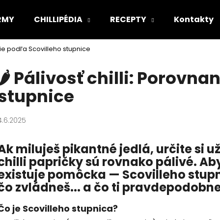
IRMY
CHILLIPÉDIA
RECEPTY
Kontakty
nanie podľa Scovilleho stupnice
Čo potrebujete nájsť?
🌶️ Pálivosť chilli: Porovn
stupnice
HĽADAŤ
4.6.2025
Odporúčame
Ak miluješ pikantné jedlá, určite si u
chilli papričky sú rovnako pálivé. Aby
existuje pomôcka —
Scovilleho stup
čo zvládneš... a čo ti pravdepodobne
Čo je Scovilleho stupnica?
BEST OF BOX
PÁRTY PACK "PÁ