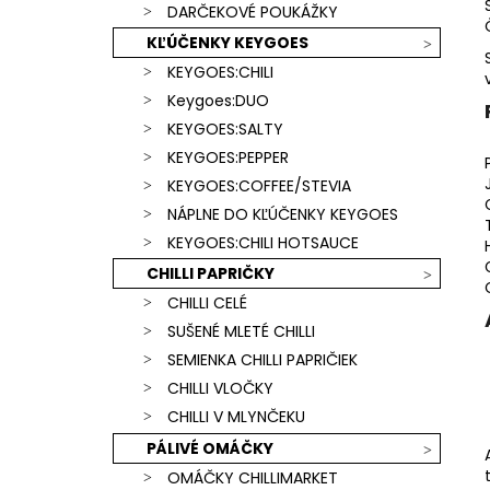
SCORPION & CAROLINA REAPER)
DARČEKOVÉ POUKÁŽKY
€15,90
KĽÚČENKY KEYGOES
KEYGOES:CHILI
Keygoes:DUO
KEYGOES:SALTY
KEYGOES:PEPPER
KEYGOES:COFFEE/STEVIA
NÁPLNE DO KĽÚČENKY KEYGOES
KEYGOES:CHILI HOTSAUCE
CHILLI PAPRIČKY
CHILLI CELÉ
SUŠENÉ MLETÉ CHILLI
SEMIENKA CHILLI PAPRIČIEK
CHILLI VLOČKY
CHILLI V MLYNČEKU
PÁLIVÉ OMÁČKY
OMÁČKY CHILLIMARKET