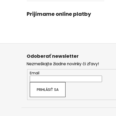
Prijímame online platby
Z
á
Odoberať newsletter
p
Nezmeškajte žiadne novinky či zľavy!
ä
t
Email
i
e
PRIHLÁSIŤ SA