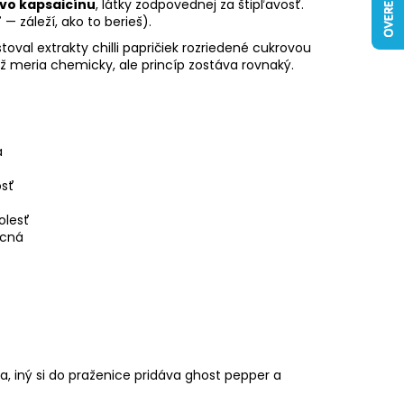
vo kapsaicínu
, látky zodpovednej za štipľavosť.
— záleží, ako to berieš).
stoval extrakty chilli papričiek rozriedené cukrovou
o už meria chemicky, ale princíp zostáva rovnaký.
a
osť
olesť
ocná
zva, iný si do praženice pridáva ghost pepper a