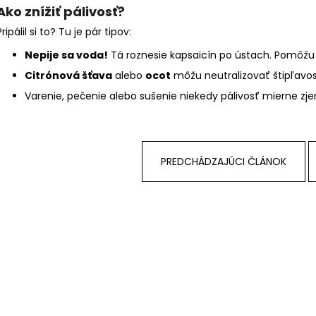
Ako znížiť pálivosť?
Pripálil si to? Tu je pár tipov:
Nepije sa voda!
Tá roznesie kapsaicín po ústach. Pomôžu
Citrónová šťava
alebo
ocot
môžu neutralizovať štipľavos
Varenie, pečenie alebo sušenie niekedy pálivosť mierne zje
PREDCHÁDZAJÚCI ČLÁNOK