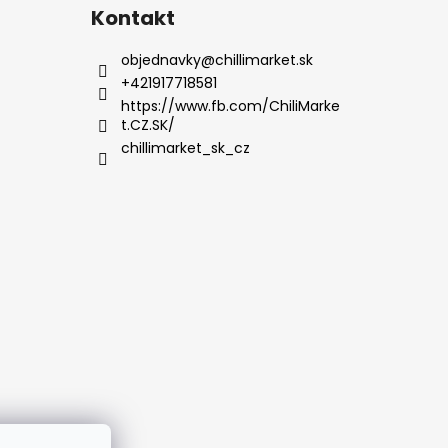
Kontakt
objednavky
@
chillimarket.sk
+421917718581
https://www.fb.com/ChiliMarke
t.CZ.SK/
chillimarket_sk_cz