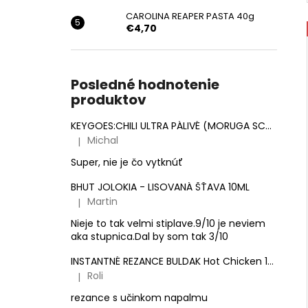
CAROLINA REAPER PASTA 40g
€4,70
Posledné hodnotenie
produktov
KEYGOES:CHILI ULTRA PÁLIVÉ (MORUGA SCORPION & CAROLINA REAPER)
Michal
|
Hodnotenie produktu je 5 z 5 hviezdičiek.
Super, nie je čo vytknúť
BHUT JOLOKIA - LISOVANÁ ŠŤAVA 10ML
Martin
|
Hodnotenie produktu je 3 z 5 hviezdičiek.
Nieje to tak velmi stiplave.9/10 je neviem
aka stupnica.Dal by som tak 3/10
INSTANTNÉ REZANCE BULDAK Hot Chicken 140g
Roli
|
Hodnotenie produktu je 5 z 5 hviezdičiek.
rezance s učinkom napalmu