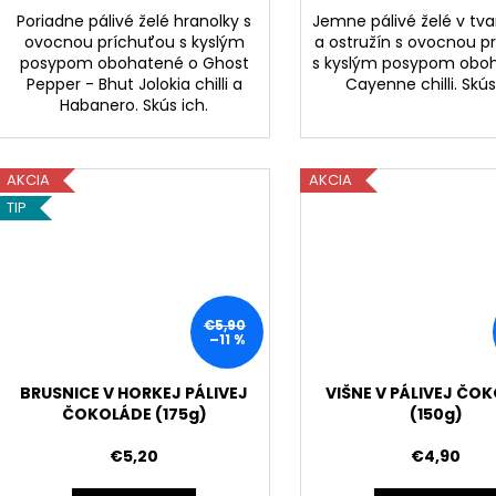
Poriadne pálivé
želé hranolky s
Jemne pálivé
želé v tv
ovocnou príchuťou s kyslým
a ostružín s ovocnou p
posypom obohatené o Ghost
s kyslým posypom obo
Pepper - Bhut Jolokia chilli a
Cayenne chilli
. Skús
Habanero
. Skús ich.
AKCIA
AKCIA
TIP
€5,90
–11 %
BRUSNICE V HORKEJ PÁLIVEJ
VIŠNE V PÁLIVEJ ČO
ČOKOLÁDE (175g)
(150g)
€5,20
€4,90