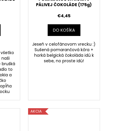
PÁLIVEJ ČOKOLÁDE (175g)
€4,45
DO KOŠÍKA
Jeseň v celofánovom vrecku :)
Sušená pomarančová kôra +
 všetko
horká belgická čokoláda idú k
s naši
sebe, no proste idú!
é brušká
dlo to
okia a
čko
dopĺňa
kocku
AKCIA