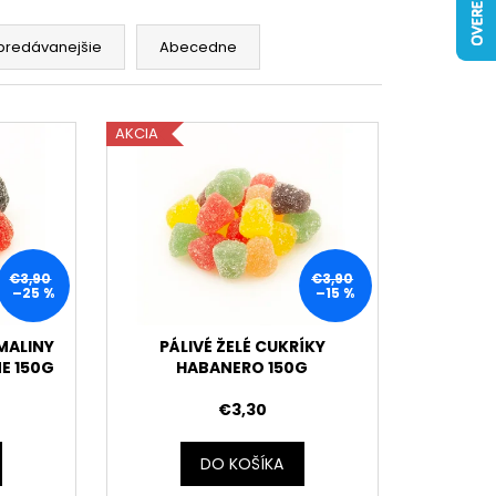
predávanejšie
Abecedne
AKCIA
€3,90
€3,90
–25 %
–15 %
 MALINY
PÁLIVÉ ŽELÉ CUKRÍKY
E 150G
HABANERO 150G
€3,30
DO KOŠÍKA