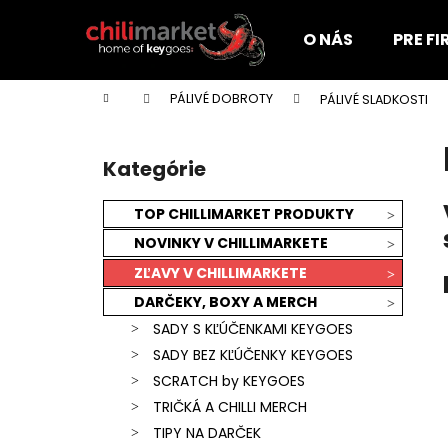
K
Prejsť
na
o
O NÁS
PRE F
obsah
Späť
Späť
š
do
do
í
Domov
PÁLIVÉ DOBROTY
PÁLIVÉ SLADKOSTI
k
obchodu
obchodu
B
o
Kategórie
Preskočiť
č
kategórie
n
TOP CHILLIMARKET PRODUKTY
ý
NOVINKY V CHILLIMARKETE
p
ZĽAVY V CHILLIMARKETE
a
DARČEKY, BOXY A MERCH
n
SADY S KĽÚČENKAMI KEYGOES
e
SADY BEZ KĽÚČENKY KEYGOES
l
SCRATCH by KEYGOES
TRIČKÁ A CHILLI MERCH
KEYGOES:CHILI ULTRA PÁLIVÉ (MORUGA
TIPY NA DARČEK