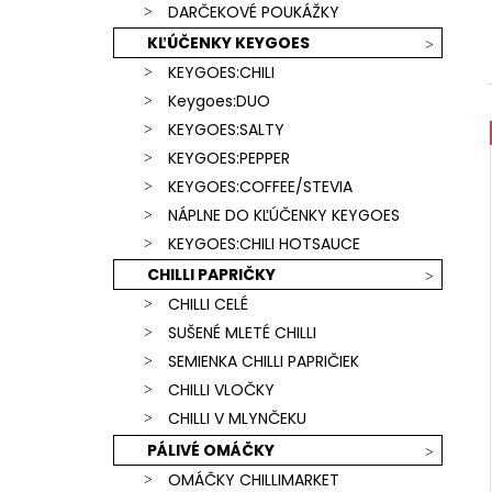
SCORPION & CAROLINA REAPER)
DARČEKOVÉ POUKÁŽKY
€15,90
KĽÚČENKY KEYGOES
KEYGOES:CHILI
Keygoes:DUO
KEYGOES:SALTY
KEYGOES:PEPPER
KEYGOES:COFFEE/STEVIA
NÁPLNE DO KĽÚČENKY KEYGOES
KEYGOES:CHILI HOTSAUCE
CHILLI PAPRIČKY
CHILLI CELÉ
SUŠENÉ MLETÉ CHILLI
SEMIENKA CHILLI PAPRIČIEK
CHILLI VLOČKY
CHILLI V MLYNČEKU
PÁLIVÉ OMÁČKY
OMÁČKY CHILLIMARKET