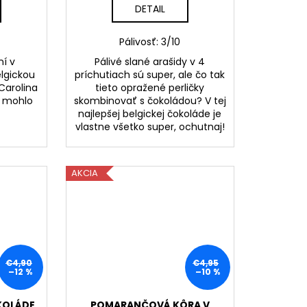
DETAIL
Pálivosť: 3/10
ní v
Pálivé slané arašidy v 4
elgickou
príchutiach sú super, ale čo tak
Carolina
tieto opražené perličky
n mohlo
skombinovať s čokoládou? V tej
najlepšej belgickej čokoláde je
vlastne všetko super, ochutnaj!
AKCIA
€4,90
€4,95
–12 %
–10 %
KOLÁDE
POMARANČOVÁ KÔRA V