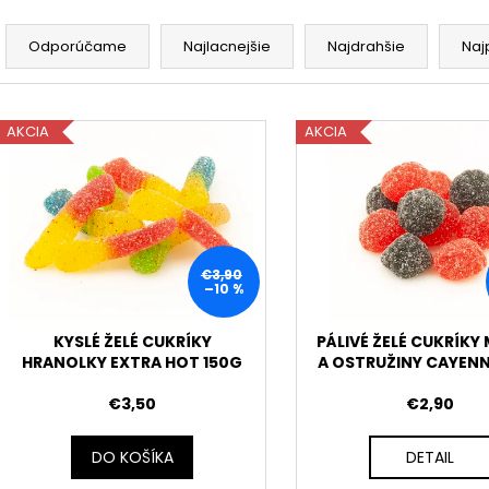
€39
€9,90
R
Pôvodne:
€48
a
Odporúčame
Najlacnejšie
Najdrahšie
Naj
d
e
V
n
AKCIA
AKCIA
ý
i
p
e
i
p
s
r
p
o
€3,90
r
–10 %
d
o
u
d
KYSLÉ ŽELÉ CUKRÍKY
PÁLIVÉ ŽELÉ CUKRÍKY
k
HRANOLKY EXTRA HOT 150G
A OSTRUŽINY CAYENN
u
t
k
€3,50
€2,90
o
t
v
o
DO KOŠÍKA
DETAIL
v