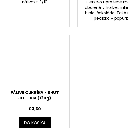
Pálivosť: 3/10
Čerstvo upražené m
obalené v horkej, mli
bielej čokoláde. Také
peklíčko v papuľk
PÁLIVÉ CUKRÍKY - BHUT
JOLOKIA (130g)
€3,50
DO KOŠÍKA