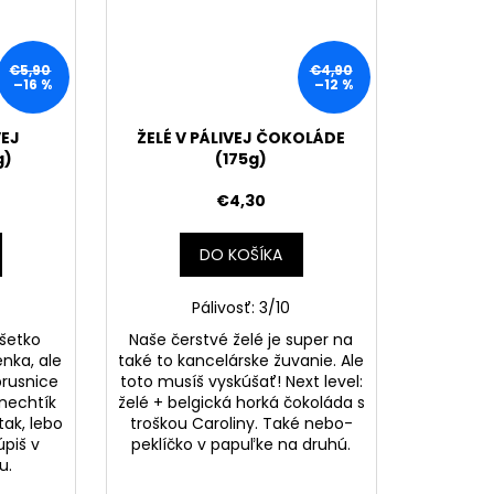
€5,90
€4,90
–16 %
–12 %
VEJ
ŽELÉ V PÁLIVEJ ČOKOLÁDE
g)
(175g)
€4,30
DO KOŠÍKA
Pálivosť: 3/10
všetko
Naše čerstvé želé je super na
enka, ale
také to kancelárske žuvanie. Ale
brusnice
toto musíš vyskúšať! Next level:
nechtík
želé + belgická horká čokoláda s
tak, lebo
troškou Caroliny. Také nebo-
úpiš v
peklíčko v papuľke na druhú.
u.