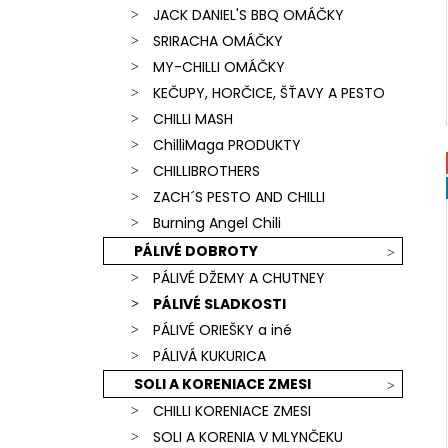
JACK DANIEL'S BBQ OMÁČKY
SRIRACHA OMÁČKY
MY-CHILLI OMÁČKY
KEČUPY, HORČICE, ŠŤAVY A PESTO
CHILLI MASH
ChilliMaga PRODUKTY
CHILLIBROTHERS
ZACH´S PESTO AND CHILLI
Burning Angel Chili
PÁLIVÉ DOBROTY
PÁLIVÉ DŽEMY A CHUTNEY
PÁLIVÉ SLADKOSTI
PÁLIVÉ ORIEŠKY a iné
PÁLIVÁ KUKURICA
SOLI A KORENIACE ZMESI
CHILLI KORENIACE ZMESI
SOLI A KORENIA V MLYNČEKU