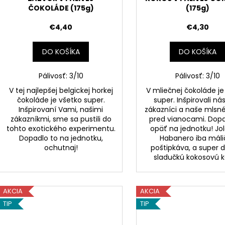
ČOKOLÁDE (175g)
(175g)
€4,40
€4,30
DO KOŠÍKA
DO KOŠÍKA
Pálivosť: 3/10
Pálivosť: 3/10
V tej najlepšej belgickej horkej
V mliečnej čokoláde je
čokoláde je všetko super.
super. Inšpirovali ná
Inšpirovaní Vami, našimi
zákazníci a naše mlsn
zákazníkmi, sme sa pustili do
pred vianocami. Dopa
tohto exotického experimentu.
opäť na jednotku! Jol
Dopadlo to na jednotku,
Habanero iba máli
ochutnaj!
poštipkáva, a super 
sladučkú kokosovú 
AKCIA
AKCIA
TIP
TIP