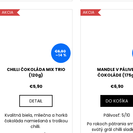
AKCIA
AKCIA
€6,90
–14 %
CHILLI ČOKOLÁDA MIX TRIO
MANDLE V PÁLIV
(120g)
ČOKOLÁDE (175
€5,90
€6,90
DETAIL
DO KOŠÍKA
Kvalitná biela, mliečna a horká
Pálivosť: 5/10
čokoláda namiešaná s troškou
Po rokoch pátrania sm
chilli.
svätý grál chilli slad