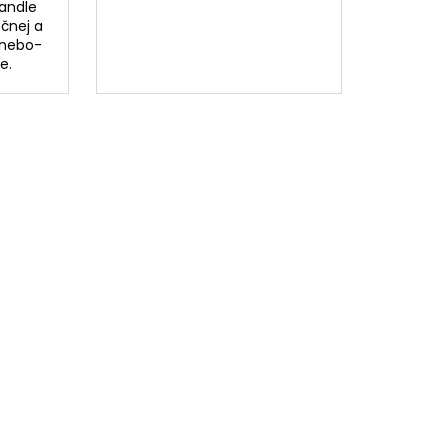
andle
ečnej a
 nebo-
e.