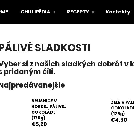
IRMY
CHILLIPÉDIA
RECEPTY
Kontakty
Čo potrebujete nájsť?
PÁLIVÉ SLADKOSTI
HĽADAŤ
Vyber si z našich sladkých dobrôt v 
s pridaným čili.
Odporúčame
Najpredávanejšie
BRUSNICE V
ŽELÉ V PÁL
HORKEJ PÁLIVEJ
ČOKOLÁD
ČOKOLÁDE
(175g)
(175g)
€4,30
€5,20
BEST OF BOX
PÁRTY PACK "PÁ