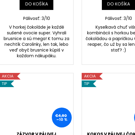
DO KOŠÍKA
DO KOŠÍKA
Pálivosť: 3/10
Pálivosť: 3/10
V horkej čokoláde je každé
Kyselkavá chuť viš
sušené ovocie super. Vyhrali
kombinácii s horkou b
brusnice a sú mega! K tomu za
čokoládou a papričkou 
nechtík Carolinky, len tak, lebo
reaper, čo už by sa le
veď obyč brusnice kúpiš v
stať? :)
každom nákupáku.
AKCIA
AKCIA
TIP
TIP
€4,90
–10 %
ZÁZVOR V PÁLIVEJ
KOKOS V PÁLIVEJ ČO