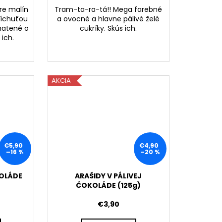
are malín
Tram-ta-ra-tá!! Mega farebné
ríchuťou
a ovocné a hlavne pálivé želé
hatené o
cukríky. Skús ich.
 ich.
AKCIA
€5,90
€4,90
–16 %
–20 %
KOLÁDE
ARAŠIDY V PÁLIVEJ
ČOKOLÁDE (125g)
€3,90