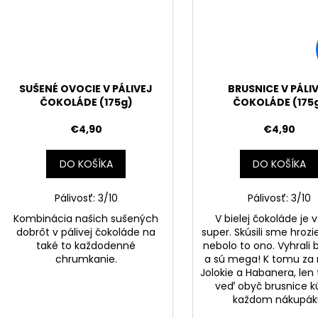
SUŠENÉ OVOCIE V PÁLIVEJ
BRUSNICE V PÁLI
ČOKOLÁDE (175g)
ČOKOLÁDE (175
€4,90
€4,90
DO KOŠÍKA
DO KOŠÍKA
Pálivosť: 3/10
Pálivosť: 3/10
Kombinácia našich sušených
V bielej čokoláde je 
dobrôt v pálivej čokoláde na
super. Skúsili sme hrozi
také to každodenné
nebolo to ono. Vyhrali 
chrumkanie.
a sú mega! K tomu za 
Jolokie a Habanera, len 
veď obyč brusnice k
každom nákupák