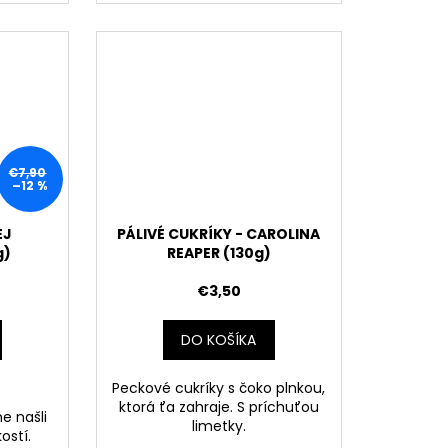
€7,90
–12 %
EJ
PÁLIVÉ CUKRÍKY - CAROLINA
g)
REAPER (130g)
€3,50
DO KOŠÍKA
Peckové cukríky s čoko plnkou,
ktorá ťa zahraje. S príchuťou
e našli
limetky.
kostí.