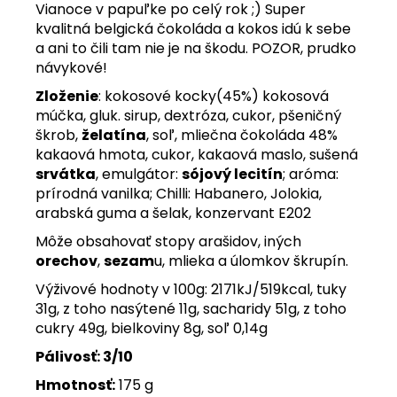
Vianoce v papuľke po celý rok ;) Super
kvalitná belgická čokoláda a kokos idú k sebe
a ani to čili tam nie je na škodu. POZOR, prudko
návykové!
Zloženie
: kokosové kocky(45%) kokosová
múčka, gluk. sirup, dextróza, cukor, pšeničný
škrob,
želatína
, soľ, mliečna čokoláda 48%
kakaová hmota, cukor, kakaová maslo, sušená
srvátka
, emulgátor:
sójový lecitín
; aróma:
prírodná vanilka; Chilli: Habanero, Jolokia,
arabská guma a šelak, konzervant E202
Môže obsahovať stopy arašidov, iných
orechov
,
sezam
u, mlieka a úlomkov škrupín.
Výživové hodnoty v 100g: 2171kJ/519kcal, tuky
31g, z toho nasýtené 11g, sacharidy 51g, z toho
cukry 49g, bielkoviny 8g, soľ 0,14g
Pálivosť: 3
/10
Hmotnosť:
175 g