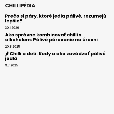
CHILLIPÉDIA
Prečo si páry, ktoré jedia pálivé, rozumejú
lepšie?
30.1.2026
Ako správne kombinovať chilli s
alkoholom: Pálivé párovanie na úrovni
20.8.2025
🌶️ Chilli a deti: Kedy a ako zavádzať pálivé
jedlá
9.7.2025