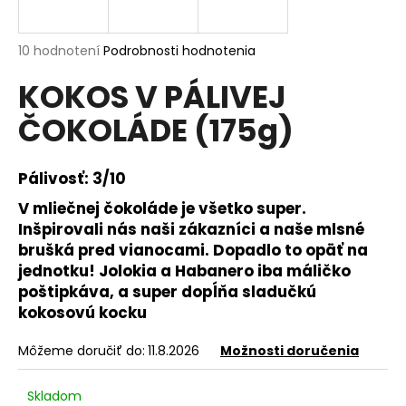
á
j
Priemerné
10 hodnotení
Podrobnosti hodnotenia
s
hodnotenie
KOKOS V PÁLIVEJ
produktu
ť
je
?
ČOKOLÁDE (175g)
4,9
z
5
hviezdičiek.
Pálivosť: 3/10
V mliečnej čokoláde je všetko super.
HĽADAŤ
Inšpirovali nás naši zákazníci a naše mlsné
brušká pred vianocami. Dopadlo to opäť na
jednotku! Jolokia a Habanero iba máličko
O
poštipkáva, a super dopĺňa sladučkú
d
kokosovú kocku
p
o
Môžeme doručiť do:
11.8.2026
Možnosti doručenia
r
ú
Skladom