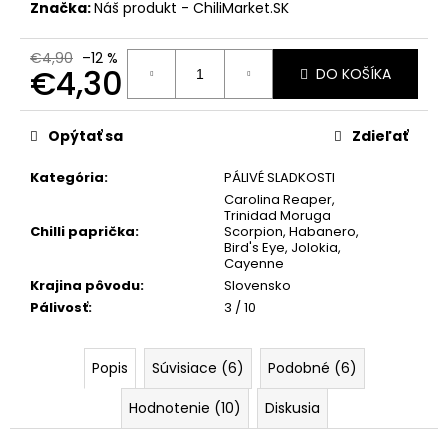
č
Značka:
Náš produkt - ChiliMarket.SK
a
m
€4,90
–12 %
e
€4,30
DO KOŠÍKA
Jednotková
ŽIARUVZDORNÉ
cena:
Opýtať sa
Zdieľať
OCHRANNÉ
KUCHYNSKÉ
RUKAVICE
Kategória
:
PÁLIVÉ SLADKOSTI
NA
Carolina Reaper
,
GRILOVANIE
Trinidad Moruga
Chilli paprička
:
Scorpion
,
Habanero
,
€8
Bird's Eye
,
Jolokia
,
Cayenne
Krajina pôvodu
:
Slovensko
Pálivosť
:
3 / 10
Popis
Súvisiace (6)
Podobné (6)
Hodnotenie (10)
Diskusia