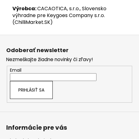
Výrobca:
CACAOTICA, s.r.o., Slovensko
výhradne pre Keygoes Company s.r.o.
(ChilliMarket.SK)
Z
á
Odoberať newsletter
p
Nezmeškajte žiadne novinky či zľavy!
ä
t
Email
i
e
PRIHLÁSIŤ SA
Informácie pre vás