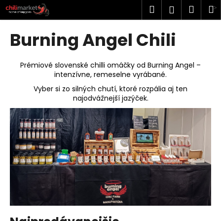
K
Prejsť
Hľadať
Náku
M
Prihlásen
na
o
obsah
Späť
Späť
košík
š
Burning Angel Chili
í
Č
k
o
Prémiové slovenské chilli omáčky od Burning Angel –
intenzívne, remeselne vyrábané.
p
Vyber si zo silných chutí, ktoré rozpália aj ten
o
najodvážnejší jazýček.
t
r
e
b
u
j
e
t
e
n