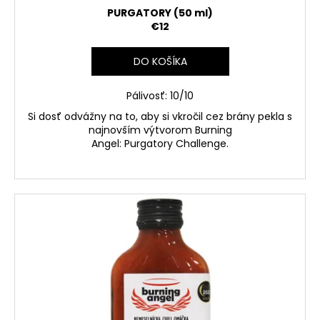
o
PURGATORY (50 ml)
v
€12
DO KOŠÍKA
Pálivosť: 10/10
Si dosť odvážny na to, aby si vkročil cez brány pekla s
najnovším výtvorom Burning
Angel:
Purgatory
Challenge.