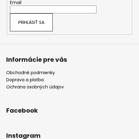
t
p
Email
i
i
s
e
u
PRIHLÁSIŤ SA
Informácie pre vás
Obchodné podmienky
Doprava a platba
Ochrana osobných údajov
Facebook
Instagram