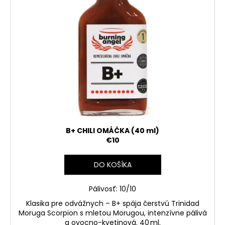
B+ CHILI OMÁČKA (40 ml)
€10
DO KOŠÍKA
Pálivosť: 10/10
Klasika pre odvážnych – B+ spája čerstvú Trinidad
Moruga Scorpion s mletou Morugou, intenzívne pálivá
a ovocno-kvetinová. 40 ml.