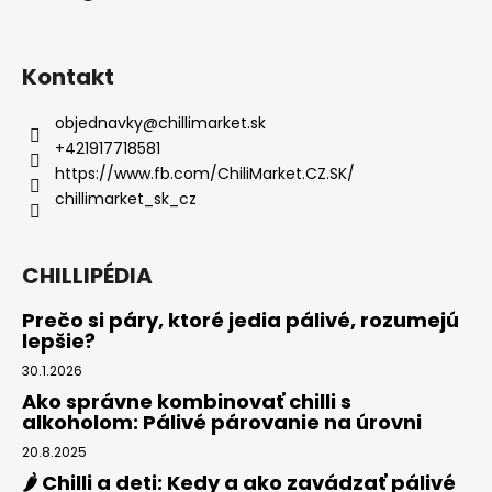
Kontakt
objednavky
@
chillimarket.sk
+421917718581
https://www.fb.com/ChiliMarket.CZ.SK/
chillimarket_sk_cz
CHILLIPÉDIA
Prečo si páry, ktoré jedia pálivé, rozumejú
lepšie?
30.1.2026
Ako správne kombinovať chilli s
alkoholom: Pálivé párovanie na úrovni
20.8.2025
🌶️ Chilli a deti: Kedy a ako zavádzať pálivé