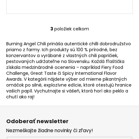
3
položiek celkom
O
v
Burning Angel Chili prináša autentické chilli dobrodružstvo
l
priamo z farmy. Ich produkty sú 100 % prírodné, bez
á
konzervantov a vyrábané z vlastných chili papričiek,
d
pestovaných udržateľne na Slovensku. Každá fľaštička
a
získala medzinárodné ocenenia – napríklad Fiery Food
c
Challenge, Great Taste či Spicy International Flavor
i
Awards. V kategórii nájdete výber od mierne pikantných
omáčok po silné, explozívne edície, ktoré otestujú hranice
e
vašich papíl. Vychutnajte si vášeň, ktorá horí ako peklo a
p
chutí ako raj!
r
v
Z
k
á
y
Odoberať newsletter
p
v
Nezmeškajte žiadne novinky či zľavy!
ä
ý