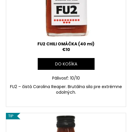
FU2 CHILI OMÁČKA (40 ml)
€10
DO KOŠÍKA
Pálivosť: 10/10
FU2 – čistá Carolina Reaper. Brutálna sila pre extrémne
odolných.
TIP