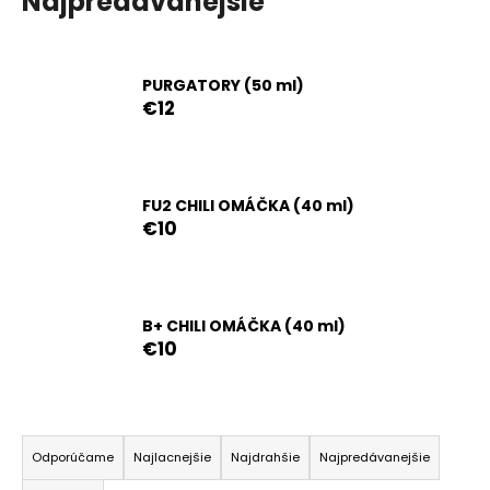
Najpredávanejšie
á
j
s
PURGATORY (50 ml)
ť
€12
?
FU2 CHILI OMÁČKA (40 ml)
€10
HĽADAŤ
B+ CHILI OMÁČKA (40 ml)
O
€10
d
p
o
R
r
a
Odporúčame
Najlacnejšie
Najdrahšie
Najpredávanejšie
ú
d