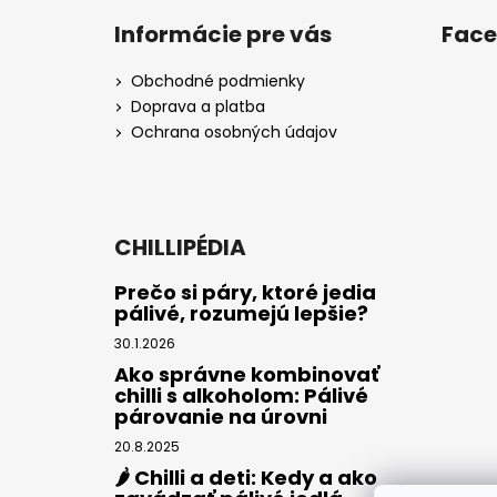
Informácie pre vás
Fac
Obchodné podmienky
Doprava a platba
Ochrana osobných údajov
CHILLIPÉDIA
Prečo si páry, ktoré jedia
pálivé, rozumejú lepšie?
30.1.2026
Ako správne kombinovať
chilli s alkoholom: Pálivé
párovanie na úrovni
20.8.2025
🌶️ Chilli a deti: Kedy a ako