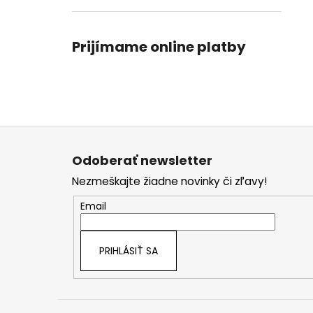
Prijímame online platby
Z
á
Odoberať newsletter
p
Nezmeškajte žiadne novinky či zľavy!
ä
t
Email
i
e
PRIHLÁSIŤ SA