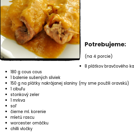
€39
€9,90
Pôvodne:
€48
Potrebujeme:
(na 4 porcie)
8 plátkov bravčového k
180 g cous cous
1 balenie sušených sliviek
150 g na plátky nakrájanej slaniny (my sme použili oravskú)
1 cibuľu
stonkový zeler
1 mrkva
soľ
čierne ml. korenie
mletú rascu
worcester omáčku
chilli vločky