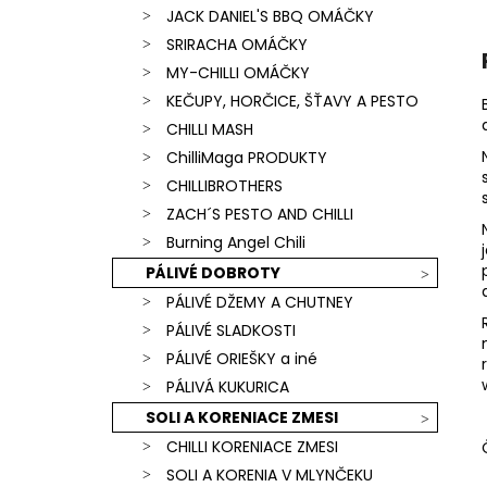
JACK DANIEL'S BBQ OMÁČKY
SRIRACHA OMÁČKY
MY-CHILLI OMÁČKY
KEČUPY, HORČICE, ŠŤAVY A PESTO
CHILLI MASH
ChilliMaga PRODUKTY
CHILLIBROTHERS
ZACH´S PESTO AND CHILLI
Burning Angel Chili
PÁLIVÉ DOBROTY
PÁLIVÉ DŽEMY A CHUTNEY
PÁLIVÉ SLADKOSTI
PÁLIVÉ ORIEŠKY a iné
PÁLIVÁ KUKURICA
SOLI A KORENIACE ZMESI
CHILLI KORENIACE ZMESI
SOLI A KORENIA V MLYNČEKU