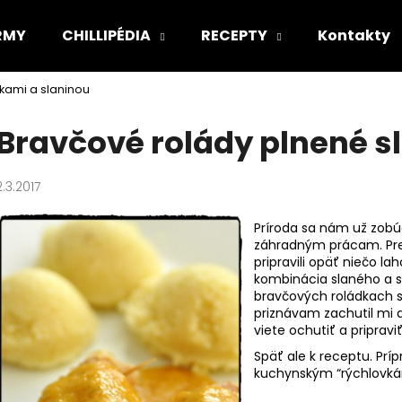
IRMY
CHILLIPÉDIA
RECEPTY
Kontakty
kami a slaninou
Čo potrebujete nájsť?
Bravčové rolády plnené s
HĽADAŤ
2.3.2017
Príroda sa nám už zobú
Odporúčame
záhradným prácam. Pret
pripravili opäť niečo l
kombinácia slaného a s
bravčových roládkach so
priznávam zachutil mi 
viete ochutiť a priprav
Späť ale k receptu. Príp
kuchynským “rýchlovkám
BEST OF BOX
PÁRTY PACK "PÁ