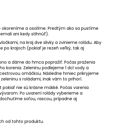
e okoreníme a osolíme. Predtým ako sa pustíme
emali ani kedy stihnúť).
očkami, na kraj dve slivky a zvinieme roládu. Aby
po krajoch (pokiaľ je rezeň veľký, tak aj
obno a dáme do hrnca popražiť. Počas praženia
ho korenia. Zeleninu podlejeme 1 dcl vody a
estrovou omáčkou. Následne hrniec prikryjeme
eleninu s roládami, inak vám to prihorí.
 pokiaľ nie sú krásne mäkké. Počas varenia
vývarom. Po uvarení rolády vyberieme a
dochutíme soľou, rascou, prípadne aj
ch od tohto produktu.