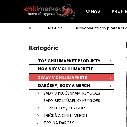
K
Prejsť
na
o
O NÁS
PRE F
obsah
Späť
Späť
š
do
do
í
Domov
RECEPTY
Bravčové rolády plnené sliv
k
obchodu
obchodu
B
o
Kategórie
Preskočiť
č
kategórie
n
TOP CHILLIMARKET PRODUKTY
ý
NOVINKY V CHILLIMARKETE
p
ZĽAVY V CHILLIMARKETE
a
DARČEKY, BOXY A MERCH
n
SADY S KĽÚČENKAMI KEYGOES
e
SADY BEZ KĽÚČENKY KEYGOES
l
SCRATCH by KEYGOES
TRIČKÁ A CHILLI MERCH
KEYGOES:CHILI ULTRA PÁLIVÉ (MORUGA
TIPY NA DARČEK