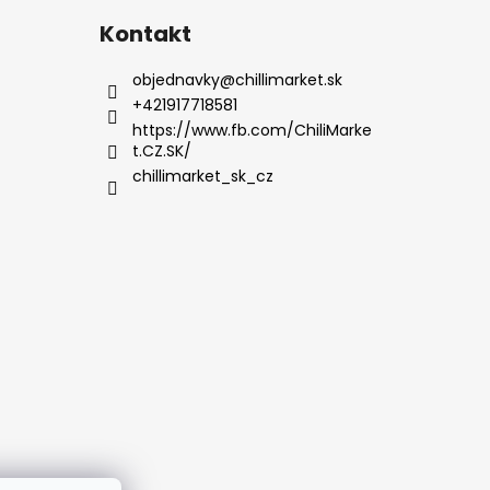
Kontakt
objednavky
@
chillimarket.sk
+421917718581
https://www.fb.com/ChiliMarke
t.CZ.SK/
chillimarket_sk_cz