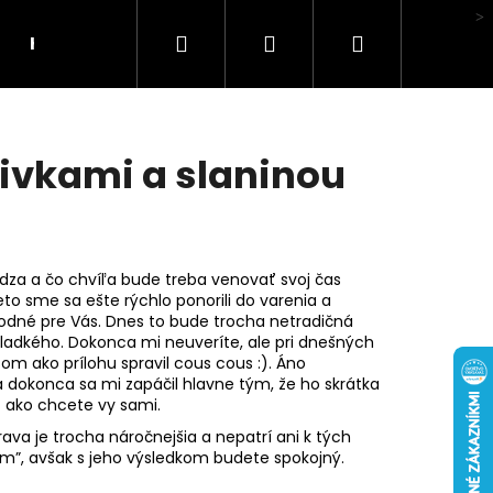
Hľadať
Prihlásenie
Nákupný
Hodnotenie obchodu
košík
livkami a slaninou
dza a čo chvíľa bude treba venovať svoj čas
o sme sa ešte rýchlo ponorili do varenia a
ahodné pre Vás. Dnes to bude trocha netradičná
ladkého. Dokonca mi neuveríte, ale pri dnešných
m ako prílohu spravil cous cous :). Áno
a dokonca sa mi zapáčil hlavne tým, že ho skrátka
iť ako chcete vy sami.
rava je trocha náročnejšia a nepatrí ani k tých
”, avšak s jeho výsledkom budete spokojný.
LI MA HUBA"