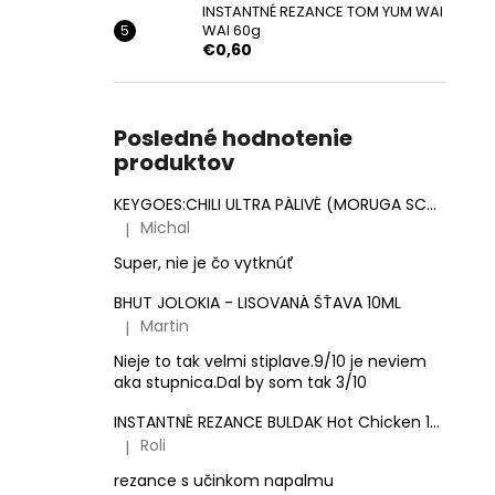
INSTANTNÉ REZANCE TOM YUM WAI
WAI 60g
€0,60
Posledné hodnotenie
produktov
KEYGOES:CHILI ULTRA PÁLIVÉ (MORUGA SCORPION & CAROLINA REAPER)
Michal
|
Hodnotenie produktu je 5 z 5 hviezdičiek.
Super, nie je čo vytknúť
BHUT JOLOKIA - LISOVANÁ ŠŤAVA 10ML
Martin
|
Hodnotenie produktu je 3 z 5 hviezdičiek.
Nieje to tak velmi stiplave.9/10 je neviem
aka stupnica.Dal by som tak 3/10
INSTANTNÉ REZANCE BULDAK Hot Chicken 140g
Roli
|
Hodnotenie produktu je 5 z 5 hviezdičiek.
rezance s učinkom napalmu