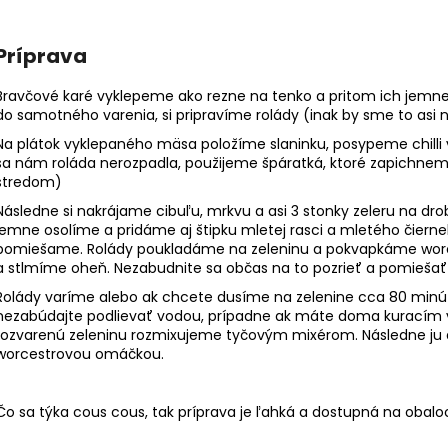
Príprava
Bravčové karé vyklepeme ako rezne na tenko a pritom ich jemn
do samotného varenia, si pripravíme rolády (inak by sme to asi n
Na plátok vyklepaného mäsa položíme slaninku, posypeme chilli vl
sa nám roláda nerozpadla, použijeme špáratká, ktoré zapichneme 
stredom)
Následne si nakrájame cibuľu, mrkvu a asi 3 stonky zeleru na dr
jemne osolíme a pridáme aj štipku mletej rasci a mletého čierne
pomiešame. Rolády poukladáme na zeleninu a pokvapkáme worc
a stlmíme oheň. Nezabudnite sa občas na to pozrieť a pomiešať z
Rolády varíme alebo ak chcete dusíme na zelenine cca 80 minút
nezabúdajte podlievať vodou, prípadne ak máte doma kuracím 
rozvarenú zeleninu rozmixujeme tyčovým mixérom. Následne ju 
worcestrovou omáčkou.
Čo sa týka cous cous, tak príprava je ľahká a dostupná na obalo