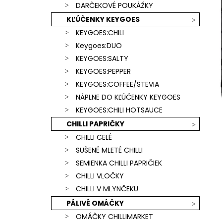
SCORPION & CAROLINA REAPER)
DARČEKOVÉ POUKÁŽKY
€15,90
KĽÚČENKY KEYGOES
KEYGOES:CHILI
Keygoes:DUO
KEYGOES:SALTY
KEYGOES:PEPPER
KEYGOES:COFFEE/STEVIA
NÁPLNE DO KĽÚČENKY KEYGOES
KEYGOES:CHILI HOTSAUCE
CHILLI PAPRIČKY
CHILLI CELÉ
SUŠENÉ MLETÉ CHILLI
SEMIENKA CHILLI PAPRIČIEK
CHILLI VLOČKY
CHILLI V MLYNČEKU
PÁLIVÉ OMÁČKY
OMÁČKY CHILLIMARKET