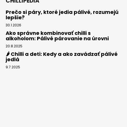
CHILLIPÉDIA
Prečo si páry, ktoré jedia pálivé, rozumejú
lepšie?
30.1.2026
Ako správne kombinovať chilli s
alkoholom: Pálivé párovanie na úrovni
20.8.2025
🌶️ Chilli a deti: Kedy a ako zavádzať pálivé
jedlá
9.7.2025