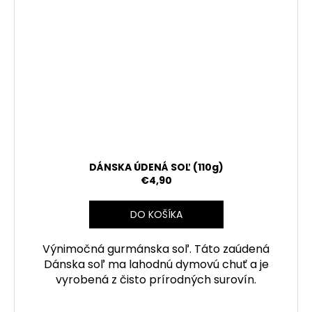
DÁNSKA ÚDENÁ SOĽ (110g)
€4,90
DO KOŠÍKA
Výnimočná gurmánska soľ. Táto zaúdená
Dánska soľ ma lahodnú dymovú chuť a je
vyrobená z čisto prírodných surovín.