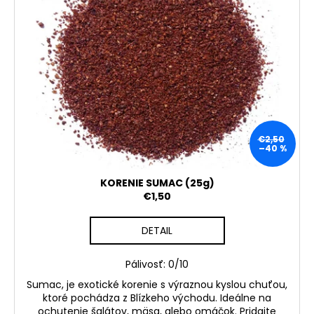
d
č
i
a
u
m
s
k
e
p
t
r
o
o
v
PÁRTY
PACK
d
"PÁLI
u
MA
HUBA"
€2,50
k
–40 %
€9,90
t
o
KORENIE SUMAC (25g)
v
€1,50
DETAIL
Pálivosť: 0/10
Sumac, je exotické korenie s výraznou kyslou chuťou,
ktoré pochádza z Blízkeho východu. Ideálne na
ochutenie šalátov, mäsa, alebo omáčok. Pridajte