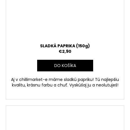
SLADKÁ PAPRIKA (150g)
€2,90
DO KOŠÍKA
Aj v chillimarket-e máme sladkú papriku! Tú najlepšiu
kvalitu, krásnu farbu a chuť. Vyskúšaj ju a neolutuješ!