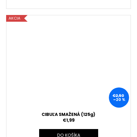
AKCIA
€2,50
–20 %
CIBUĽA SMAŽENÁ (125g)
€1,99
DO KOŠÍKA