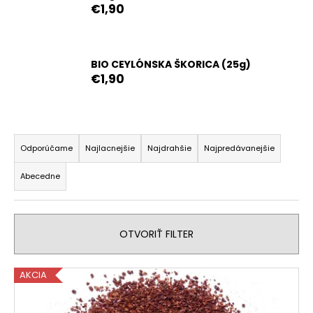
€1,90
á
j
s
BIO CEYLÓNSKA ŠKORICA (25g)
ť
€1,90
?
R
a
Odporúčame
Najlacnejšie
Najdrahšie
Najpredávanejšie
HĽADAŤ
d
Abecedne
e
n
i
O
OTVORIŤ FILTER
d
e
p
p
o
V
r
AKCIA
r
ý
o
ú
p