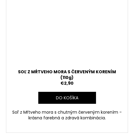
SOĽ Z MŔTVEHO MORA S ČERVENÝM KORENÍM
(110g)
€2,90
DO KOŠÍKA
Soľ z Mŕtveho mora s chutným červeným korením -
krásna farebná a zdravá kombinácia.