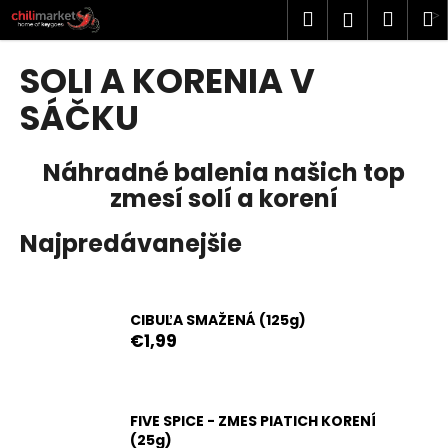
K
Prejsť
Hľadať
Náku
M
Prihlásen
na
o
obsah
Späť
Späť
košík
š
SOLI A KORENIA V
í
Č
SÁČKU
k
o
p
Náhradné balenia našich top
o
zmesí solí a korení
t
r
Najpredávanejšie
e
b
u
CIBUĽA SMAŽENÁ (125g)
j
€1,99
e
t
e
FIVE SPICE - ZMES PIATICH KORENÍ
(25g)
n