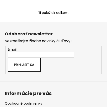
11
položiek celkom
O
v
Z
l
á
á
Odoberať newsletter
d
p
a
Nezmeškajte žiadne novinky či zľavy!
ä
c
t
Email
i
i
e
e
p
PRIHLÁSIŤ SA
r
v
k
y
v
Informácie pre vás
ý
p
i
Obchodné podmienky