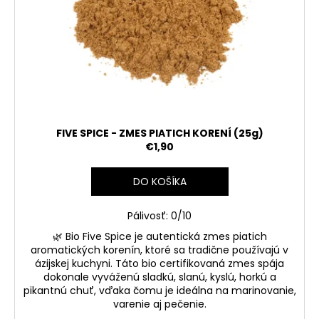
FIVE SPICE - ZMES PIATICH KORENÍ (25g)
€1,90
DO KOŠÍKA
Pálivosť: 0/10
🌿
Bio Five Spice
je autentická
zmes piatich
aromatických korenín
, ktoré sa tradične používajú v
ázijskej kuchyni. Táto
bio certifikovaná zmes
spája
dokonale vyváženú
sladkú, slanú, kyslú, horkú a
pikantnú chuť
, vďaka čomu je ideálna na marinovanie,
varenie aj pečenie.