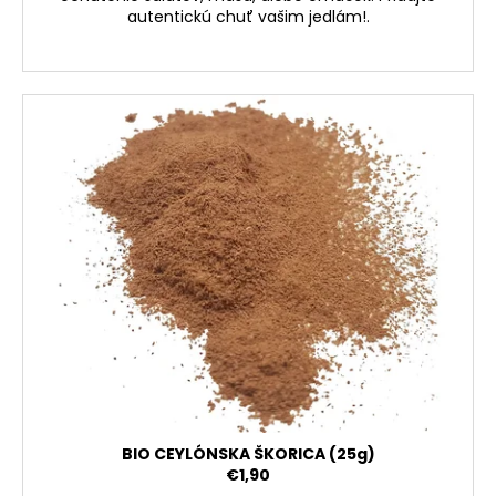
autentickú chuť vašim jedlám!.
BIO CEYLÓNSKA ŠKORICA (25g)
€1,90