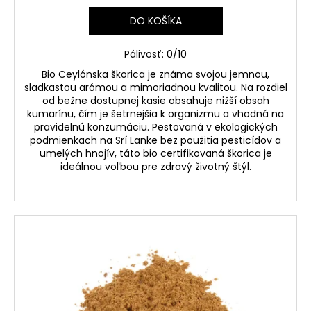
DO KOŠÍKA
Pálivosť: 0/10
Bio Ceylónska škorica
je známa svojou jemnou,
sladkastou arómou a mimoriadnou kvalitou. Na rozdiel
od bežne dostupnej kasie obsahuje
nižší obsah
kumarínu
, čím je šetrnejšia k organizmu a vhodná na
pravidelnú konzumáciu. Pestovaná v ekologických
podmienkach na Srí Lanke bez použitia pesticídov a
umelých hnojív, táto
bio certifikovaná škorica
je
ideálnou voľbou pre zdravý životný štýl.