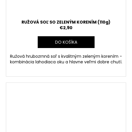
RUŽOVÁ SOĽ SO ZELENÝM KORENÍM (110g)
€2,90
DO KOŠÍKA
Ružová hrubozrnná soľ s kvalitným zeleným korením -
kombinácia lahodiaca oku a hlavne veľmi dobre chutí.