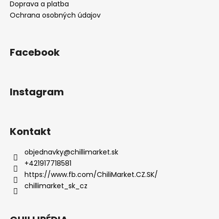
s
Doprava a platba
u
Ochrana osobných údajov
Facebook
Instagram
Kontakt
objednavky
@
chillimarket.sk
+421917718581
https://www.fb.com/ChiliMarket.CZ.SK/
chillimarket_sk_cz