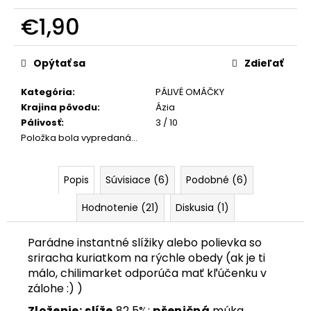
č
a
€1,90
m
Jednotková
e
cena:
Opýtať sa
Zdieľať
ÁZIJSKÝ
Kategória
:
PÁLIVÉ OMÁČKY
SRIRACHA
Krajina pôvodu
:
Ázia
BOX
Pálivosť
:
3 / 10
€24,90
Položka bola vypredaná…
Popis
Súvisiace (6)
Podobné (6)
Hodnotenie (21)
Diskusia (1)
Parádne instantné slížiky alebo polievka so
sriracha kuriatkom na rýchle obedy (ak je ti
málo, chilimarket odporúča mať kľúčenku v
zálohe :) )
Zloženie:
slíže
82,5%:
pšeničná
múka,