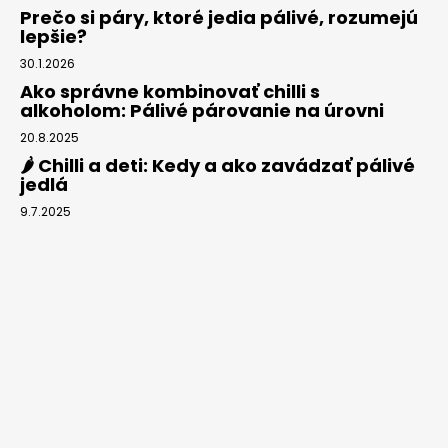
Prečo si páry, ktoré jedia pálivé, rozumejú
lepšie?
30.1.2026
Ako správne kombinovať chilli s
alkoholom: Pálivé párovanie na úrovni
20.8.2025
🌶️ Chilli a deti: Kedy a ako zavádzať pálivé
jedlá
9.7.2025