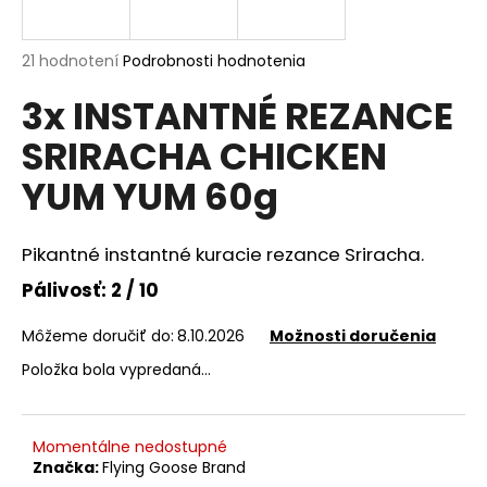
á
j
Priemerné
21 hodnotení
Podrobnosti hodnotenia
s
hodnotenie
3x INSTANTNÉ REZANCE
produktu
ť
je
?
SRIRACHA CHICKEN
4,7
z
YUM YUM 60g
5
hviezdičiek.
Pikantné instantné kuracie rezance Sriracha.
HĽADAŤ
Pálivosť: 2 / 10
Môžeme doručiť do:
8.10.2026
Možnosti doručenia
O
d
Položka bola vypredaná…
p
o
r
Momentálne nedostupné
ú
Značka:
Flying Goose Brand