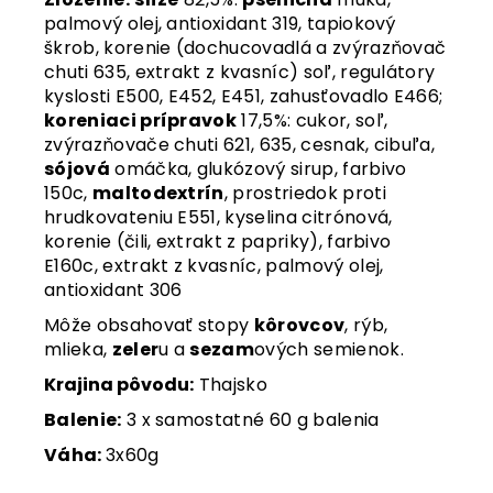
palmový olej, antioxidant 319, tapiokový
škrob, korenie (dochucovadlá a zvýrazňovač
chuti 635, extrakt z kvasníc) soľ, regulátory
kyslosti E500, E452, E451, zahusťovadlo E466;
koreniaci prípravok
17,5%: cukor, soľ,
zvýrazňovače chuti 621, 635, cesnak, cibuľa,
sójová
omáčka, glukózový sirup, farbivo
150c,
maltodextrín
, prostriedok proti
hrudkovateniu E551, kyselina citrónová,
korenie (čili, extrakt z papriky), farbivo
E160c, extrakt z kvasníc, palmový olej,
antioxidant 306
Môže obsahovať stopy
kôrovcov
, rýb,
mlieka,
zeler
u a
sezam
ových semienok.
Krajina pôvodu
:
Thajsko
Balenie:
3 x samostatné 60 g balenia
Váha:
3x60g