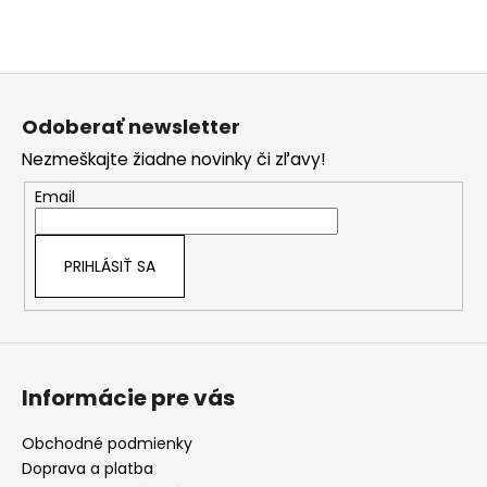
Z
á
Odoberať newsletter
p
Nezmeškajte žiadne novinky či zľavy!
ä
t
Email
i
e
PRIHLÁSIŤ SA
Informácie pre vás
Obchodné podmienky
Doprava a platba