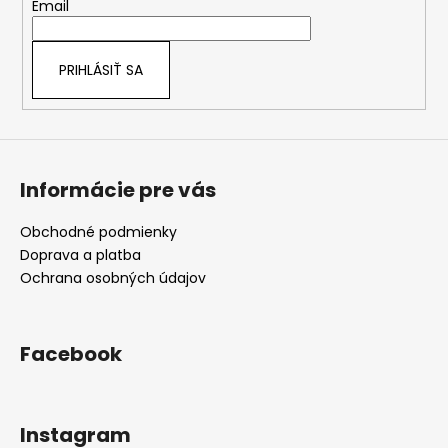
t
Email
i
i
e
e
p
PRIHLÁSIŤ SA
r
v
k
y
v
Informácie pre vás
ý
p
i
Obchodné podmienky
s
Doprava a platba
u
Ochrana osobných údajov
Facebook
Instagram