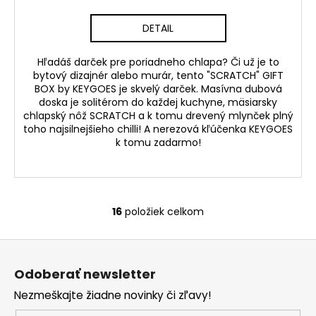
A
DETAIL
R
Hľadáš darček pre poriadneho chlapa? Či už je to
bytový dizajnér alebo murár, tento "SCRATCH" GIFT
M
BOX by KEYGOES je skvelý darček. Masívna dubová
doska je solitérom do každej kuchyne, mäsiarsky
O
chlapský nôž SCRATCH a k tomu drevený mlynček plný
toho najsilnejšieho chilli! A nerezová kľúčenka KEYGOES
k tomu zadarmo!
16
položiek celkom
O
v
Z
l
á
á
Odoberať newsletter
d
p
a
Nezmeškajte žiadne novinky či zľavy!
ä
c