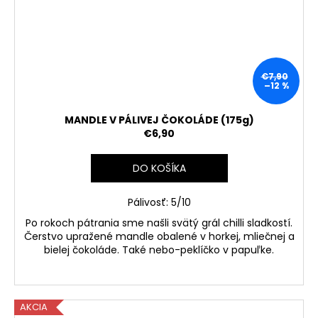
€7,90
–12 %
MANDLE V PÁLIVEJ ČOKOLÁDE (175g)
€6,90
DO KOŠÍKA
Pálivosť: 5/10
Po rokoch pátrania sme našli svätý grál chilli sladkostí.
Čerstvo upražené mandle obalené v horkej, mliečnej a
bielej čokoláde. Také nebo-peklíčko v papuľke.
AKCIA