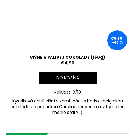
€5,90
–16 %
VIŠNE V PÁLIVEJ ČOKOLÁDE (150g)
€4,90
DO KOŠÍKA
Pálivosť: 3/10
Kyselkavá chuť višní v kombinácii s horkou belgickou
čokoládou a papričkou Carolina reaper, čo už by sa len
mohlo stať? :)