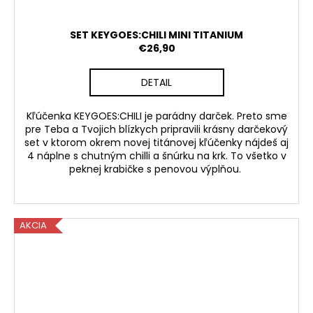
SET KEYGOES:CHILI MINI TITANIUM
€26,90
DETAIL
Kľúčenka KEYGOES:CHILI je parádny darček. Preto sme
pre Teba a Tvojich blízkych pripravili krásny darčekový
set v ktorom okrem novej titánovej kľúčenky nájdeš aj
4 náplne s chutným chilli a šnúrku na krk. To všetko v
peknej krabičke s penovou výplňou.
AKCIA