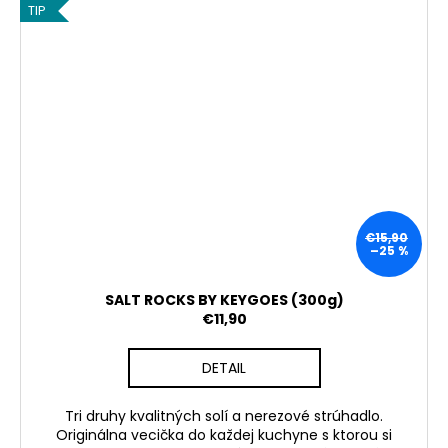
TIP
AKCE
€15,90
–25 %
SALT ROCKS BY KEYGOES (300g)
€11,90
DETAIL
Tri druhy kvalitných solí a nerezové strúhadlo.
Originálna vecička do každej kuchyne s ktorou si