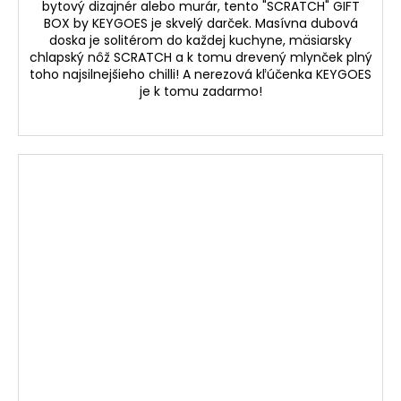
bytový dizajnér alebo murár, tento "SCRATCH" GIFT
M
BOX by KEYGOES je skvelý darček. Masívna dubová
doska je solitérom do každej kuchyne, mäsiarsky
O
chlapský nôž SCRATCH a k tomu drevený mlynček plný
toho najsilnejšieho chilli! A nerezová kľúčenka KEYGOES
je k tomu zadarmo!