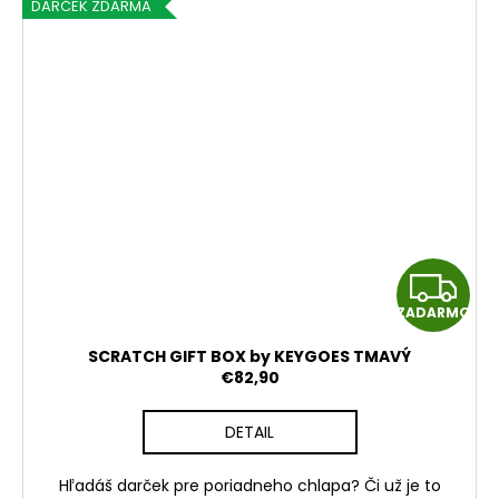
DARČEK ZDARMA
Z
ZADARMO
A
SCRATCH GIFT BOX by KEYGOES TMAVÝ
D
€82,90
A
DETAIL
R
Hľadáš darček pre poriadneho chlapa? Či už je to