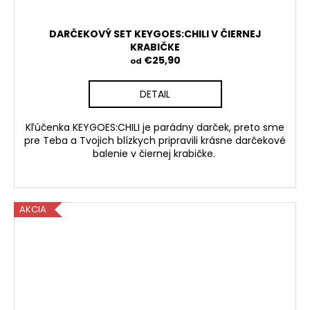
DARČEKOVÝ SET KEYGOES:CHILI V ČIERNEJ
KRABIČKE
€25,90
od
DETAIL
Kľúčenka KEYGOES:CHILI je parádny darček, preto sme
pre Teba a Tvojich blízkych pripravili krásne darčekové
balenie v čiernej krabičke.
AKCIA