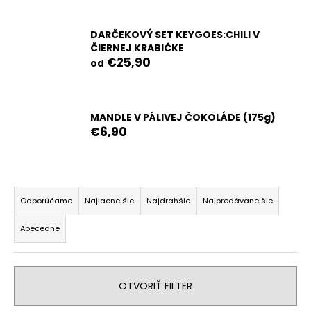
á
j
DARČEKOVÝ SET KEYGOES:CHILI V
ČIERNEJ KRABIČKE
s
€25,90
od
ť
?
MANDLE V PÁLIVEJ ČOKOLÁDE (175g)
€6,90
HĽADAŤ
R
a
Odporúčame
Najlacnejšie
Najdrahšie
Najpredávanejšie
d
O
Abecedne
d
e
p
n
o
i
r
OTVORIŤ FILTER
e
ú