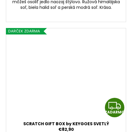
môžeš osoliť jedlo naozaj štýlovo. Ružová himalájska
soľ, biela halid soľ a perská modrá soľ. Krása.
DARČEK ZDARMA
Z
ZADARMO
A
SCRATCH GIFT BOX by KEYGOES SVETLÝ
D
€82,90