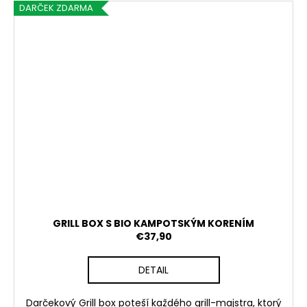
DARČEK ZDARMA
GRILL BOX S BIO KAMPOTSKÝM KORENÍM
€37,90
DETAIL
Darčekový Grill box poteší každého grill-majstra, ktorý