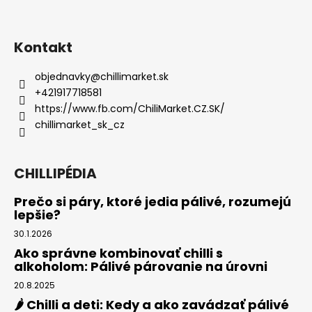
Kontakt
objednavky
@
chillimarket.sk
+421917718581
https://www.fb.com/ChiliMarket.CZ.SK/
chillimarket_sk_cz
CHILLIPÉDIA
Prečo si páry, ktoré jedia pálivé, rozumejú
lepšie?
30.1.2026
Ako správne kombinovať chilli s
alkoholom: Pálivé párovanie na úrovni
20.8.2025
🌶️ Chilli a deti: Kedy a ako zavádzať pálivé