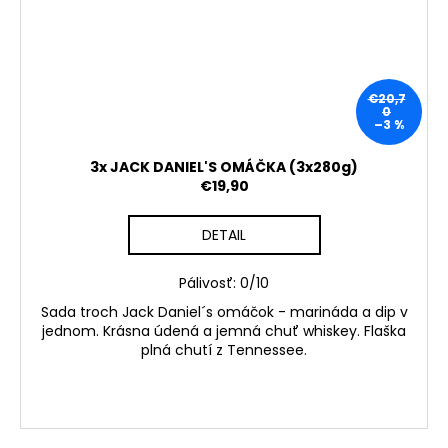
€20,7
0
–3 %
3x JACK DANIEL'S OMÁČKA (3x280g)
€19,90
DETAIL
Pálivosť: 0/10
Sada troch Jack Daniel´s omáčok - marináda a dip v
jednom. Krásna údená a jemná chuť whiskey. Flaška
plná chutí z Tennessee.