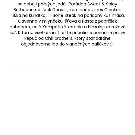
sa nebojí pálivých jedál. Parádna Sweet & Spicy
Barbecue od Jack Daniels, koreniaca zmes Chicken
Tikka na kuriatko, T-Bone Steak na poriadny kus mäsa,
Cayenne v mlynčeku, šťava a Pasta z papričiek
Habanero, celé Kampotské korenie a Himalájska ružová
soľ. K tomu všetkému Ti ešte pribalíme poriadne pálivý
kepuč od Chillibrothers, ktorý štandardne
objednávame iba do vianočných balíčkov ;)