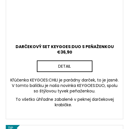
DARČEKOVÝ SET KEYGOES:DUO S PEŇAŽENKOU
€36,90
DETAIL
Kľúčenka KEYGOES:CHILI je parádny darček, to je jasné.
V tomto balíčku je naša novinka KEYGOES:DUO, spolu
so štýlovou tyvek peňaženkou.
To všetko úhľadne zabalené v peknej darčekovej
krabičke.
TIP