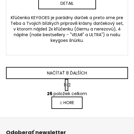
DETAIL
Kľúčenka KEYGOES je parádny darček a preto sme pre
Teba a Tvojich blízkych pripravili krásny darčekový set,
v ktorom nájdeš 2x kľúčenku (čiernu a nerezovú), 4
náplne (naše bestsellery - "VELMI" a ULTRA") a našu
keygoes šnúrku.
NAČÍTAŤ 8 ĎALŠÍCH
S
1
2
t
O
r
26
položiek celkom
v
á
HORE
l
n
k
á
o
d
Z
v
a
a
á
c
Odoberať newsletter
n