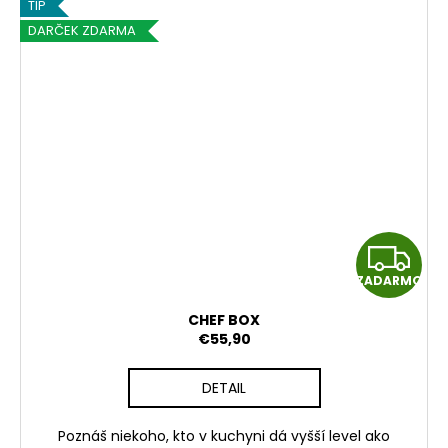
TIP
DARČEK ZDARMA
Z
ZADARMO
A
CHEF BOX
D
€55,90
A
DETAIL
R
Poznáš niekoho, kto v kuchyni dá vyšší level ako