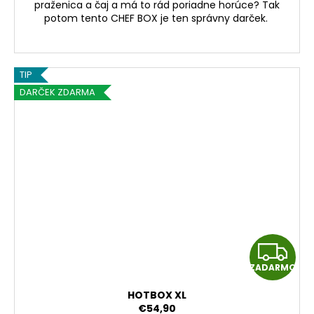
praženica a čaj a má to rád poriadne horúce? Tak
M
potom tento CHEF
BOX je ten správny darček.
O
TIP
DARČEK ZDARMA
Z
ZADARMO
A
HOTBOX XL
D
€54,90