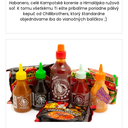
Habanero, celé Kampotské korenie a Himalájska ružová
soľ. K tomu všetkému Ti ešte pribalíme poriadne pálivý
kepuč od Chillibrothers, ktorý štandardne
objednávame iba do vianočných balíčkov ;)