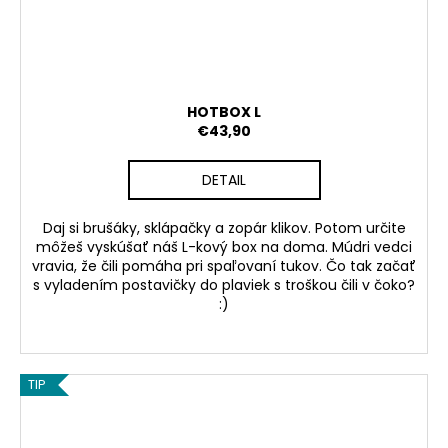
HOTBOX L
€43,90
DETAIL
Daj si brušáky, sklápačky a zopár klikov. Potom určite
môžeš vyskúšať náš L-kový box na doma. Múdri vedci
vravia, že čili pomáha pri spaľovaní tukov. Čo tak začať
s vyladením postavičky do plaviek s troškou čili v čoko?
:)
TIP