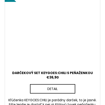
DARČEKOVÝ SET KEYGOES:CHILI S PEŇAŽENKOU
€36,90
DETAIL
Kľúčenka KEYGOES:CHILI je parádny darček, to je jasné.
Ešte lepšie je dostať k nej aj štýlovú tyvek peňaženku.