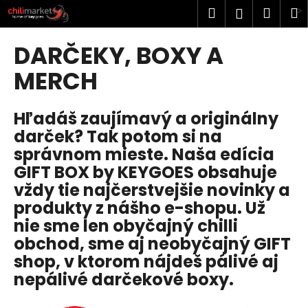
K
Prejsť
Hľadať
Náku
M
Prihlásen
na
o
obsah
Späť
Späť
košík
š
DARČEKY, BOXY A
í
Č
MERCH
k
o
p
Hľadáš zaujímavý a originálny
o
darček? Tak potom si na
t
správnom mieste. Naša edícia
r
GIFT BOX by KEYGOES
obsahuje
e
vždy tie najčerstvejšie novinky a
b
produkty z nášho e-shopu. Už
u
nie sme len obyčajný chilli
j
obchod, sme aj neobyčajný GIFT
e
shop, v ktorom nájdeš pálivé aj
t
nepálivé darčekové boxy.
e
n