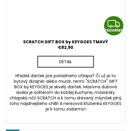
Z
ZADARMO
A
SCRATCH GIFT BOX by KEYGOES TMAVÝ
D
€82,90
A
DETAIL
R
Hľadáš darček pre poriadneho chlapa? Či už je to
bytový dizajnér alebo murár, tento "SCRATCH" GIFT
M
BOX by KEYGOES je skvelý darček. Masívna dubová
doska je solitérom do každej kuchyne, mäsiarsky
O
chlapský nôž SCRATCH a k tomu drevený mlynček plný
toho najsilnejšieho chilli! A nerezová kľúčenka KEYGOES
je k tomu zadarmo!