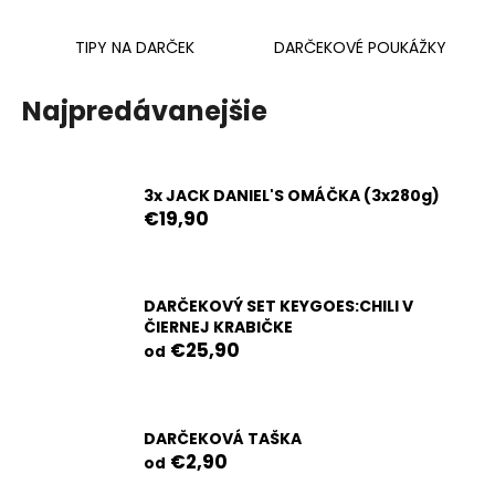
č
a
TIPY NA DARČEK
DARČEKOVÉ POUKÁŽKY
m
e
Najpredávanejšie
CAROLINA
REAPER
PASTA
3x JACK DANIEL'S OMÁČKA (3x280g)
40G
€19,90
€4,70
Pôvodne:
€5,90
DARČEKOVÝ SET KEYGOES:CHILI V
ČIERNEJ KRABIČKE
€25,90
od
DARČEKOVÁ TAŠKA
€2,90
od