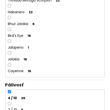
Trinidad Moruga Scorpion
22
Habanero
22
Bhut Jolokia
6
Bird's Eye
16
Jalapeno
1
Jolokia
16
Cayenne
16
Pálivosť
4 / 10
26
7 / 10
5