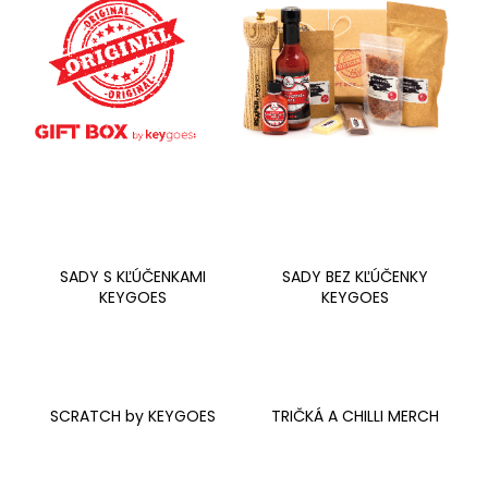
á
j
s
ť
?
HĽADAŤ
SADY S KĽÚČENKAMI
SADY BEZ KĽÚČENKY
KEYGOES
KEYGOES
O
d
p
o
SCRATCH by KEYGOES
TRIČKÁ A CHILLI MERCH
r
ú