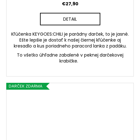
€27,90
DETAIL
Kľúčenka KEYGOES:CHILI je parádny darček, to je jasné.
Ešte lepšie je dostať k našej čiernej kľúčenke aj
kresadlo a kus poriadneho paracord lanka z padáku.
To všetko úhľadne zabalené v peknej darčekovej
krabičke.
DARČEK ZDARMA