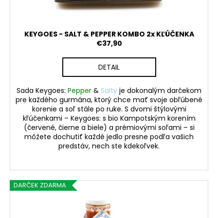
k
t
o
KEYGOES - SALT & PEPPER KOMBO 2x KĽÚČENKA
v
€37,90
DETAIL
Sada
Keygoes:
Pepper
&
Salty
je dokonalým darčekom
pre každého gurmána, ktorý chce mať svoje obľúbené
korenie a soľ stále po ruke. S dvomi štýlovými
kľúčenkami –
Keygoes:
s bio Kampotským korením
(červené, čierne a biele) a prémiovými soľami – si
môžete dochutiť každé jedlo presne podľa vašich
predstáv, nech ste kdekoľvek.
DARČEK ZDARMA