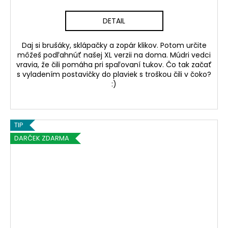
A
DETAIL
R
Daj si brušáky, sklápačky a zopár klikov. Potom určite
môžeš podľahnúť našej XL verzii na doma. Múdri vedci
M
vravia, že čili pomáha pri spaľovaní tukov. Čo tak začať
s vyladením postavičky do plaviek s troškou čili v čoko?
O
:)
TIP
DARČEK ZDARMA