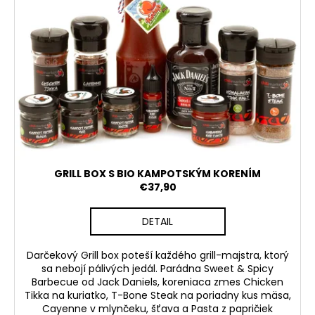
GRILL BOX S BIO KAMPOTSKÝM KORENÍM
€37,90
DETAIL
Darčekový Grill box poteší každého grill-majstra, ktorý
sa nebojí pálivých jedál. Parádna Sweet & Spicy
Barbecue od Jack Daniels, koreniaca zmes Chicken
Tikka na kuriatko, T-Bone Steak na poriadny kus mäsa,
Cayenne v mlynčeku, šťava a Pasta z papričiek