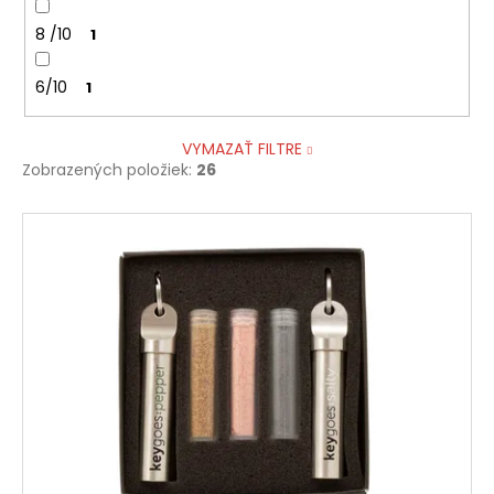
8 /10
1
6/10
1
VYMAZAŤ FILTRE
Zobrazených položiek:
26
V
ý
p
i
s
p
r
o
d
u