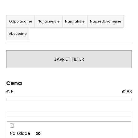
R
a
Odporúčame
Najlacnejšie
Najdrahšie
Najpredávanejšie
d
Abecedne
e
n
i
ZAVRIEŤ FILTER
e
p
r
Cena
o
€
5
€
83
d
u
k
t
o
v
Na sklade
20