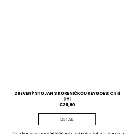
DREVENÝ STOJAN S KORENIČKOU KEYGOES: Chili
DYI
€26,90
DETAIL
...že v kuchyni nemáš klúčenku pri sebe, lebo si doma a