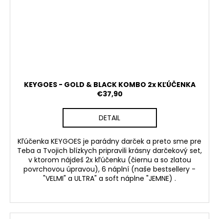
KEYGOES - GOLD & BLACK KOMBO 2x KĽÚČENKA
€37,90
DETAIL
Kľúčenka KEYGOES je parádny darček a preto sme pre
Teba a Tvojich blízkych pripravili krásny darčekový set,
v ktorom nájdeš 2x kľúčenku (čiernu a so zlatou
povrchovou úpravou), 6 náplní (naše bestsellery -
"VELMI" a ULTRA" a soft náplne "JEMNE) .