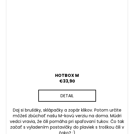
HOTBOX M
€33,90
DETAIL
Daj si brušáky, sklápačky a zopár klikov. Potom určite
môžeš zbúchať našu M-kovú verziu na doma. Múdri
vedci vravia, že čili pomáha pri spaľovaní tukov. Čo tak
začať s vyladením postavičky do plaviek s troškou čili v
čoko? :)