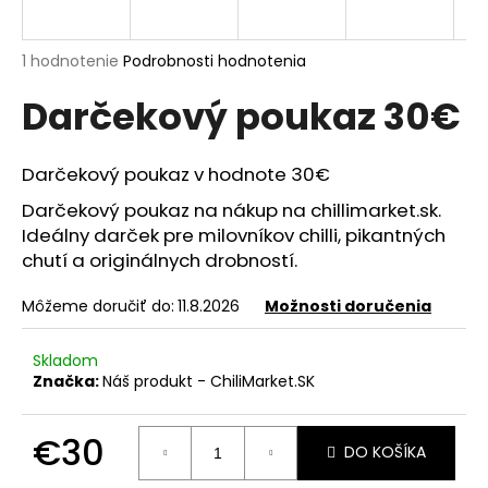
á
j
Priemerné
1 hodnotenie
Podrobnosti hodnotenia
s
hodnotenie
Darčekový poukaz 30€
produktu
ť
je
?
5,0
z
Darčekový poukaz v hodnote 30€
5
hviezdičiek.
Darčekový poukaz na nákup na chillimarket.sk.
Ideálny darček pre milovníkov chilli, pikantných
HĽADAŤ
chutí a originálnych drobností.
Môžeme doručiť do:
11.8.2026
Možnosti doručenia
O
Skladom
d
Značka:
Náš produkt - ChiliMarket.SK
p
o
€30
r
DO KOŠÍKA
ú
Jednotková