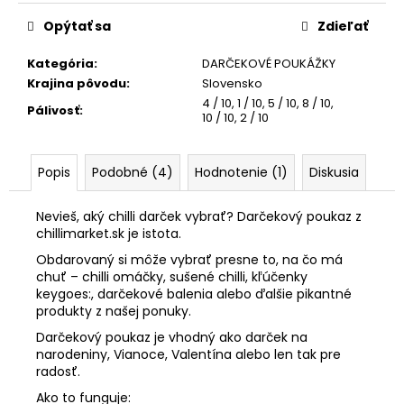
č
cena:
a
Opýtať sa
Zdieľať
m
e
Kategória
:
DARČEKOVÉ POUKÁŽKY
Krajina pôvodu
:
Slovensko
4 / 10
,
1 / 10
,
5 / 10
,
8 / 10
,
Pálivosť
:
KEYGOES:CHILI
10 / 10
,
2 / 10
ULTRA
PÁLIVÉ
(MORUGA
Popis
Podobné (4)
Hodnotenie (1)
Diskusia
SCORPION
&
CAROLINA
Nevieš, aký chilli darček vybrať? Darčekový poukaz z
REAPER)
chillimarket.sk je istota.
€15,90
Obdarovaný si môže vybrať presne to, na čo má
chuť – chilli omáčky, sušené chilli, kľúčenky
keygoes:, darčekové balenia alebo ďalšie pikantné
produkty z našej ponuky.
Darčekový poukaz je vhodný ako darček na
narodeniny, Vianoce, Valentína alebo len tak pre
radosť.
Ako to funguje: