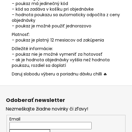
– poukaz má jedinečný kód
– kód sa zadáva v košíku pri objednávke
– hodnota poukazu sa automaticky odpočíta z ceny
objednávky
– poukaz je možné použiť jednorazovo
Platnosť:
– poukaz je platný 12 mesiacov od zakúpenia
Dôležité informácie:
– poukaz nie je možné vymeniť za hotovosť
– ak je hodnota objednávky vyššia než hodnota
poukazu, rozdiel sa doplatí
Daruj slobodu výberu a poriadnu dávku chilli 🔥
Z
á
Odoberať newsletter
p
Nezmeškajte žiadne novinky či zľavy!
ä
t
Email
i