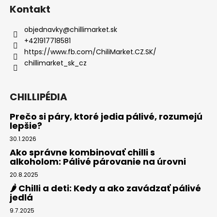
Kontakt
objednavky
@
chillimarket.sk
+421917718581
https://www.fb.com/ChiliMarket.CZ.SK/
chillimarket_sk_cz
CHILLIPÉDIA
Prečo si páry, ktoré jedia pálivé, rozumejú
lepšie?
30.1.2026
Ako správne kombinovať chilli s
alkoholom: Pálivé párovanie na úrovni
20.8.2025
🌶️ Chilli a deti: Kedy a ako zavádzať pálivé
jedlá
9.7.2025