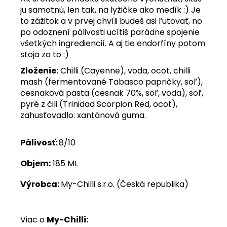
ju samotnú, len tak, na lyžičke ako medík :) Je
to zážitok a v prvej chvíli budeš asi ľutovať, no
po odoznení pálivosti ucítiš parádne spojenie
všetkých ingrediencií. A aj tie endorfíny potom
stoja za to :)
Zloženie:
Chilli (Cayenne), voda, ocot, chilli
mash (fermentované Tabasco papričky, soľ),
cesnaková pasta (cesnak 70%, soľ, voda), soľ,
pyré z čili (Trinidad Scorpion Red, ocot),
zahusťovadlo: xantánová guma.
Pálivosť:
8/10
Objem:
185 ML
Výrobca:
My-Chilli s.r.o. (Česká republika)
Viac o
My-Chilli: