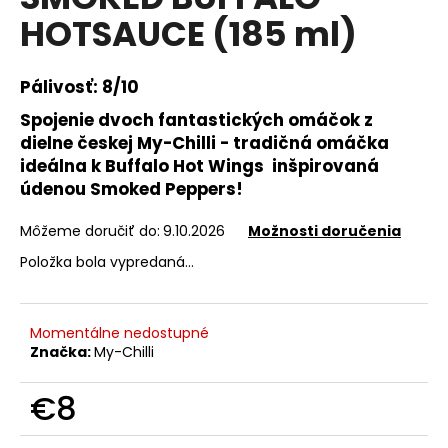
je
á
HOTSAUCE (185 ml)
4,6
z
j
5
s
hviezdičiek.
Pálivosť: 8/10
ť
Spojenie dvoch fantastických omáčok z
?
dielne českej My-Chilli - tradičná omáčka
ideálna k Buffalo Hot Wings inšpirovaná
údenou Smoked Peppers!
Môžeme doručiť do:
9.10.2026
Možnosti doručenia
HĽADAŤ
Položka bola vypredaná…
O
Momentálne nedostupné
d
Značka:
My-Chilli
p
o
€8
r
ú
Jednotková