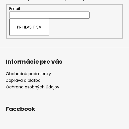
ä
t
Email
i
e
PRIHLÁSIŤ SA
Informácie pre vás
Obchodné podmienky
Doprava a platba
Ochrana osobných údajov
Facebook