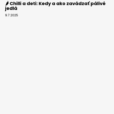
🌶️ Chilli a deti: Kedy a ako zavádzať pálivé
jedlá
9.7.2025