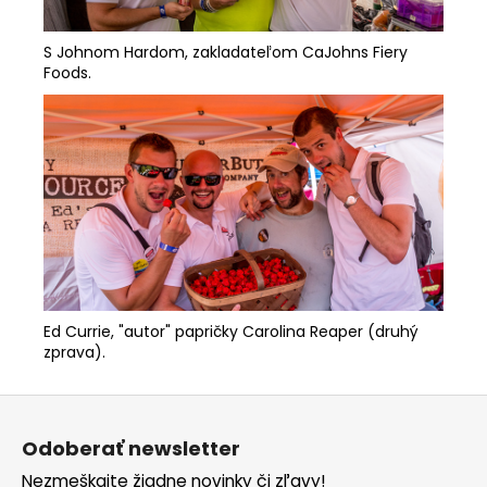
S Johnom Hardom, zakladateľom
CaJohns Fiery
Foods
.
Ed Currie, "autor" papričky Carolina Reaper (druhý
zprava).
Z
á
Odoberať newsletter
p
Nezmeškajte žiadne novinky či zľavy!