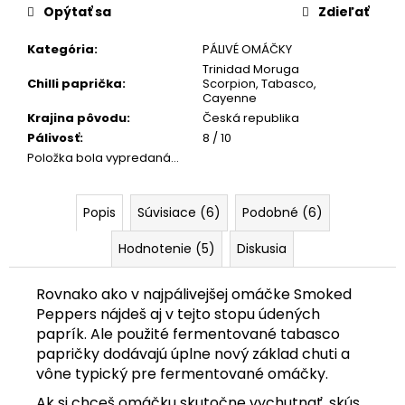
č
cena:
Opýtať sa
Zdieľať
a
m
Kategória
:
PÁLIVÉ OMÁČKY
e
Trinidad Moruga
Chilli paprička
:
Scorpion
,
Tabasco
,
Cayenne
ŽIARUVZDORNÉ
Krajina pôvodu
:
Česká republika
OCHRANNÉ
Pálivosť
:
8 / 10
KUCHYNSKÉ
Položka bola vypredaná…
RUKAVICE
NA
GRILOVANIE
Popis
Súvisiace (6)
Podobné (6)
€8
Hodnotenie (5)
Diskusia
Rovnako ako v najpálivejšej omáčke Smoked
Peppers nájdeš aj v tejto stopu údených
paprík. Ale použité fermentované tabasco
papričky dodávajú úplne nový základ chuti a
vône typický pre fermentované omáčky.
Ak si chceš omáčku skutočne vychutnať, skús