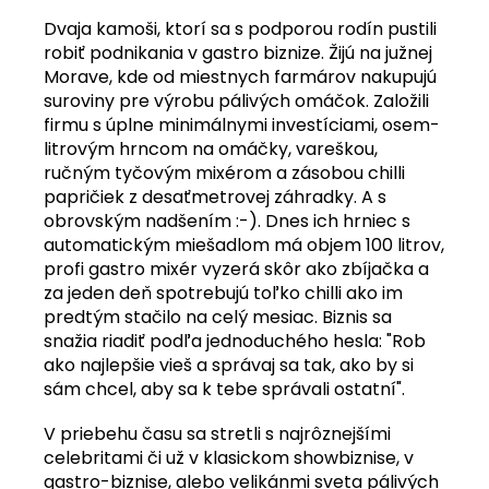
Dvaja kamoši, ktorí sa s podporou rodín pustili
robiť podnikania v gastro biznize. Žijú na južnej
Morave, kde od miestnych farmárov nakupujú
suroviny pre výrobu pálivých omáčok. Založili
firmu s úplne minimálnymi investíciami, osem-
litrovým hrncom na omáčky, vareškou,
ručným tyčovým mixérom a zásobou chilli
papričiek z desaťmetrovej záhradky. A s
obrovským nadšením :-). Dnes ich hrniec s
automatickým miešadlom má objem 100 litrov,
profi gastro mixér vyzerá skôr ako zbíjačka a
za jeden deň spotrebujú toľko chilli ako im
predtým stačilo na celý mesiac. Biznis sa
snažia riadiť podľa jednoduchého hesla: "Rob
ako najlepšie vieš a správaj sa tak, ako by si
sám chcel, aby sa k tebe správali ostatní".
V priebehu času sa stretli s najrôznejšími
celebritami či už v klasickom showbiznise, v
gastro-biznise, alebo velikánmi sveta pálivých