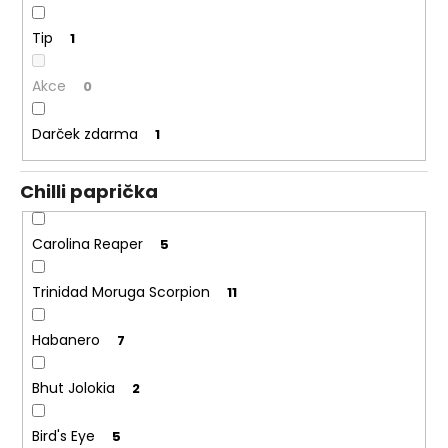
Tip
1
Akce
0
Darček zdarma
1
Chilli paprička
Carolina Reaper
5
Trinidad Moruga Scorpion
11
Habanero
7
Bhut Jolokia
2
Bird's Eye
5