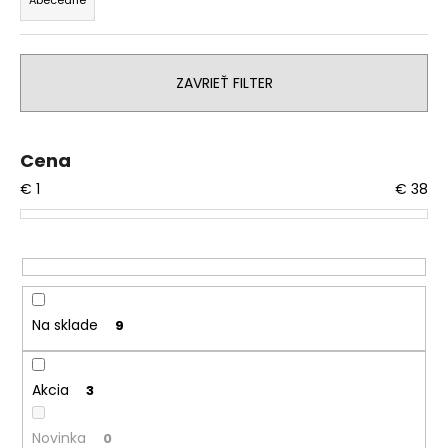
Abecedne
e
n
i
ZAVRIEŤ FILTER
e
p
r
Cena
o
€
1
€
38
d
u
k
t
o
v
Na sklade
9
Akcia
3
Novinka
0