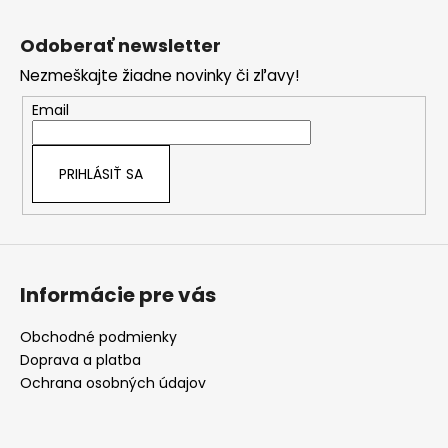
Z
l
á
á
Odoberať newsletter
d
p
a
Nezmeškajte žiadne novinky či zľavy!
ä
c
t
Email
i
i
e
e
p
PRIHLÁSIŤ SA
r
v
k
y
v
Informácie pre vás
ý
p
i
Obchodné podmienky
s
Doprava a platba
u
Ochrana osobných údajov