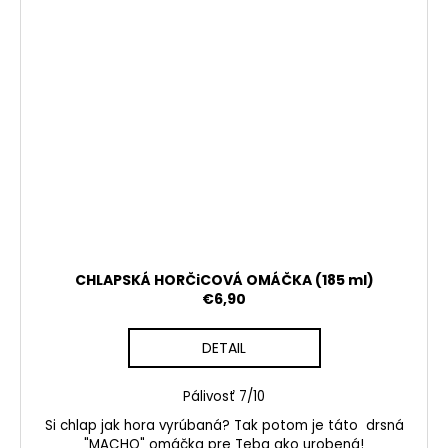
CHLAPSKÁ HORČiCOVÁ OMÁČKA (185 ml)
€6,90
DETAIL
Pálivosť 7/10
Si chlap jak hora vyrúbaná? Tak potom je táto drsná
"MACHO" omáčka pre Teba ako urobená!