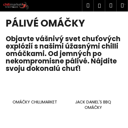
K
Prejsť
Hľadať
Náku
M
Prihlásen
na
o
obsah
Späť
Späť
košík
š
PÁLIVÉ OMÁČKY
í
Č
k
Objavte vášnivý svet chuťových
o
explózií s našimi úžasnými chilli
p
omáčkami. Od jemných po
o
nekompromisne pálivé. Nájdite
t
svoju dokonalú chuť!
r
e
b
u
j
OMÁČKY CHILLIMARKET
JACK DANIEL'S BBQ
e
OMÁČKY
t
e
n