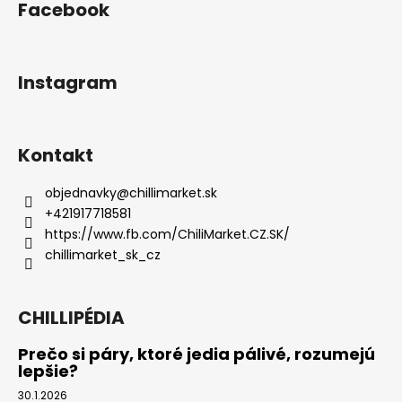
Facebook
Instagram
Kontakt
objednavky
@
chillimarket.sk
+421917718581
https://www.fb.com/ChiliMarket.CZ.SK/
chillimarket_sk_cz
CHILLIPÉDIA
Prečo si páry, ktoré jedia pálivé, rozumejú
lepšie?
30.1.2026