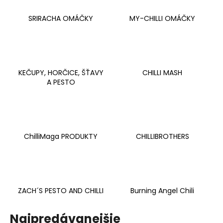
á
SRIRACHA OMÁČKY
MY-CHILLI OMÁČKY
j
s
ť
?
KEČUPY, HORČICE, ŠŤAVY
CHILLI MASH
A PESTO
HĽADAŤ
ChilliMaga PRODUKTY
CHILLIBROTHERS
O
d
p
o
ZACH´S PESTO AND CHILLI
Burning Angel Chili
r
ú
Najpredávanejšie