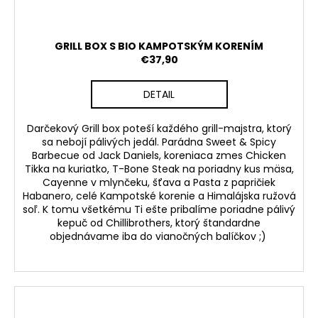
GRILL BOX S BIO KAMPOTSKÝM KORENÍM
€37,90
DETAIL
Darčekový Grill box poteší každého grill-majstra, ktorý
sa nebojí pálivých jedál. Parádna Sweet & Spicy
Barbecue od Jack Daniels, koreniaca zmes Chicken
Tikka na kuriatko, T-Bone Steak na poriadny kus mäsa,
Cayenne v mlynčeku, šťava a Pasta z papričiek
Habanero, celé Kampotské korenie a Himalájska ružová
soľ. K tomu všetkému Ti ešte pribalíme poriadne pálivý
kepuč od Chillibrothers, ktorý štandardne
objednávame iba do vianočných balíčkov ;)