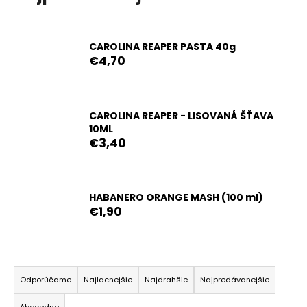
č
a
m
e
CAROLINA REAPER PASTA 40g
€4,70
CAROLINA
REAPER
PASTA
CAROLINA REAPER - LISOVANÁ ŠŤAVA
40G
10ML
€4,70
€3,40
Pôvodne:
€5,90
HABANERO ORANGE MASH (100 ml)
€1,90
R
a
Odporúčame
Najlacnejšie
Najdrahšie
Najpredávanejšie
d