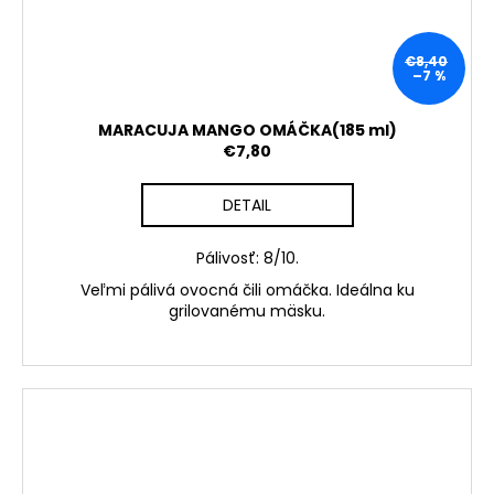
€8,40
–7 %
MARACUJA MANGO OMÁČKA(185 ml)
€7,80
DETAIL
Pálivosť: 8/10.
Veľmi pálivá ovocná čili omáčka. Ideálna ku
grilovanému mäsku.