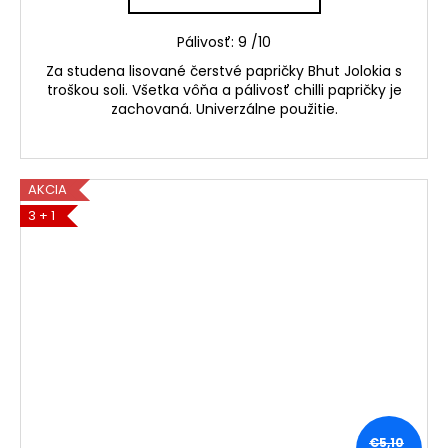
Pálivosť: 9 /10
Za studena lisované čerstvé papričky Bhut Jolokia s
troškou soli. Všetka vôňa a pálivosť chilli papričky je
zachovaná. Univerzálne použitie.
AKCIA
3 + 1
€5,10