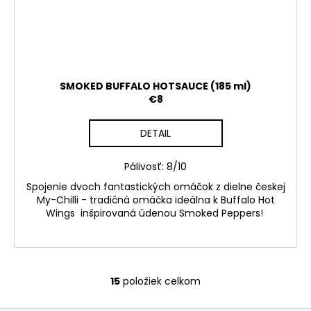
SMOKED BUFFALO HOTSAUCE (185 ml)
€8
DETAIL
Pálivosť: 8/10
Spojenie dvoch fantastických omáčok z dielne českej
My-Chilli - tradičná omáčka ideálna k Buffalo Hot
Wings inšpirovaná údenou Smoked Peppers!
15
položiek celkom
O
v