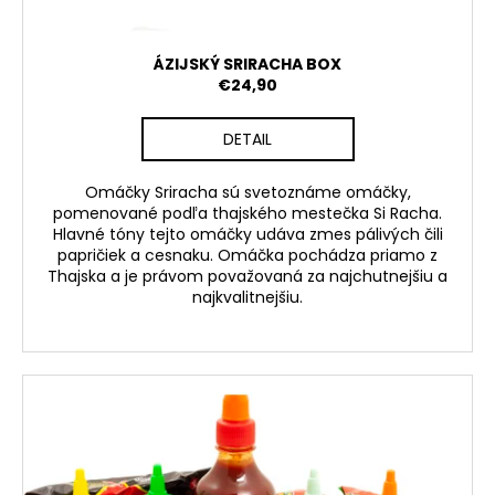
k
t
o
ÁZIJSKÝ SRIRACHA BOX
v
€24,90
DETAIL
Omáčky Sriracha sú svetoznáme omáčky,
pomenované podľa thajského mestečka Si Racha.
Hlavné tóny tejto omáčky udáva zmes pálivých čili
papričiek a cesnaku. Omáčka pochádza priamo z
Thajska a je právom považovaná za najchutnejšiu a
najkvalitnejšiu.