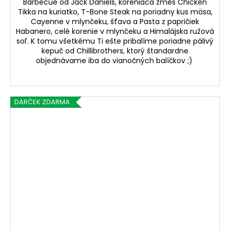
Barbecue od Jack Daniels, koreniaca zmes Chicken
Tikka na kuriatko, T-Bone Steak na poriadny kus mäsa,
Cayenne v mlynčeku, šťava a Pasta z papričiek
Habanero, celé korenie v mlynčeku a Himalájska ružová
soľ. K tomu všetkému Ti ešte pribalíme poriadne pálivý
kepuč od Chillibrothers, ktorý štandardne
objednávame iba do vianočných balíčkov ;)
DARČEK ZDARMA