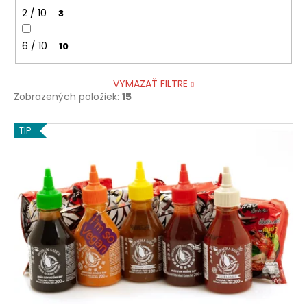
2 / 10
3
6 / 10
10
VYMAZAŤ FILTRE
Zobrazených položiek:
15
V
TIP
ý
p
i
s
p
r
o
d
u