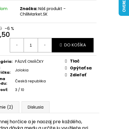
adom
Značka:
Náš produkt -
ChiliMarket.SK
0
–6 %
,50
otková
DO KOŠÍKA
:
Tlač
gória
:
PÁLIVÉ OMÁČKY
i
Opýtať sa
Jolokia
ička
:
Zdieľať
ina
Česká republika
odu
:
vosť
:
3 / 10
nie (2)
Diskusia
ej horčice a je naozaj pre každého,
adna dávka medu a určite ju využijete pri