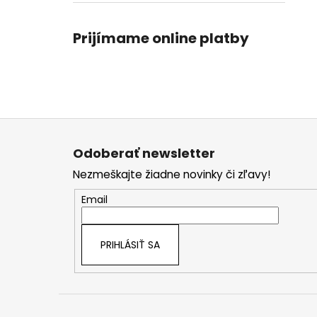
Prijímame online platby
Z
á
Odoberať newsletter
p
Nezmeškajte žiadne novinky či zľavy!
ä
t
Email
i
e
PRIHLÁSIŤ SA