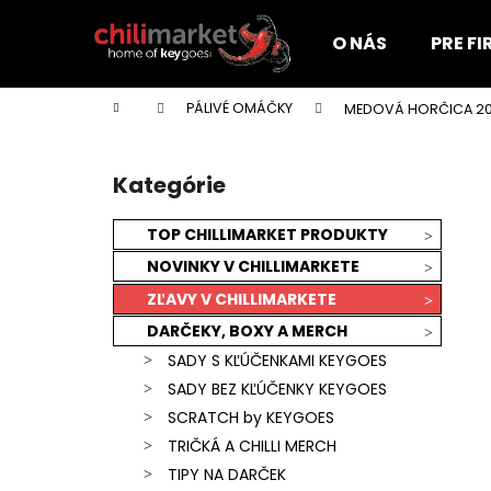
K
Prejsť
na
o
O NÁS
PRE F
obsah
Späť
Späť
š
do
do
í
Domov
PÁLIVÉ OMÁČKY
MEDOVÁ HORČICA 2
k
obchodu
obchodu
B
o
Kategórie
Preskočiť
č
kategórie
n
TOP CHILLIMARKET PRODUKTY
ý
NOVINKY V CHILLIMARKETE
p
ZĽAVY V CHILLIMARKETE
a
DARČEKY, BOXY A MERCH
n
SADY S KĽÚČENKAMI KEYGOES
e
SADY BEZ KĽÚČENKY KEYGOES
l
SCRATCH by KEYGOES
TRIČKÁ A CHILLI MERCH
KEYGOES:CHILI ULTRA PÁLIVÉ (MORUGA
TIPY NA DARČEK