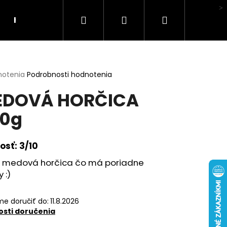
Hľadať
Prihlásenie
Nákupný
Hodnotenie obchodu
košík
erné
notenia
Podrobnosti hodnotenia
tenie
EDOVÁ HORČICA
ktu
0g
ičiek.
osť: 3/10
 medová horčica čo má poriadne
 :)
e doručiť do:
11.8.2026
sti doručenia
LI MA HUBA"