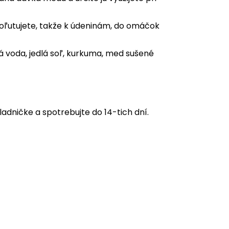
oľutujete,
takže k údeninám, do omáčok
ná voda, jedlá soľ, kurkuma, med sušené
adničke a spotrebujte do 14-tich dní.