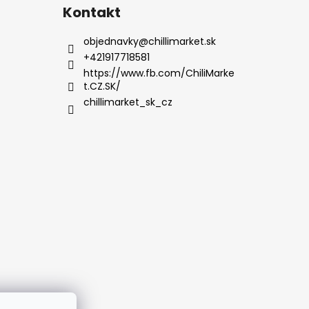
Kontakt
objednavky
@
chillimarket.sk
+421917718581
https://www.fb.com/ChiliMarke
t.CZ.SK/
chillimarket_sk_cz