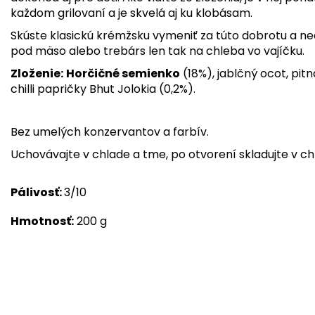
každom grilovaní a je skvelá aj ku klobásam.
Skúste klasickú krémžsku vymeniť za túto dobrotu a ne
pod mäso alebo trebárs len tak na chleba vo vajíčku.
Zloženie:
Horčičné semienko
(18%), jablčný ocot, pit
chilli papričky Bhut Jolokia (0,2%).
Bez umelých konzervantov a farbív.
Uchovávajte v chlade a tme, po otvorení skladujte v chl
Pálivosť:
3/10
Hmotnosť:
200 g