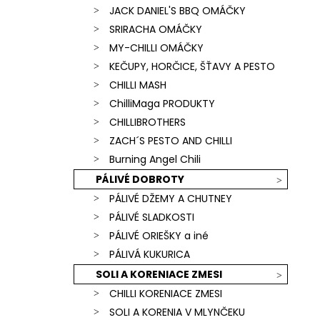
JACK DANIEL'S BBQ OMÁČKY
SRIRACHA OMÁČKY
MY-CHILLI OMÁČKY
KEČUPY, HORČICE, ŠŤAVY A PESTO
CHILLI MASH
ChilliMaga PRODUKTY
CHILLIBROTHERS
ZACH´S PESTO AND CHILLI
Burning Angel Chili
PÁLIVÉ DOBROTY
PÁLIVÉ DŽEMY A CHUTNEY
PÁLIVÉ SLADKOSTI
PÁLIVÉ ORIEŠKY a iné
PÁLIVÁ KUKURICA
SOLI A KORENIACE ZMESI
CHILLI KORENIACE ZMESI
SOLI A KORENIA V MLYNČEKU