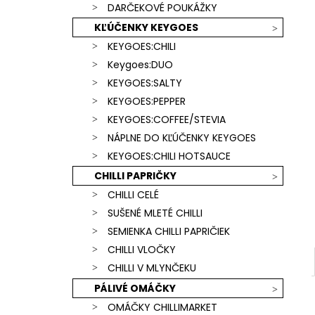
SCORPION & CAROLINA REAPER)
DARČEKOVÉ POUKÁŽKY
€15,90
KĽÚČENKY KEYGOES
KEYGOES:CHILI
Keygoes:DUO
KEYGOES:SALTY
KEYGOES:PEPPER
KEYGOES:COFFEE/STEVIA
NÁPLNE DO KĽÚČENKY KEYGOES
KEYGOES:CHILI HOTSAUCE
CHILLI PAPRIČKY
CHILLI CELÉ
SUŠENÉ MLETÉ CHILLI
SEMIENKA CHILLI PAPRIČIEK
CHILLI VLOČKY
CHILLI V MLYNČEKU
PÁLIVÉ OMÁČKY
OMÁČKY CHILLIMARKET