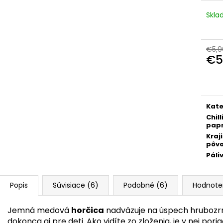
€39
€9,90
Pôvodne:
€48
Skl
€5,9
€5
Jedn
cena
Kate
Chill
papr
Kraj
pôv
Páli
Popis
Súvisiace (6)
Podobné (6)
Hodnote
Jemná medová
horčica
nadväzuje na úspech hrubozrnn
dokonca aj pre deti. Ako vidíte zo zloženia, je v nej pori