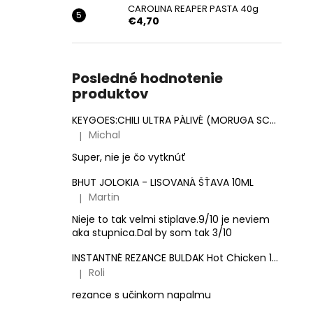
CAROLINA REAPER PASTA 40g
€4,70
Posledné hodnotenie
produktov
KEYGOES:CHILI ULTRA PÁLIVÉ (MORUGA SCORPION & CAROLINA REAPER)
Michal
|
Hodnotenie produktu je 5 z 5 hviezdičiek.
Super, nie je čo vytknúť
BHUT JOLOKIA - LISOVANÁ ŠŤAVA 10ML
Martin
|
Hodnotenie produktu je 3 z 5 hviezdičiek.
Nieje to tak velmi stiplave.9/10 je neviem
aka stupnica.Dal by som tak 3/10
INSTANTNÉ REZANCE BULDAK Hot Chicken 140g
Roli
|
Hodnotenie produktu je 5 z 5 hviezdičiek.
rezance s učinkom napalmu