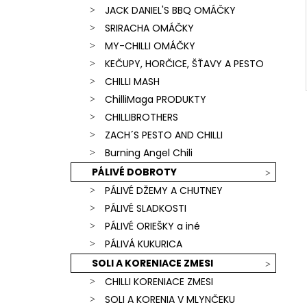
JACK DANIEL'S BBQ OMÁČKY
SRIRACHA OMÁČKY
MY-CHILLI OMÁČKY
KEČUPY, HORČICE, ŠŤAVY A PESTO
CHILLI MASH
ChilliMaga PRODUKTY
CHILLIBROTHERS
ZACH´S PESTO AND CHILLI
Burning Angel Chili
PÁLIVÉ DOBROTY
PÁLIVÉ DŽEMY A CHUTNEY
PÁLIVÉ SLADKOSTI
PÁLIVÉ ORIEŠKY a iné
PÁLIVÁ KUKURICA
SOLI A KORENIACE ZMESI
CHILLI KORENIACE ZMESI
SOLI A KORENIA V MLYNČEKU