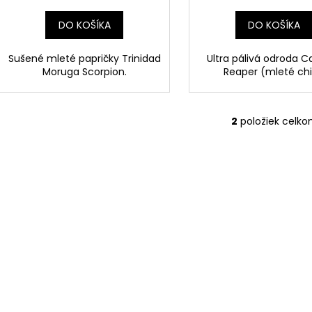
o
t
v
o
DO KOŠÍKA
DO KOŠÍKA
v
Sušené mleté papričky Trinidad
Ultra pálivá odroda C
Moruga Scorpion.
Reaper (mleté chill
2
položiek celk
O
v
l
á
d
a
c
i
e
p
r
v