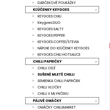
SCORPION & CAROLINA REAPER)
DARČEKOVÉ POUKÁŽKY
€15,90
KĽÚČENKY KEYGOES
KEYGOES:CHILI
Keygoes:DUO
KEYGOES:SALTY
KEYGOES:PEPPER
KEYGOES:COFFEE/STEVIA
NÁPLNE DO KĽÚČENKY KEYGOES
KEYGOES:CHILI HOTSAUCE
CHILLI PAPRIČKY
CHILLI CELÉ
SUŠENÉ MLETÉ CHILLI
SEMIENKA CHILLI PAPRIČIEK
CHILLI VLOČKY
CHILLI V MLYNČEKU
PÁLIVÉ OMÁČKY
OMÁČKY CHILLIMARKET