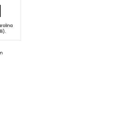
arolina
i).
om