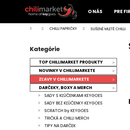
K
Prejsť
na
o
O NÁS
PRE F
obsah
Späť
Späť
š
do
do
í
Domov
CHILLI PAPRIČKY
SUŠENÉ MLETÉ CHILLI
k
obchodu
obchodu
B
o
Kategórie
Preskočiť
č
kategórie
n
TOP CHILLIMARKET PRODUKTY
ý
NOVINKY V CHILLIMARKETE
p
ZĽAVY V CHILLIMARKETE
a
DARČEKY, BOXY A MERCH
n
SADY S KĽÚČENKAMI KEYGOES
e
SADY BEZ KĽÚČENKY KEYGOES
l
SCRATCH by KEYGOES
TRIČKÁ A CHILLI MERCH
KEYGOES:CHILI ULTRA PÁLIVÉ (MORUGA
TIPY NA DARČEK