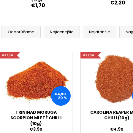
€2,20
€39
€9,90
€1,70
Pôvodne:
€48
R
a
Odporúčame
Najlacnejšie
Najdrahšie
Naj
d
e
V
n
AKCIA
AKCIA
ý
i
p
e
i
p
s
r
p
o
€4,90
r
–20 %
d
o
u
d
TRININAD MORUGA
CAROLINA REAPER 
k
SCORPION MLETÉ CHILLI
CHILLI (10g)
u
(10g)
t
k
€3,90
€4,90