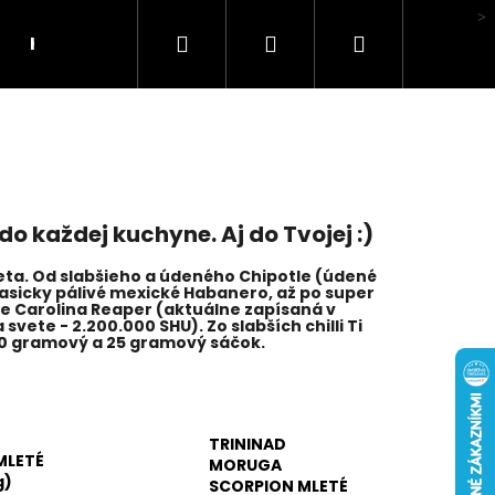
Hľadať
Prihlásenie
Nákupný
Hodnotenie obchodu
košík
 do každej kuchyne. Aj do Tvojej :)
veta. Od slabšieho a údeného Chipotle (údené
lasicky pálivé mexické Habanero, až po super
e Carolina Reaper (aktuálne zapísaná v
vete - 2.200.000 SHU). Zo slabších chilli Ti
10 gramový a 25 gramový sáčok.
TRININAD
MLETÉ
MORUGA
LI MA HUBA"
g)
SCORPION MLETÉ