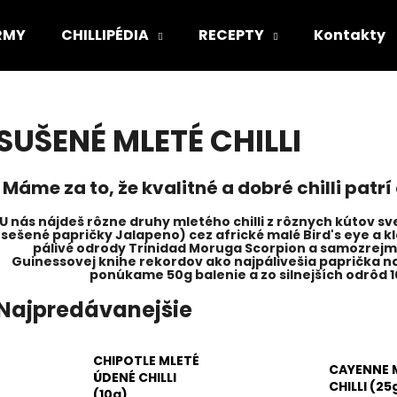
IRMY
CHILLIPÉDIA
RECEPTY
Kontakty
Čo potrebujete nájsť?
SUŠENÉ MLETÉ CHILLI
HĽADAŤ
Máme za to, že
kvalitné a dobré chilli
patrí
U nás nájdeš rôzne druhy mletého chilli z rôznych kútov s
sešené papričky Jalapeno) cez africké malé Bird's eye a k
Odporúčame
pálivé odrody Trinidad Moruga Scorpion a samozrejm
Guinessovej knihe rekordov ako najpálivešia paprička na s
ponúkame 50g balenie a zo silnejších odrôd 
Najpredávanejšie
CHIPOTLE MLETÉ
CAYENNE 
ÚDENÉ CHILLI
BEST OF BOX
PÁRTY PACK "PÁ
CHILLI (25
(10g)