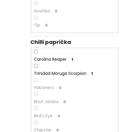
Novinka
0
Tip
0
Chilli paprička
Carolina Reaper
1
Trinidad Moruga Scorpion
1
Habanero
0
Bhut Jolokia
0
Bird's Eye
0
Chipotle
0