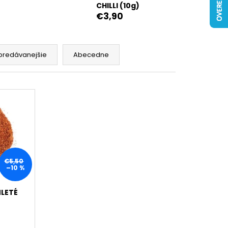
CHILLI (10g)
€3,90
predávanejšie
Abecedne
€5,50
–10 %
MLETÉ