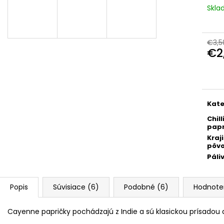
€39
€9,90
Skl
Pôvodne:
€48
€3,5
€2
Jedn
cena
Kate
Chill
papr
Kraj
pôv
Páli
Popis
Súvisiace (6)
Podobné (6)
Hodnote
Cayenne papričky pochádzajú z Indie a sú klasickou prísadou 