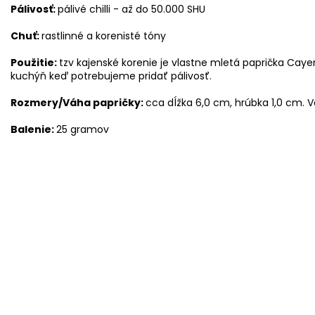
Pálivosť:
pálivé chilli - až do 50.000 SHU
Chuť:
rastlinné a korenisté tóny
Použitie:
tzv kajenské korenie je vlastne mletá paprička Caye
kuchýň keď potrebujeme pridať pálivosť.
Rozmery/Váha papričky:
cca dĺžka 6,0 cm, hrúbka 1,0 cm. 
Balenie:
25 gramov