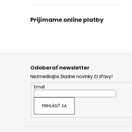
Prijímame online platby
Z
á
Odoberať newsletter
p
Nezmeškajte žiadne novinky či zľavy!
ä
t
Email
i
e
PRIHLÁSIŤ SA