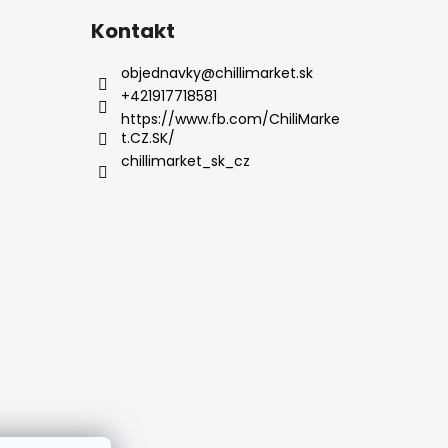
Kontakt
objednavky
@
chillimarket.sk
+421917718581
https://www.fb.com/ChiliMarke
t.CZ.SK/
chillimarket_sk_cz