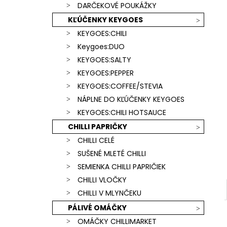
SCORPION & CAROLINA REAPER)
DARČEKOVÉ POUKÁŽKY
€15,90
KĽÚČENKY KEYGOES
KEYGOES:CHILI
Keygoes:DUO
KEYGOES:SALTY
KEYGOES:PEPPER
KEYGOES:COFFEE/STEVIA
NÁPLNE DO KĽÚČENKY KEYGOES
KEYGOES:CHILI HOTSAUCE
CHILLI PAPRIČKY
CHILLI CELÉ
SUŠENÉ MLETÉ CHILLI
SEMIENKA CHILLI PAPRIČIEK
CHILLI VLOČKY
CHILLI V MLYNČEKU
PÁLIVÉ OMÁČKY
OMÁČKY CHILLIMARKET