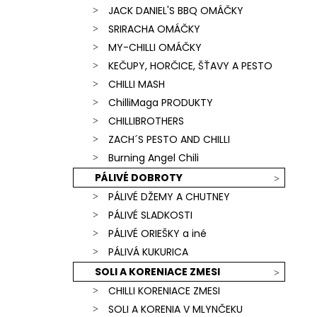
JACK DANIEL'S BBQ OMÁČKY
SRIRACHA OMÁČKY
MY-CHILLI OMÁČKY
KEČUPY, HORČICE, ŠŤAVY A PESTO
CHILLI MASH
ChilliMaga PRODUKTY
CHILLIBROTHERS
ZACH´S PESTO AND CHILLI
Burning Angel Chili
PÁLIVÉ DOBROTY
PÁLIVÉ DŽEMY A CHUTNEY
PÁLIVÉ SLADKOSTI
PÁLIVÉ ORIEŠKY a iné
PÁLIVÁ KUKURICA
SOLI A KORENIACE ZMESI
CHILLI KORENIACE ZMESI
SOLI A KORENIA V MLYNČEKU