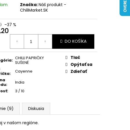
adom
Značka:
Náš produkt -
ChiliMarket.SK
0
–37 %
,20
otková
DO KOŠÍKA
:
Tlač
CHILLI PAPRIČKY
gória
:
SUŠENÉ
Opýtať sa
i
Cayenne
Zdieľať
ička
:
ina
India
odu
:
vosť
:
3 / 10
nie (9)
Diskusia
aj v našom regióne.