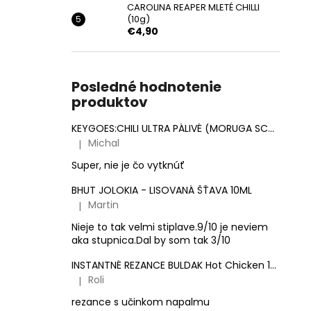
CAROLINA REAPER MLETÉ CHILLI
(10g)
€4,90
Posledné hodnotenie
produktov
KEYGOES:CHILI ULTRA PÁLIVÉ (MORUGA SCORPION & CAROLINA REAPER)
Michal
|
Hodnotenie produktu je 5 z 5 hviezdičiek.
Super, nie je čo vytknúť
BHUT JOLOKIA - LISOVANÁ ŠŤAVA 10ML
Martin
|
Hodnotenie produktu je 3 z 5 hviezdičiek.
Nieje to tak velmi stiplave.9/10 je neviem
aka stupnica.Dal by som tak 3/10
INSTANTNÉ REZANCE BULDAK Hot Chicken 140g
Roli
|
Hodnotenie produktu je 5 z 5 hviezdičiek.
rezance s učinkom napalmu