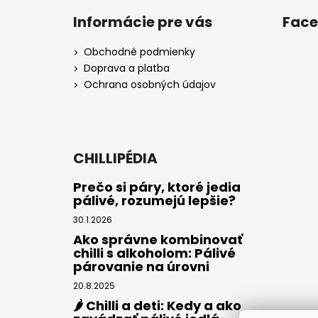
Informácie pre vás
Fac
Obchodné podmienky
Doprava a platba
Ochrana osobných údajov
CHILLIPÉDIA
Prečo si páry, ktoré jedia
pálivé, rozumejú lepšie?
30.1.2026
Ako správne kombinovať
chilli s alkoholom: Pálivé
párovanie na úrovni
20.8.2025
🌶️ Chilli a deti: Kedy a ako