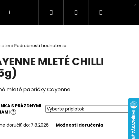
Hľadať
Prihlásenie
Nákupný
Hodnotenie obchodu
košík
erné
notení
Podrobnosti hodnotenia
tenie
YENNE MLETÉ CHILLI
ktu
5g)
ičiek.
né mleté papričky Cayenne.
ENKA S PRÁZDNYMI
ŇAMI
?
e doručiť do:
7.8.2026
Možnosti doručenia
LI MA HUBA"