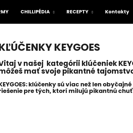
IRMY
CHILLIPÉDIA
RECEPTY
Kontakty
Čo potrebujete nájsť?
KĽÚČENKY KEYGOES
HĽADAŤ
Vitaj v našej kategórii klúčeniek KE
môžeš mať svoje pikantné tajomstvo
Odporúčame
KEYGOES: klúčenky sú viac než len obyčajné 
riešenie pre tých, ktorí milujú pikantnú chu
BEST OF BOX
PÁRTY PACK "PÁ