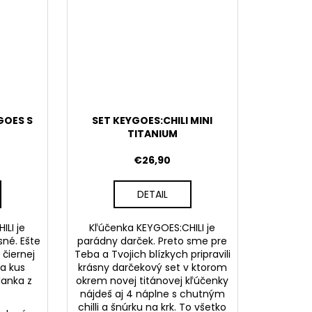
GOES S
SET KEYGOES:CHILI MINI
TITANIUM
€26,90
DETAIL
ILI je
Kľúčenka KEYGOES:CHILI je
sné. Ešte
parádny darček. Preto sme pre
 čiernej
Teba a Tvojich blízkych pripravili
 a kus
krásny darčekový set v ktorom
lanka z
okrem novej titánovej kľúčenky
nájdeš aj 4 náplne s chutným
chilli a šnúrku na krk. To všetko