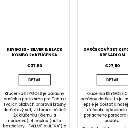
KEYGOES - SILVER & BLACK
DARČEKOVÝ SET KEY
KOMBO 2x KĽÚČENKA
KRESADLOM
€37,90
€27,90
DETAIL
DETAIL
Kľúčenka KEYGOES je parádny
Kľúčenka KEYGOES:CH
darček a preto sme pre Teba a
parádny darček, to je ja
Tvojich blízkych pripravili krásny
lepšie je dostať k našej
darčekový set, v ktorom nájdeš
kľúčenke aj kresadlo
2x kľúčenku (čiernu a
poriadneho paracord 
nerezovú), 4 náplne (naše
padáku.
bestsellery - "VELMI" a ULTRA") a