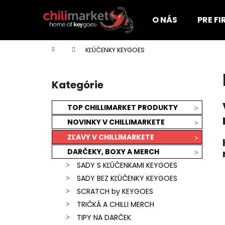
K
Prejsť
na
o
O NÁS
PRE F
obsah
Späť
Späť
š
do
do
í
Domov
KĽÚČENKY KEYGOES
k
obchodu
obchodu
B
o
Kategórie
Preskočiť
č
kategórie
n
TOP CHILLIMARKET PRODUKTY
ý
NOVINKY V CHILLIMARKETE
p
ZĽAVY V CHILLIMARKETE
a
DARČEKY, BOXY A MERCH
n
SADY S KĽÚČENKAMI KEYGOES
e
SADY BEZ KĽÚČENKY KEYGOES
l
SCRATCH by KEYGOES
TRIČKÁ A CHILLI MERCH
KEYGOES:CHILI ULTRA PÁLIVÉ (MORUGA
TIPY NA DARČEK