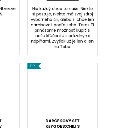
I verzie
Nie každý chce to naše. Niekto
S.
si pestuje, niekto má svoj zdroj
výborného čili, alebo si chce len
namixovať podľa seba. Teraz Ti
prinášame možnosť kúpiť si
našu kľúčenku s prázdnymi
náplňami
. Zvyšok už je len a len
na Tebe!
TIP
T
DARČEKOVÝ SET
V
KEYGOES:CHILI S