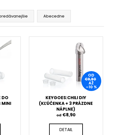
predávanejšie
Abecedne
OD
€9,90
AŽ
–10 %
E DO
KEYGOES:CHILI DIY
 MINI
(KĽÚČENKA + 3 PRÁZDNE
NÁPLNE)
€8,90
od
DETAIL