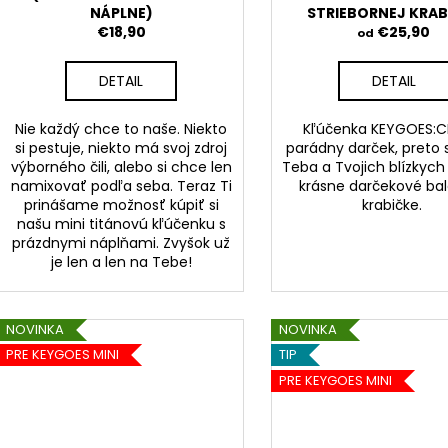
NÁPLNE)
STRIEBORNEJ KRAB
€18,90
€25,90
od
DETAIL
DETAIL
Nie každý chce to naše. Niekto
Kľúčenka KEYGOES:CH
si pestuje, niekto má svoj zdroj
parádny darček, preto
výborného čili, alebo si chce len
Teba a Tvojich blízkych p
namixovať podľa seba. Teraz Ti
krásne darčekové bal
prinášame možnosť kúpiť si
krabičke.
našu mini titánovú kľúčenku s
prázdnymi náplňami.
Zvyšok už
je len a len na Tebe!
NOVINKA
NOVINKA
PRE KEYGOES MINI
TIP
PRE KEYGOES MINI