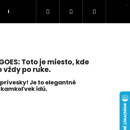
Hľadať
Prihlásenie
Nákupný
Hodnotenie obchodu
košík
YGOES: Toto je miesto, kde
 vždy po ruke.
prívesky! Je to elegantné
ť kamkoľvek idú.
LI MA HUBA"