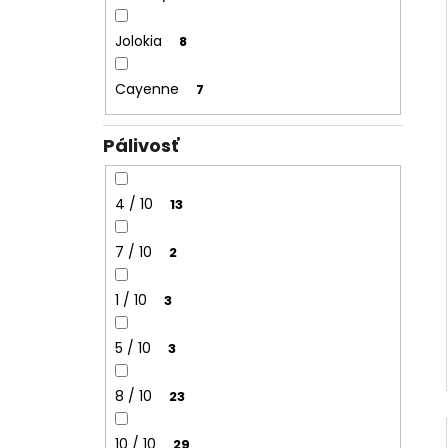
Jolokia
8
Cayenne
7
Pálivosť
4 / 10
13
7 / 10
2
1 / 10
3
5 / 10
3
8 / 10
23
10 / 10
29