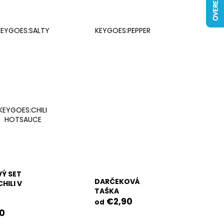
KEYGOES:SALTY
KEYGOES:PEPPER
KEYGOES:CHILI
HOTSAUCE
Ý SET
DARČEKOVÁ
HILI V
TAŠKA
€2,90
od
0