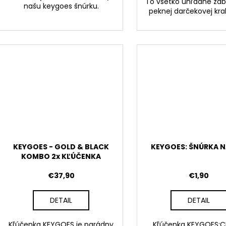
To všetko úhľadne zab
našu keygoes šnúrku.
peknej darčekovej kr
KEYGOES - GOLD & BLACK
KEYGOES: ŠNÚRKA N
KOMBO 2x KĽÚČENKA
€37,90
€1,90
DETAIL
DETAIL
Kľúčenka KEYGOES je parádny
Kľúčenka KEYGOES:CH