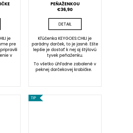
IČKE
PEŇAŽENKOU
€36,90
DETAIL
ILI je
Kľúčenka KEYGOES:CHILI je
 sme pre
parádny darček, to je jasné. Ešte
ripravili
lepšie je dostať k nej aj štýlovú
enie v
tyvek peňaženku.
To všetko úhľadne zabalené v
peknej darčekovej krabičke.
TIP