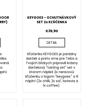
DOOR
KEYGOES - OCHUTNÁVKOVÝ
RRY)
SET 2x KĽÚČENKA
€35,90
DETAIL
ho
Kľúčenka KEYGOES je parádny
šika
darček a preto sme pre Teba a
ovaná
Tvojich blízkych pripravili krásny
ka
darčekový "tasting set" set v
plní.
ktorom nájdeš 2x nerezovú
kľúčenku s logom "keygoes:" a 6
náplní (2x chilli, 2x soľ, 1xstevia a
1x coffee).