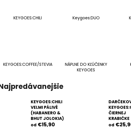
€39
€9,90
Pôvodne:
€48
KEYGOES:CHILI
Keygoes:DUO
KEYGOES:COFFEE/STEVIA
NÁPLNE DO KĽÚČENKY
KEYGOES
Najpredávanejšie
KEYGOES:CHILI
DARČEKOV
VELMI PÁLIVÉ
KEYGOES:C
(HABANERO &
ČIERNEJ
BHUT JOLOKIA)
KRABIČKE
€15,90
€25,9
od
od