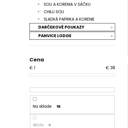
SOLI A KORENIA V SÁČKU
CHILLI SOLI
SLADKÁ PAPRIKA A KORENIE
DARČEKOVÉ POUKAZY
PANVICE LODGE
Cena
€
1
€
38
Na sklade
16
Akcia
0