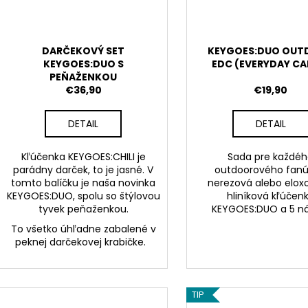
DARČEKOVÝ SET
KEYGOES:DUO OUT
KEYGOES:DUO S
EDC (EVERYDAY CA
PEŇAŽENKOU
€36,90
€19,90
DETAIL
DETAIL
Kľúčenka KEYGOES:CHILI je
Sada pre každé
parádny darček, to je jasné. V
outdoorového fanú
tomto balíčku je naša novinka
nerezová alebo elox
KEYGOES:DUO, spolu so štýlovou
hliníková kľúčen
tyvek peňaženkou.
KEYGOES:DUO
a 5 ná
To všetko úhľadne zabalené v
peknej darčekovej krabičke.
TIP