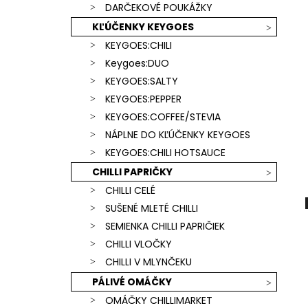
SCORPION & CAROLINA REAPER)
DARČEKOVÉ POUKÁŽKY
€15,90
KĽÚČENKY KEYGOES
KEYGOES:CHILI
Keygoes:DUO
KEYGOES:SALTY
KEYGOES:PEPPER
KEYGOES:COFFEE/STEVIA
NÁPLNE DO KĽÚČENKY KEYGOES
KEYGOES:CHILI HOTSAUCE
CHILLI PAPRIČKY
CHILLI CELÉ
SUŠENÉ MLETÉ CHILLI
SEMIENKA CHILLI PAPRIČIEK
CHILLI VLOČKY
CHILLI V MLYNČEKU
PÁLIVÉ OMÁČKY
OMÁČKY CHILLIMARKET