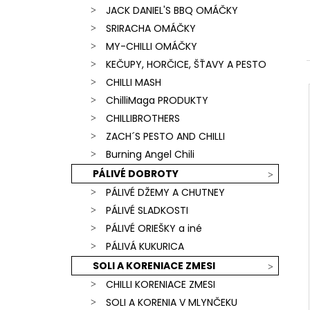
JACK DANIEL'S BBQ OMÁČKY
SRIRACHA OMÁČKY
MY-CHILLI OMÁČKY
KEČUPY, HORČICE, ŠŤAVY A PESTO
CHILLI MASH
ChilliMaga PRODUKTY
CHILLIBROTHERS
ZACH´S PESTO AND CHILLI
Burning Angel Chili
PÁLIVÉ DOBROTY
PÁLIVÉ DŽEMY A CHUTNEY
PÁLIVÉ SLADKOSTI
PÁLIVÉ ORIEŠKY a iné
PÁLIVÁ KUKURICA
SOLI A KORENIACE ZMESI
CHILLI KORENIACE ZMESI
SOLI A KORENIA V MLYNČEKU