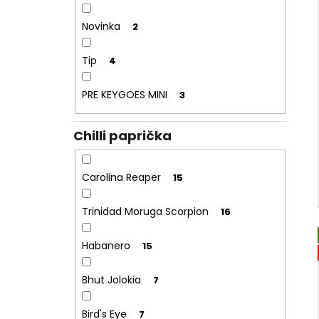
Novinka
2
Tip
4
PRE KEYGOES MINI
3
Chilli paprička
Carolina Reaper
15
Trinidad Moruga Scorpion
16
Habanero
15
Bhut Jolokia
7
Bird's Eye
7