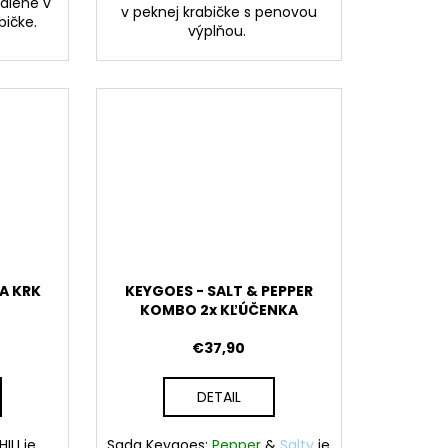
alené v
v peknej krabičke s penovou
abičke.
výplňou.
A KRK
KEYGOES - SALT & PEPPER
KOMBO 2x KĽÚČENKA
€37,90
DETAIL
ILI je
Sada
Keygoes:
Pepper
&
Salty
je