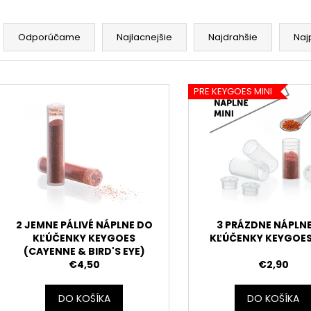
R
a
Odporúčame
Najlacnejšie
Najdrahšie
Naj
d
e
V
n
PRE KEYGOES MINI
ý
i
p
e
i
p
s
r
p
o
r
d
o
u
d
2 JEMNE PÁLIVÉ NÁPLNE DO
3 PRÁZDNE NÁPLN
k
KĽÚČENKY KEYGOES
KĽÚČENKY KEYGOES
u
(CAYENNE & BIRD'S EYE)
t
k
€4,50
€2,90
o
t
v
o
DO KOŠÍKA
DO KOŠÍKA