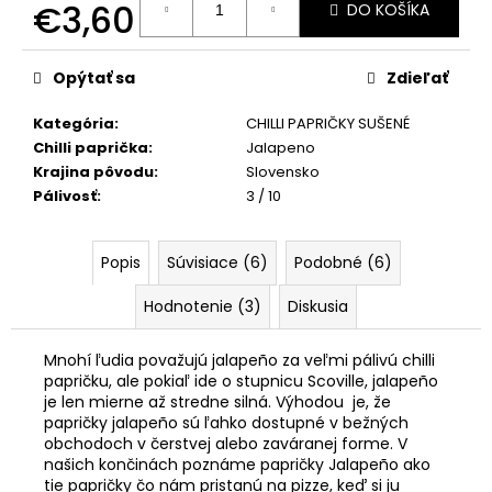
č
€3,60
DO KOŠÍKA
a
Jednotková
m
cena:
e
Opýtať sa
Zdieľať
Kategória
:
CHILLI PAPRIČKY SUŠENÉ
PÁRTY
Chilli paprička
:
Jalapeno
PACK
Krajina pôvodu
:
Slovensko
"PÁLI
MA
Pálivosť
:
3 / 10
HUBA"
€9,90
Popis
Súvisiace (6)
Podobné (6)
Hodnotenie (3)
Diskusia
Mnohí ľudia považujú jalapeño za veľmi pálivú chilli
papričku, ale pokiaľ ide o stupnicu Scoville, jalapeño
je len mierne až stredne silná. Výhodou je, že
papričky jalapeño sú ľahko dostupné v bežných
obchodoch v čerstvej alebo zaváranej forme. V
našich končinách poznáme papričky Jalapeño ako
tie papričky čo nám pristanú na pizze, keď si ju