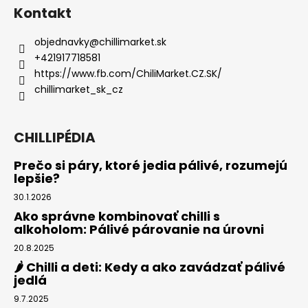
Kontakt
objednavky
@
chillimarket.sk
+421917718581
https://www.fb.com/ChiliMarket.CZ.SK/
chillimarket_sk_cz
CHILLIPÉDIA
Prečo si páry, ktoré jedia pálivé, rozumejú
lepšie?
30.1.2026
Ako správne kombinovať chilli s
alkoholom: Pálivé párovanie na úrovni
20.8.2025
🌶️ Chilli a deti: Kedy a ako zavádzať pálivé
jedlá
9.7.2025