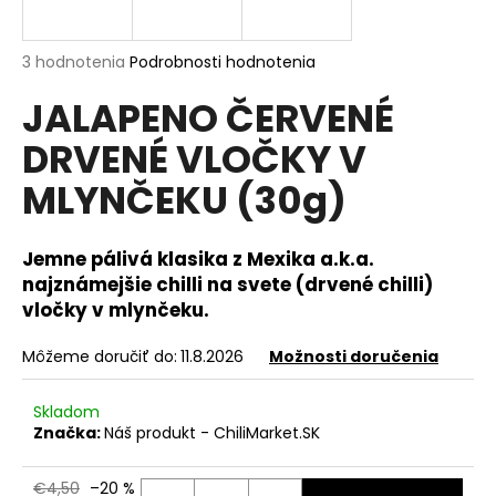
á
j
Priemerné
3 hodnotenia
Podrobnosti hodnotenia
s
hodnotenie
JALAPENO ČERVENÉ
produktu
ť
je
?
DRVENÉ VLOČKY V
4,7
z
MLYNČEKU (30g)
5
hviezdičiek.
Jemne pálivá klasika z Mexika a.k.a.
HĽADAŤ
najznámejšie chilli na svete
(drvené chilli)
vločky v mlynčeku.
O
Môžeme doručiť do:
11.8.2026
Možnosti doručenia
d
p
Skladom
o
Značka:
Náš produkt - ChiliMarket.SK
r
ú
€4,50
–20 %