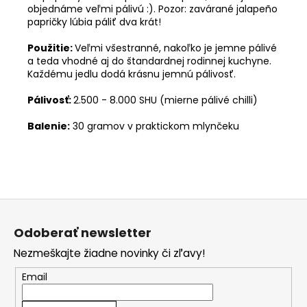
objednáme veľmi pálivú :). Pozor: zavárané jalapeño
papričky lúbia páliť dva krát!
Použitie:
Veľmi všestranné, nakoľko je jemne pálivé
a teda vhodné aj do štandardnej rodinnej kuchyne.
Každému jedlu dodá krásnu jemnú pálivosť.
Pálivosť:
2.500 - 8.000 SHU (mierne pálivé chilli)
Balenie:
30 gramov v praktickom mlynčeku
Z
á
Odoberať newsletter
p
Nezmeškajte žiadne novinky či zľavy!
ä
t
Email
i