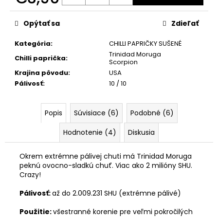
č
Jednotková
a
cena:
m
Opýtať sa
Zdieľať
e
Kategória
:
CHILLI PAPRIČKY SUŠENÉ
Trinidad Moruga
Chilli paprička
:
ŽIARUVZDORNÉ
Scorpion
OCHRANNÉ
Krajina pôvodu
:
USA
KUCHYNSKÉ
Pálivosť
:
10 / 10
RUKAVICE
NA
GRILOVANIE
Popis
Súvisiace (6)
Podobné (6)
€8
Hodnotenie (4)
Diskusia
Okrem extrémne pálivej chuti má Trinidad Moruga
peknú ovocno-sladkú chuť. Viac ako 2 milióny SHU.
Crazy!
Pálivosť:
až do 2.009.231 SHU (extrémne pálivé)
Použitie:
všestranné korenie pre veľmi pokročilých