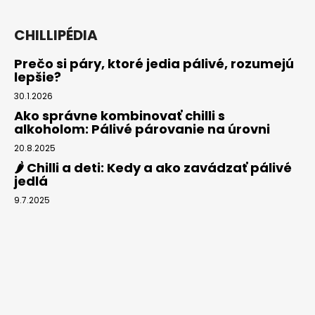
CHILLIPÉDIA
Prečo si páry, ktoré jedia pálivé, rozumejú
lepšie?
30.1.2026
Ako správne kombinovať chilli s
alkoholom: Pálivé párovanie na úrovni
20.8.2025
🌶️ Chilli a deti: Kedy a ako zavádzať pálivé
jedlá
9.7.2025