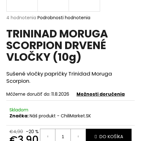
á
j
Priemerné
4 hodnotenia
Podrobnosti hodnotenia
s
hodnotenie
TRININAD MORUGA
produktu
ť
je
?
SCORPION DRVENÉ
4,8
z
VLOČKY (10g)
5
hviezdičiek.
Sušené vločky papričky Trinidad Moruga
HĽADAŤ
Scorpion.
Môžeme doručiť do:
11.8.2026
Možnosti doručenia
O
d
Skladom
p
Značka:
Náš produkt - ChiliMarket.SK
o
r
€4,90
–20 %
ú
€3,90
DO KOŠÍKA