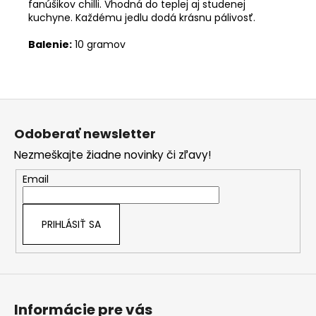
fanúšikov chilli. Vhodná do teplej aj studenej
kuchyne. Každému jedlu dodá krásnu pálivosť.
Balenie:
10 gramov
Z
á
Odoberať newsletter
p
Nezmeškajte žiadne novinky či zľavy!
ä
t
Email
i
e
PRIHLÁSIŤ SA
Informácie pre vás