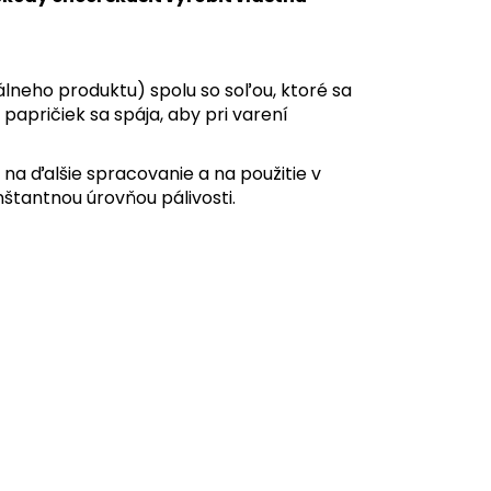
álneho produktu) spolu so soľou, ktoré sa
apričiek sa spája, aby pri varení
na ďalšie spracovanie a na použitie v
štantnou úrovňou pálivosti.