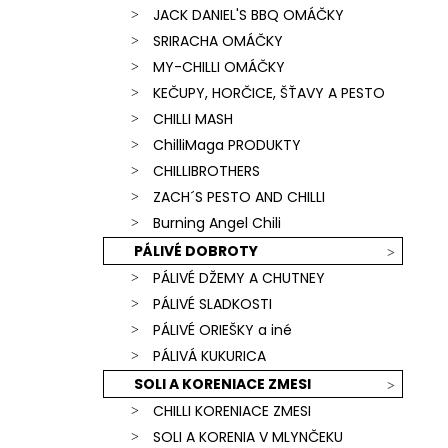
JACK DANIEL'S BBQ OMÁČKY
SRIRACHA OMÁČKY
MY-CHILLI OMÁČKY
KEČUPY, HORČICE, ŠŤAVY A PESTO
CHILLI MASH
ChilliMaga PRODUKTY
CHILLIBROTHERS
ZACH´S PESTO AND CHILLI
Burning Angel Chili
PÁLIVÉ DOBROTY
PÁLIVÉ DŽEMY A CHUTNEY
PÁLIVÉ SLADKOSTI
PÁLIVÉ ORIEŠKY a iné
PÁLIVÁ KUKURICA
SOLI A KORENIACE ZMESI
CHILLI KORENIACE ZMESI
SOLI A KORENIA V MLYNČEKU