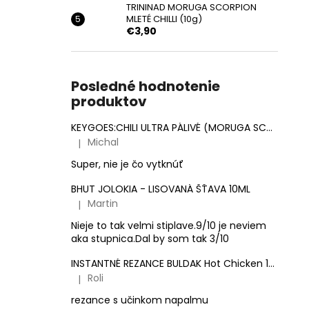
TRININAD MORUGA SCORPION
MLETÉ CHILLI (10g)
€3,90
Posledné hodnotenie
produktov
KEYGOES:CHILI ULTRA PÁLIVÉ (MORUGA SCORPION & CAROLINA REAPER)
Michal
|
Hodnotenie produktu je 5 z 5 hviezdičiek.
Super, nie je čo vytknúť
BHUT JOLOKIA - LISOVANÁ ŠŤAVA 10ML
Martin
|
Hodnotenie produktu je 3 z 5 hviezdičiek.
Nieje to tak velmi stiplave.9/10 je neviem
aka stupnica.Dal by som tak 3/10
INSTANTNÉ REZANCE BULDAK Hot Chicken 140g
Roli
|
Hodnotenie produktu je 5 z 5 hviezdičiek.
rezance s učinkom napalmu