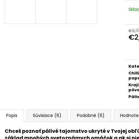
€39
€9,90
Pôvodne:
€48
Skl
€3,7
€2
Jedn
cena
Kate
Chill
papr
Kraj
pôv
Páli
Popis
Súvisiace (6)
Podobné (6)
Hodnote
Chceš poznať pálivé tajomstvo ukryté v Tvojej obľú
základ mnohých svetoznámych omáčok a ak si niek