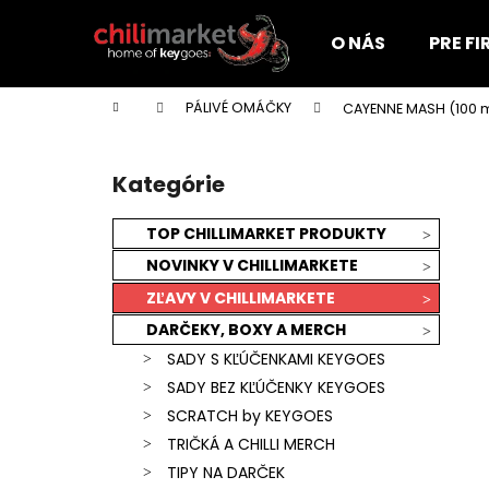
K
Prejsť
na
o
O NÁS
PRE F
obsah
Späť
Späť
š
do
do
í
Domov
PÁLIVÉ OMÁČKY
CAYENNE MASH (100 m
k
obchodu
obchodu
B
o
Kategórie
Preskočiť
č
kategórie
n
TOP CHILLIMARKET PRODUKTY
ý
NOVINKY V CHILLIMARKETE
p
ZĽAVY V CHILLIMARKETE
a
DARČEKY, BOXY A MERCH
n
SADY S KĽÚČENKAMI KEYGOES
e
SADY BEZ KĽÚČENKY KEYGOES
l
SCRATCH by KEYGOES
TRIČKÁ A CHILLI MERCH
KEYGOES:CHILI ULTRA PÁLIVÉ (MORUGA
TIPY NA DARČEK