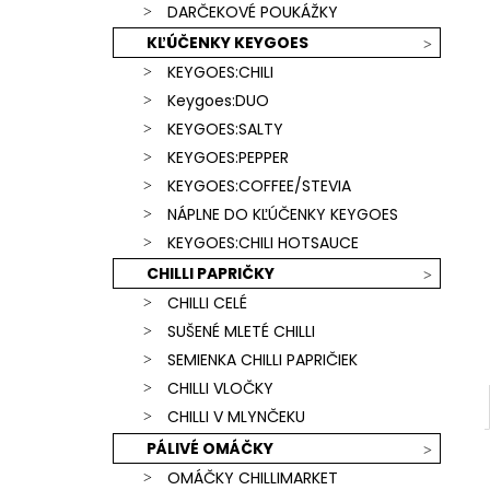
SCORPION & CAROLINA REAPER)
DARČEKOVÉ POUKÁŽKY
€15,90
KĽÚČENKY KEYGOES
KEYGOES:CHILI
Keygoes:DUO
KEYGOES:SALTY
KEYGOES:PEPPER
KEYGOES:COFFEE/STEVIA
NÁPLNE DO KĽÚČENKY KEYGOES
KEYGOES:CHILI HOTSAUCE
CHILLI PAPRIČKY
CHILLI CELÉ
SUŠENÉ MLETÉ CHILLI
SEMIENKA CHILLI PAPRIČIEK
CHILLI VLOČKY
CHILLI V MLYNČEKU
PÁLIVÉ OMÁČKY
OMÁČKY CHILLIMARKET