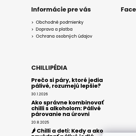
Informácie pre vás
Fac
Obchodné podmienky
Doprava a platba
Ochrana osobných údajov
CHILLIPÉDIA
Prečo si páry, ktoré jedia
pálivé, rozumejú lepšie?
30.1.2026
Ako správne kombinovať
chilli s alkoholom: Pálivé
párovanie na úrovni
20.8.2025
🌶️ Chilli a deti: Kedy a ako