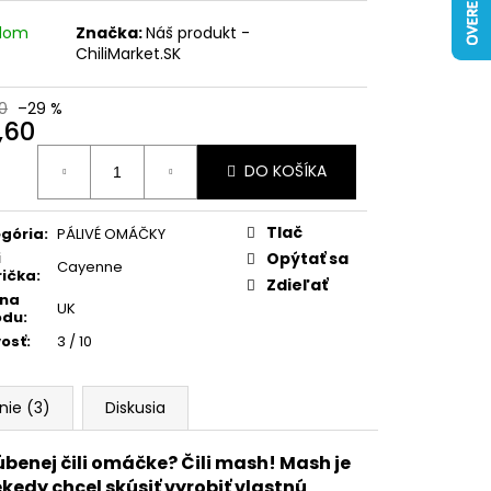
adom
Značka:
Náš produkt -
ChiliMarket.SK
0
–29 %
,60
otková
DO KOŠÍKA
:
Tlač
gória
:
PÁLIVÉ OMÁČKY
i
Opýtať sa
Cayenne
ička
:
Zdieľať
ina
UK
odu
:
vosť
:
3 / 10
nie (3)
Diskusia
benej čili omáčke? Čili mash! Mash je
edy chcel skúsiť vyrobiť vlastnú