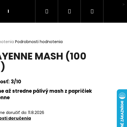
Hľadať
Prihlásenie
Nákupný
Hodnotenie obchodu
košík
erné
notenia
Podrobnosti hodnotenia
tenie
YENNE MASH (100
ktu
)
ičiek.
osť: 3/10
e až stredne pálivý mash z papričiek
enne
e doručiť do:
11.8.2026
sti doručenia
LI MA HUBA"