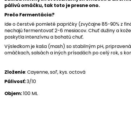
pálivú omáčku, tak toto je presne ono.
Prečo Fermentácia?
Ide o čerstvé pomleté papričky (zvyčajne 85-90% z fin
nechajú fermentovať 2-6 mesiacov. Chuť dužiny a kože p
poskytla intenzívnu a bohatú chuť.
Výsledkom je kaša (mash) so stabilným pH, pripravená 
omáčkach, salsách a iných prísadách po celý rok, s kon
Zloženie
: Cayenne, soľ, kys. octová
Pálivosť:
3/10
Objem:
100 ML