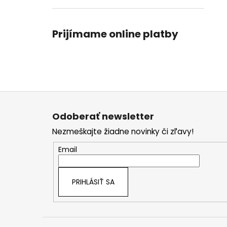
Prijímame online platby
Z
á
Odoberať newsletter
p
Nezmeškajte žiadne novinky či zľavy!
ä
t
Email
i
e
PRIHLÁSIŤ SA