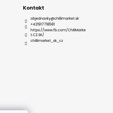
Kontakt
objednavky
@
chillimarket.sk
+421917718581
https://www.fb.com/ChiliMarke
t.CZ.SK/
chillimarket_sk_cz