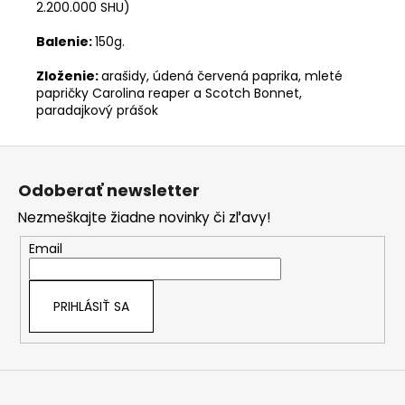
2.200.000 SHU)
Balenie:
150g.
Zloženie:
arašidy, údená červená paprika, mleté
papričky Carolina reaper a Scotch Bonnet,
paradajkový prášok
Z
á
Odoberať newsletter
p
Nezmeškajte žiadne novinky či zľavy!
ä
t
Email
i
e
PRIHLÁSIŤ SA