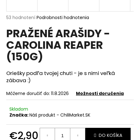
á
j
Priemerné
53 hodnotení
Podrobnosti hodnotenia
s
hodnotenie
PRAŽENÉ ARAŠIDY -
produktu
ť
je
?
CAROLINA REAPER
4,6
z
(150G)
5
hviezdičiek.
Oriešky podľa tvojej chuti - je s nimi veľká
HĽADAŤ
zábava :)
Môžeme doručiť do:
11.8.2026
Možnosti doručenia
O
d
Skladom
p
Značka:
Náš produkt - ChiliMarket.SK
o
r
€2,90
ú
DO KOŠÍKA