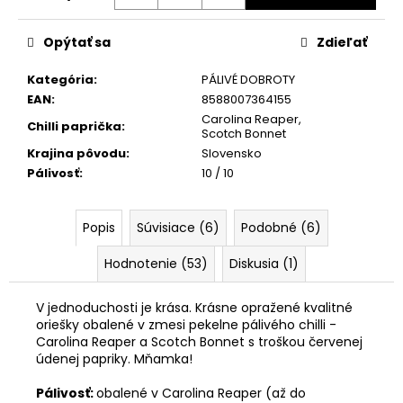
č
Jednotková
a
cena:
m
Opýtať sa
Zdieľať
e
Kategória
:
PÁLIVÉ DOBROTY
EAN
:
8588007364155
KEYGOES:CHILI
Carolina Reaper
,
Chilli paprička
:
ULTRA
Scotch Bonnet
PÁLIVÉ
Krajina pôvodu
:
Slovensko
(MORUGA
Pálivosť
:
10 / 10
SCORPION
&
CAROLINA
REAPER)
Popis
Súvisiace (6)
Podobné (6)
€15,90
Hodnotenie (53)
Diskusia (1)
V jednoduchosti je krása. Krásne opražené kvalitné
oriešky obalené v zmesi pekelne pálivého chilli -
Carolina Reaper a Scotch Bonnet s troškou červenej
údenej papriky. Mňamka!
Pálivosť:
obalené v Carolina Reaper (až do