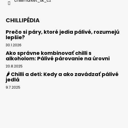
chillimarket_sk_cz
CHILLIPÉDIA
Prečo si páry, ktoré jedia pálivé, rozumejú
lepšie?
30.1.2026
Ako správne kombinovať chilli s
alkoholom: Pálivé párovanie na úrovni
20.8.2025
🌶️ Chilli a deti: Kedy a ako zavádzať pálivé
jedlá
9.7.2025