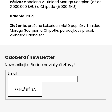
Pálivosť:
obalené v
Trinidad Moruga Scorpion (až do
2.000.000 SHU) a Chipotle (5.000 SHU
)
Balenie:
120g
Zloženie:
pražená kukurica, mleté papričky
Trinidad
Moruga Scorpion a Chipotle, paradajkový prášok,
vikingská údená soľ.
Z
á
Odoberať newsletter
p
Nezmeškajte žiadne novinky či zľavy!
ä
t
Email
i
e
PRIHLÁSIŤ SA