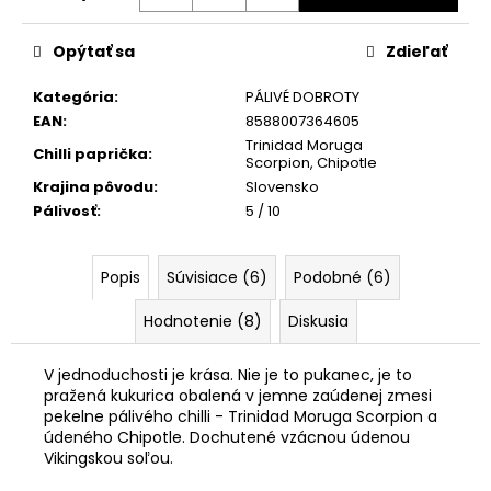
č
Jednotková
a
cena:
m
Opýtať sa
Zdieľať
e
Kategória
:
PÁLIVÉ DOBROTY
EAN
:
8588007364605
KEYGOES:CHILI
Trinidad Moruga
Chilli paprička
:
ULTRA
Scorpion
,
Chipotle
PÁLIVÉ
Krajina pôvodu
:
Slovensko
(MORUGA
Pálivosť
:
5 / 10
SCORPION
&
CAROLINA
REAPER)
Popis
Súvisiace (6)
Podobné (6)
€15,90
Hodnotenie (8)
Diskusia
V jednoduchosti je krása. Nie je to pukanec, je to
pražená kukurica obalená
v jemne zaúdenej zmesi
pekelne pálivého chilli - Trinidad Moruga Scorpion a
údeného Chipotle. Dochutené vzácnou údenou
Vikingskou soľou.