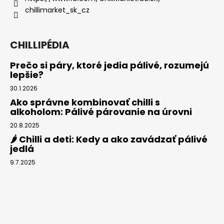
chillimarket_sk_cz
CHILLIPÉDIA
Prečo si páry, ktoré jedia pálivé, rozumejú
lepšie?
30.1.2026
Ako správne kombinovať chilli s
alkoholom: Pálivé párovanie na úrovni
20.8.2025
🌶️ Chilli a deti: Kedy a ako zavádzať pálivé
jedlá
9.7.2025