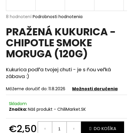
á
j
Priemerné
8 hodnotení
Podrobnosti hodnotenia
s
hodnotenie
PRAŽENÁ KUKURICA -
produktu
ť
je
?
CHIPOTLE SMOKE
5,0
z
MORUGA (120G)
5
hviezdičiek.
Kukurica podľa tvojej chuti - je s ňou veľká
HĽADAŤ
zábava :)
Môžeme doručiť do:
11.8.2026
Možnosti doručenia
O
d
Skladom
p
Značka:
Náš produkt - ChiliMarket.SK
o
r
€2,50
ú
DO KOŠÍKA