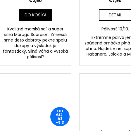
€2,50
€7,90
DO KOŠÍKA
DETAIL
Kvalitná morská soľ a super
Pálivosť 10/10.
silná Moruga Scorpion. Zmiešali
Extrémne pálivá j
sme tieto dobroty pekne spolu
zaúdená omáčka plná 
dokopy a výsledok je
ohňa. Nájdeš v nej su
fantastický. Silná vôňa a vysoká
Habanero, Jolokia a 
pálivosť!
OD
€12
AŽ
–8 %