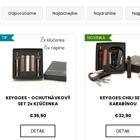
€39
€9,90
R
Pôvodne:
€48
a
Odporúčame
Najlacnejšie
Najdrahšie
Naj
d
e
V
n
TIP
NOVINKA
ý
i
p
e
i
p
s
r
p
o
r
d
o
u
d
KEYGOES - OCHUTNÁVKOVÝ
KEYGOES:CHILI SE
k
SET 2x KĽÚČENKA
KARABÍNOU
u
t
k
€35,90
€32,90
o
t
v
o
DETAIL
DETAIL
v