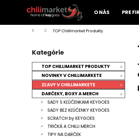
K
Prejsť
na
o
O NÁS
PRE F
obsah
Späť
Späť
š
do
do
í
Domov
TOP Chillimarket Produkty
k
obchodu
obchodu
B
o
Kategórie
Preskočiť
č
kategórie
n
TOP CHILLIMARKET PRODUKTY
ý
NOVINKY V CHILLIMARKETE
p
ZĽAVY V CHILLIMARKETE
a
DARČEKY, BOXY A MERCH
n
SADY S KĽÚČENKAMI KEYGOES
e
SADY BEZ KĽÚČENKY KEYGOES
l
SCRATCH by KEYGOES
TRIČKÁ A CHILLI MERCH
KEYGOES:CHILI ULTRA PÁLIVÉ (MORUGA
TIPY NA DARČEK