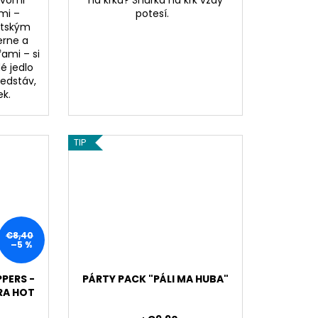
 dvomi
na krku? Šnúrka na krk vždy
mi –
potesí.
otským
erne a
ami – si
é jedlo
redstáv,
ek.
TIP
€8,40
–5 %
PERS -
PÁRTY PACK "PÁLI MA HUBA"
RA HOT