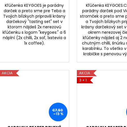
Kľúčenka KEYGOES je parádny
Kľúčenka KEYGOES:CH
darček a preto sme pre Teba a
parádny darček pod V
Tvojich blízkych pripravili krásny
stromček a preto sme 
darčekový "tasting set" set v
a Tvojich blízkych prip
ktorom nájdeš 2x nerezovú
krásny darčekový set 
kľúčenku s logom "keygoes:" a 6
okrem nerezovej či
náplní (2x chilli, 2x soľ, 1xstevia a
kľúčenky nájdeš aj 2 n
1x coffee).
chutným chilli, šnúrku 
karabínku. To všetko v
krabičke s penovou v
AKCIA
AKCIA
3 + 1
€7,50
–13 %