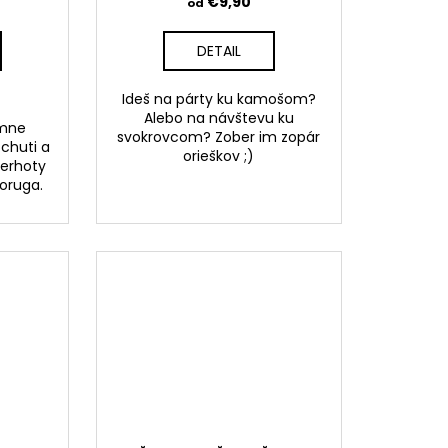
€9,90
od
DETAIL
Ideš na párty ku kamošom?
Alebo na návštevu ku
emne
svokrovcom? Zober im zopár
chuti a
orieškov ;)
perhoty
Moruga.