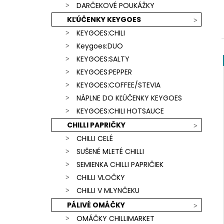
SCORPION & CAROLINA REAPER)
DARČEKOVÉ POUKÁŽKY
€15,90
KĽÚČENKY KEYGOES
KEYGOES:CHILI
Keygoes:DUO
KEYGOES:SALTY
KEYGOES:PEPPER
KEYGOES:COFFEE/STEVIA
NÁPLNE DO KĽÚČENKY KEYGOES
KEYGOES:CHILI HOTSAUCE
CHILLI PAPRIČKY
CHILLI CELÉ
SUŠENÉ MLETÉ CHILLI
SEMIENKA CHILLI PAPRIČIEK
CHILLI VLOČKY
CHILLI V MLYNČEKU
PÁLIVÉ OMÁČKY
OMÁČKY CHILLIMARKET