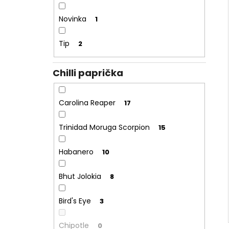
Novinka
1
Tip
2
Chilli paprička
Carolina Reaper
17
Trinidad Moruga Scorpion
15
Habanero
10
Bhut Jolokia
8
Bird's Eye
3
Chipotle
0