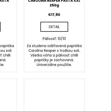
PASTA
CAROLINA REAPER PASTA XXL
250g
€17,90
DETAIL
Pálivosť: 10/10
paprička
Za studena odšťavená paprička
ou soli.
Carolina Reaper s troškou soli.
 chilli
Všetka vôňa a pálivosť chilli
aná.
papričky je zachovaná.
ie.
Univerzálne použitie.