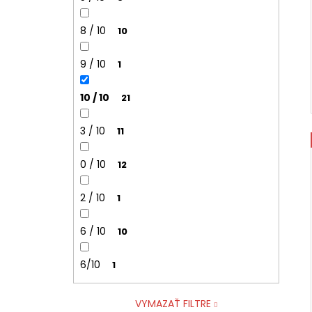
8 / 10
10
9 / 10
1
10 / 10
21
3 / 10
11
0 / 10
12
2 / 10
1
6 / 10
10
6/10
1
VYMAZAŤ FILTRE