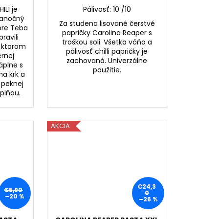
ILI je
Pálivosť: 10 /10
ianočný
Za studena lisované čerstvé
pre Teba
papričky Carolina Reaper s
ravili
troškou soli. Všetka vôňa a
v ktorom
pálivosť chilli papričky je
ernej
zachovaná. Univerzálne
áplne s
použitie.
na krk a
 peknej
ýplňou.
AKCIA
€24,3
€5,90
0
–20 %
–26 %