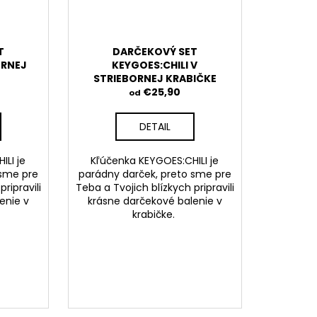
T
DARČEKOVÝ SET
ERNEJ
KEYGOES:CHILI V
STRIEBORNEJ KRABIČKE
€25,90
od
DETAIL
ILI je
Kľúčenka KEYGOES:CHILI je
 sme pre
parádny darček, preto sme pre
ripravili
Teba a Tvojich blízkych pripravili
enie v
krásne darčekové balenie v
.
krabičke.