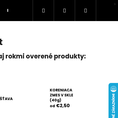
Hľadať
Prihlásenie
Nákupný
Hodnotenie obchodu
košík
t
aj rokmi overené produkty:
KORENIACA
ZMES V SKLE
 ŠŤAVA
(40g)
€2,50
od
LI MA HUBA"