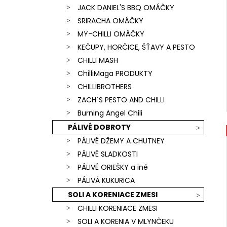
JACK DANIEL'S BBQ OMÁČKY
SRIRACHA OMÁČKY
MY-CHILLI OMÁČKY
KEČUPY, HORČICE, ŠŤAVY A PESTO
CHILLI MASH
ChilliMaga PRODUKTY
CHILLIBROTHERS
ZACH´S PESTO AND CHILLI
Burning Angel Chili
PÁLIVÉ DOBROTY
PÁLIVÉ DŽEMY A CHUTNEY
PÁLIVÉ SLADKOSTI
PÁLIVÉ ORIEŠKY a iné
PÁLIVÁ KUKURICA
SOLI A KORENIACE ZMESI
CHILLI KORENIACE ZMESI
SOLI A KORENIA V MLYNČEKU