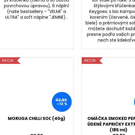
2x kľúčenku (čiernu a so zlatou
soľ stále po ruke. S
povrchovou úpravou), 6 náplní
štýlovými kľúčenka
(naše bestsellery - "VELMI" a
Keygoes:
s bio Kamp
ULTRA" a soft náplne "JEMNE) .
korením (červené, či
biele) a prémiovými soľ
môžete dochutiť každ
presne podľa vašich p
nech ste kdekoľv
AKCIA
AKCIA
€2,90
–13 %
MORUGA CHILLI SOĽ (40g)
OMÁČKA SMOKED PEP
ÚDENÉ PAPRIČKY EXT
(185 ml)