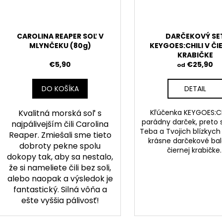
CAROLINA REAPER SOĽ V
DARČEKOVÝ SE
MLYNČEKU (80g)
KEYGOES:CHILI V ČI
KRABIČKE
€5,90
€25,90
od
DO KOŠÍKA
DETAIL
Kvalitná morská soľ s
Kľúčenka KEYGOES:CH
parádny darček, preto
najpálivejším čili Carolina
Teba a Tvojich blízkych p
Reaper. Zmiešali sme tieto
krásne darčekové bal
dobroty pekne spolu
čiernej krabičke
dokopy tak, aby sa nestalo,
že si nameliete čili bez soli,
alebo naopak a výsledok je
fantastický. Silná vôňa a
ešte vyššia pálivosť!