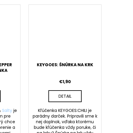
EPPER
KEYGOES: ŠNÚRKA NA KRK
NKA
€1,90
DETAIL
&
Salty
je
Kľúčenka KEYGOES:CHILI je
m pre
parádny darček. Pripravili sme k
rý chce
nej doplnok, vďaka ktorému
renie a
bude kľúčenka vždy poruke, či