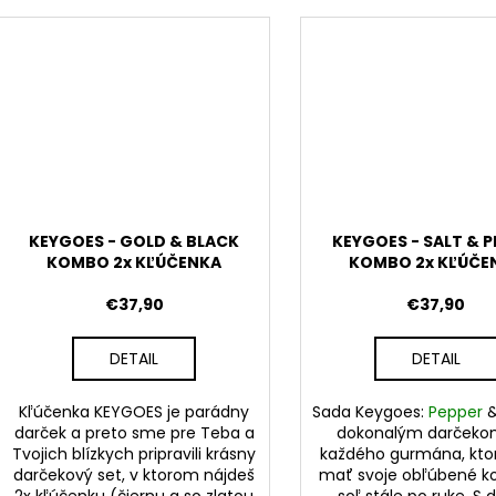
KEYGOES - GOLD & BLACK
KEYGOES - SALT & P
KOMBO 2x KĽÚČENKA
KOMBO 2x KĽÚČE
€37,90
€37,90
DETAIL
DETAIL
Kľúčenka KEYGOES je parádny
Sada
Keygoes:
Pepper
darček a preto sme pre Teba a
dokonalým darčeko
Tvojich blízkych pripravili krásny
každého gurmána, kto
darčekový set, v ktorom nájdeš
mať svoje obľúbené ko