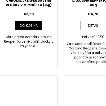
CAROLINA REAPER DRVENÉ
CAROLINA REAPER 
VLOČKY V MLYNČEKU (15g)
40g
€6,50
€4,70
DO KOŠÍKA
DETAIL
Ultra pálivá odroda Carolina
Pálivosť: 10/10
Reaper (drvené chilli) vločky v
Za studena odšťavená 
mlynčeku.
Carolina Reaper s trošk
Všetka vôňa a pálivosť
papričky je zachov
Univerzálne použit