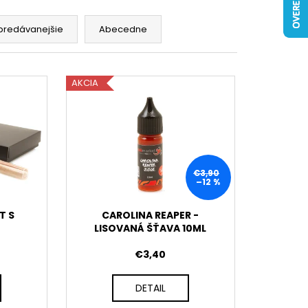
predávanejšie
Abecedne
AKCIA
€3,90
–12 %
T S
CAROLINA REAPER -
LISOVANÁ ŠŤAVA 10ML
€3,40
DETAIL