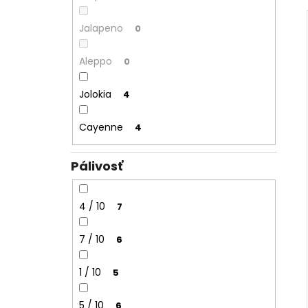
Jalapeno
0
Aleppo
0
Jolokia
4
Cayenne
4
Pálivosť
4 / 10
7
7 / 10
6
1 / 10
5
5 / 10
6