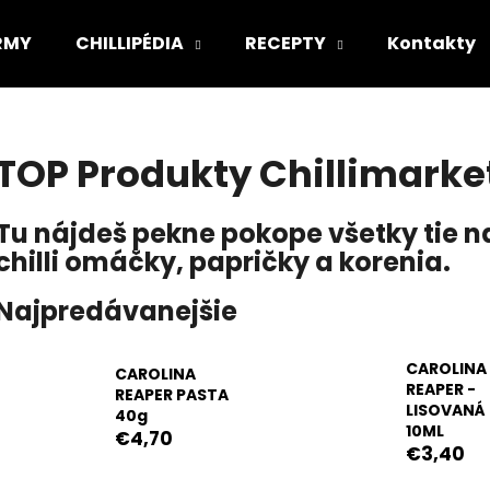
IRMY
CHILLIPÉDIA
RECEPTY
Kontakty
Čo potrebujete nájsť?
TOP Produkty Chillimarke
HĽADAŤ
Tu nájdeš pekne pokope všetky tie n
chilli omáčky, papričky a korenia.
Odporúčame
Najpredávanejšie
CAROLINA
CAROLINA
REAPER -
REAPER PASTA
LISOVANÁ
40g
10ML
€4,70
€3,40
BEST OF BOX
PÁRTY PACK "PÁ