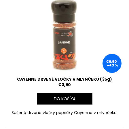
€6,90
–43 %
CAYENNE DRVENÉ VLOČKY V MLYNČEKU (35g)
€3,90
DO KOŠÍKA
Sušené drvené vločky papričky Cayenne
v mlynčeku.