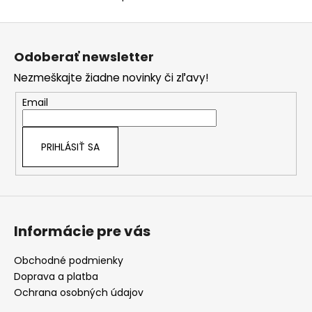
O
v
Z
l
á
á
Odoberať newsletter
d
p
a
Nezmeškajte žiadne novinky či zľavy!
ä
c
t
Email
i
i
e
e
p
PRIHLÁSIŤ SA
r
v
k
y
v
Informácie pre vás
ý
p
i
Obchodné podmienky
s
Doprava a platba
u
Ochrana osobných údajov