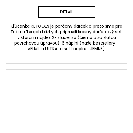
DETAIL
Kľúčenka KEYGOES je parádny darček a preto sme pre
Teba a Tvojich blízkych pripravili krásny darčekový set,
v ktorom nájdeš 2x kľúčenku (čiernu a so zlatou
povrchovou úpravou), 6 náplní (naše bestsellery -
"VELMI" a ULTRA" a soft náplne "JEMNE) .