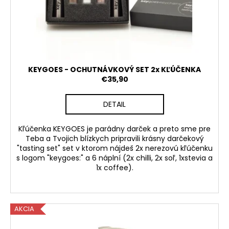
o
d
u
k
t
o
KEYGOES - OCHUTNÁVKOVÝ SET 2x KĽÚČENKA
v
€35,90
DETAIL
Kľúčenka KEYGOES je parádny darček a preto sme pre
Teba a Tvojich blízkych pripravili krásny darčekový
"tasting set" set v ktorom nájdeš 2x nerezovú kľúčenku
s logom "keygoes:" a 6 náplní (2x chilli, 2x soľ, 1xstevia a
1x coffee).
AKCIA