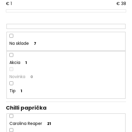
€
1
€
38
d
á
u
j
k
s
t
ť
o
?
v
Na sklade
7
Akcia
1
HĽADAŤ
Novinka
0
Tip
1
O
d
p
Chilli paprička
o
r
Carolina Reaper
21
ú