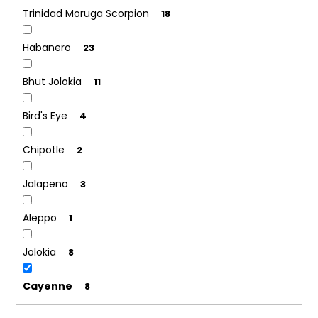
č
Trinidad Moruga Scorpion
18
a
m
e
Habanero
23
Bhut Jolokia
11
ÁZIJSKÝ
SRIRACHA
BOX
Bird's Eye
4
€24,90
Chipotle
2
Jalapeno
3
Aleppo
1
Jolokia
8
Cayenne
8