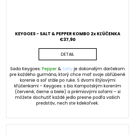
KEYGOES - SALT & PEPPER KOMBO 2x KĽÚČENKA
€37,90
DETAIL
Sada
Keygoes:
Pepper
&
Salty
je dokonalým darčekom
pre každého gurmána, ktorý chce mať svoje obľúbené
korenie a soľ stále po ruke. S dvomi štýlovými
kľúčenkami –
Keygoes:
s bio Kampotským korením
(červené, čierne a biele) a prémiovými soľami – si
môžete dochutiť každé jedlo presne podľa vašich
predstáv, nech ste kdekoľvek.