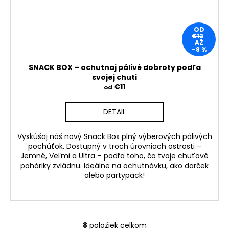
OD
€12
AŽ
–8 %
SNACK BOX – ochutnaj pálivé dobroty podľa
svojej chuti
€11
od
DETAIL
Vyskúšaj náš nový Snack Box plný výberových pálivých
pochúťok. Dostupný v troch úrovniach ostrosti –
Jemné, Veľmi a Ultra – podľa toho, čo tvoje chuťové
poháriky zvládnu. Ideálne na ochutnávku, ako darček
alebo partypack!
8
položiek celkom