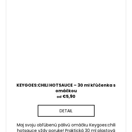
KEYGOES:CHILI HOTSAUCE – 30 ml kľúčenka s
omáčkou
€5,90
od
DETAIL
Maj svoju obľúbenú pálivú omáčku Keygoes:chili
hotsauce vždy poruke! Praktická 30 ml plastová