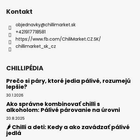
Kontakt
objednavky
@
chillimarket.sk
+421917718581
https://www.fb.com/ChiliMarket.CZ.SK/
chillimarket_sk_cz
CHILLIPÉDIA
Prečo si páry, ktoré jedia pálivé, rozumejú
lepšie?
30.1.2026
Ako správne kombinovať chilli s
alkoholom: Pálivé párovanie na úrovni
20.8.2025
🌶️ Chilli a deti: Kedy a ako zavádzať pálivé
jedlá