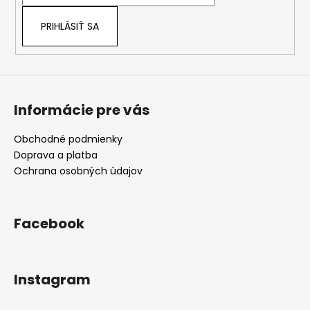
i
e
e
p
PRIHLÁSIŤ SA
r
v
k
y
v
Informácie pre vás
ý
p
i
Obchodné podmienky
s
Doprava a platba
u
Ochrana osobných údajov
Facebook
Instagram