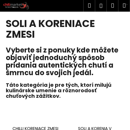
K
Prejsť
Hľadať
Náku
M
Prihlásen
na
o
obsah
Späť
Späť
košík
š
SOLI A KORENIACE
í
Č
ZMESI
k
o
p
Vyberte si z ponuky
kde môžete
o
objaviť jednoduchý spôsob
t
pridania autentických chutí a
r
šmrncu do svojich jedál.
e
b
Táto kategória je pre tých, ktorí milujú
kulinárske umenie a rôznorodosť
u
chuťových zážitkov.
j
e
t
e
n
CHILLI KORENIACE ZMESI
SOLI A KORENIA V