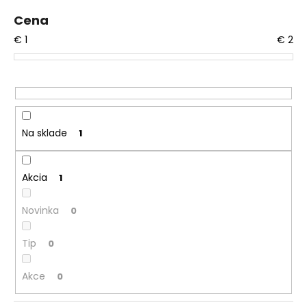
r
Cena
o
€
1
€
2
d
u
k
t
o
v
Na sklade
1
Akcia
1
Novinka
0
Tip
0
Akce
0