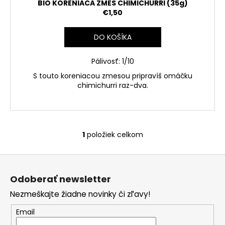
o
BIO KORENIACA ZMES CHIMICHURRI (35g)
v
€1,50
DO KOŠÍKA
Pálivosť: 1/10
S touto koreniacou zmesou pripravíš omáčku
chimichurri raz-dva.
1
položiek celkom
O
v
Z
l
á
á
Odoberať newsletter
d
p
a
Nezmeškajte žiadne novinky či zľavy!
ä
c
t
Email
i