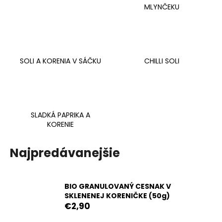
MLYNČEKU
á
j
s
ť
?
SOLI A KORENIA V SÁČKU
CHILLI SOLI
HĽADAŤ
SLADKÁ PAPRIKA A
KORENIE
Najpredávanejšie
O
d
p
BIO GRANULOVANÝ CESNAK V
o
SKLENENEJ KORENIČKE (50g)
r
€2,90
ú