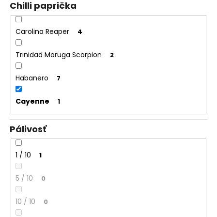
Chilli paprička
Carolina Reaper
4
Trinidad Moruga Scorpion
2
Habanero
7
Cayenne
1
Pálivosť
1 / 10
1
5 / 10
0
10 / 10
0