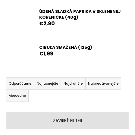
č
a
ÚDENÁ SLADKÁ PAPRIKA V SKLENENEJ
m
KORENIČKE (40g)
e
€2,90
TRININAD
MORUGA
CIBUĽA SMAŽENÁ (125g)
SCORPION
€1,99
MLETÉ
CHILLI
(10G)
€3,90
R
Pôvodne:
€4,90
a
Odporúčame
Najlacnejšie
Najdrahšie
Najpredávanejšie
d
Abecedne
e
n
i
ZAVRIEŤ FILTER
e
p