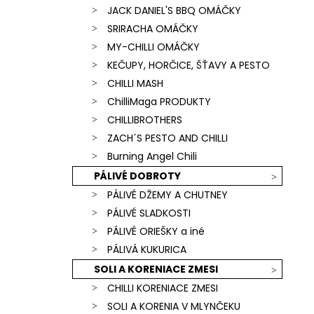
JACK DANIEL'S BBQ OMÁČKY
SRIRACHA OMÁČKY
MY-CHILLI OMÁČKY
KEČUPY, HORČICE, ŠŤAVY A PESTO
CHILLI MASH
ChilliMaga PRODUKTY
CHILLIBROTHERS
ZACH´S PESTO AND CHILLI
Burning Angel Chili
PÁLIVÉ DOBROTY
PÁLIVÉ DŽEMY A CHUTNEY
PÁLIVÉ SLADKOSTI
PÁLIVÉ ORIEŠKY a iné
PÁLIVÁ KUKURICA
SOLI A KORENIACE ZMESI
CHILLI KORENIACE ZMESI
SOLI A KORENIA V MLYNČEKU