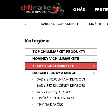
K
Prejsť
na
o
O NÁS
PRE F
obsah
Späť
Späť
š
do
do
í
Domov
DARČEKY, BOXY A MERCH
MALÝ OCHRA
k
obchodu
obchodu
B
o
Kategórie
Preskočiť
č
kategórie
n
TOP CHILLIMARKET PRODUKTY
ý
NOVINKY V CHILLIMARKETE
p
ZĽAVY V CHILLIMARKETE
a
DARČEKY, BOXY A MERCH
n
SADY S KĽÚČENKAMI KEYGOES
e
SADY BEZ KĽÚČENKY KEYGOES
l
SCRATCH by KEYGOES
TRIČKÁ A CHILLI MERCH
KEYGOES:CHILI ULTRA PÁLIVÉ (MORUGA
TIPY NA DARČEK