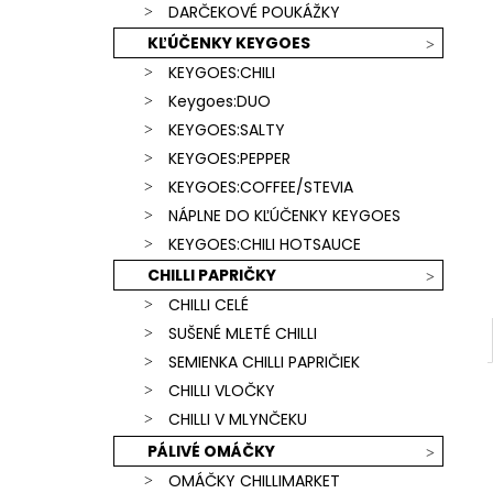
SCORPION & CAROLINA REAPER)
DARČEKOVÉ POUKÁŽKY
€15,90
KĽÚČENKY KEYGOES
KEYGOES:CHILI
Keygoes:DUO
KEYGOES:SALTY
KEYGOES:PEPPER
KEYGOES:COFFEE/STEVIA
NÁPLNE DO KĽÚČENKY KEYGOES
KEYGOES:CHILI HOTSAUCE
CHILLI PAPRIČKY
CHILLI CELÉ
SUŠENÉ MLETÉ CHILLI
SEMIENKA CHILLI PAPRIČIEK
CHILLI VLOČKY
CHILLI V MLYNČEKU
PÁLIVÉ OMÁČKY
OMÁČKY CHILLIMARKET