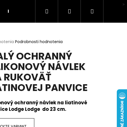
Hľadať
Prihlásenie
Nákupný
Hodnotenie obchodu
košík
erné
notenia
Podrobnosti hodnotenia
tenie
ALÝ OCHRANNÝ
ktu
LIKONOVÝ NÁVLEK
A RUKOVÄŤ
ičiek.
ATINOVEJ PANVICE
kónový ochranný návlek na liatinové
ice Lodge Lodge do 23 cm.
LI MA HUBA"
OĽTE VARIANT