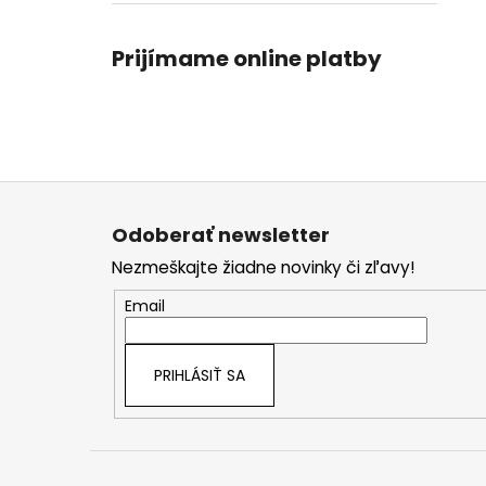
Prijímame online platby
Z
á
Odoberať newsletter
p
Nezmeškajte žiadne novinky či zľavy!
ä
t
Email
i
e
PRIHLÁSIŤ SA