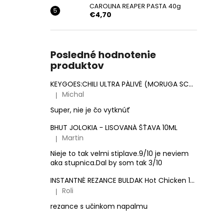
CAROLINA REAPER PASTA 40g
€4,70
Posledné hodnotenie
produktov
KEYGOES:CHILI ULTRA PÁLIVÉ (MORUGA SCORPION & CAROLINA REAPER)
Michal
|
Hodnotenie produktu je 5 z 5 hviezdičiek.
Super, nie je čo vytknúť
BHUT JOLOKIA - LISOVANÁ ŠŤAVA 10ML
Martin
|
Hodnotenie produktu je 3 z 5 hviezdičiek.
Nieje to tak velmi stiplave.9/10 je neviem
aka stupnica.Dal by som tak 3/10
INSTANTNÉ REZANCE BULDAK Hot Chicken 140g
Roli
|
Hodnotenie produktu je 5 z 5 hviezdičiek.
rezance s učinkom napalmu