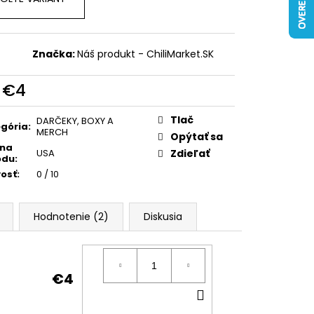
Značka:
Náš produkt - ChiliMarket.SK
d
€4
otková
:
Tlač
DARČEKY, BOXY A
gória
:
MERCH
Opýtať sa
ina
USA
Zdieľať
odu
:
vosť
:
0 / 10
Hodnotenie (2)
Diskusia
€4
DO