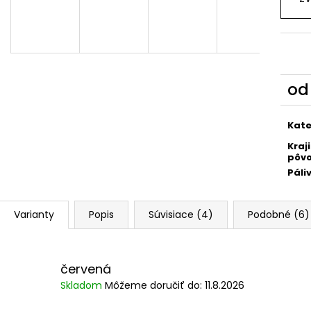
€39
€9,90
Pôvodne:
€48
o
Jedn
cena
Kate
Kraj
pôv
Páli
Varianty
Popis
Súvisiace (4)
Podobné (6)
červená
Skladom
Môžeme doručiť do:
11.8.2026