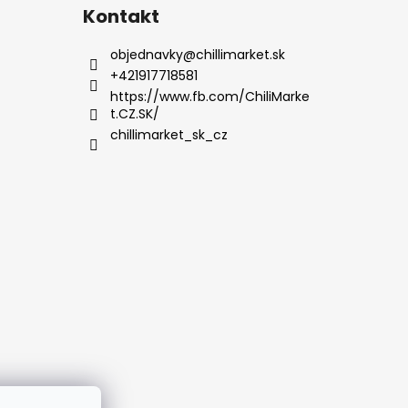
Kontakt
objednavky
@
chillimarket.sk
+421917718581
https://www.fb.com/ChiliMarke
t.CZ.SK/
chillimarket_sk_cz