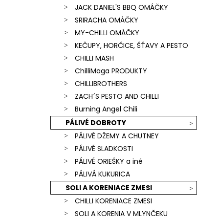
JACK DANIEL'S BBQ OMÁČKY
SRIRACHA OMÁČKY
MY-CHILLI OMÁČKY
KEČUPY, HORČICE, ŠŤAVY A PESTO
CHILLI MASH
ChilliMaga PRODUKTY
CHILLIBROTHERS
ZACH´S PESTO AND CHILLI
Burning Angel Chili
PÁLIVÉ DOBROTY
PÁLIVÉ DŽEMY A CHUTNEY
PÁLIVÉ SLADKOSTI
PÁLIVÉ ORIEŠKY a iné
PÁLIVÁ KUKURICA
SOLI A KORENIACE ZMESI
CHILLI KORENIACE ZMESI
SOLI A KORENIA V MLYNČEKU