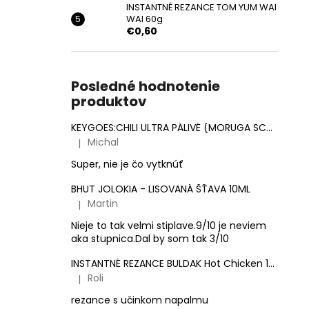
INSTANTNÉ REZANCE TOM YUM WAI
WAI 60g
€0,60
Posledné hodnotenie
produktov
KEYGOES:CHILI ULTRA PÁLIVÉ (MORUGA SCORPION & CAROLINA REAPER)
Michal
|
Hodnotenie produktu je 5 z 5 hviezdičiek.
Super, nie je čo vytknúť
BHUT JOLOKIA - LISOVANÁ ŠŤAVA 10ML
Martin
|
Hodnotenie produktu je 3 z 5 hviezdičiek.
Nieje to tak velmi stiplave.9/10 je neviem
aka stupnica.Dal by som tak 3/10
INSTANTNÉ REZANCE BULDAK Hot Chicken 140g
Roli
|
Hodnotenie produktu je 5 z 5 hviezdičiek.
rezance s učinkom napalmu