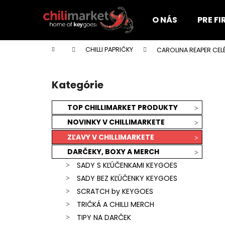
K
Prejsť
na
o
O NÁS
PRE F
obsah
Späť
Späť
š
do
do
í
Domov
CHILLI PAPRIČKY
CAROLINA REAPER CELÉ 
k
obchodu
obchodu
B
o
Kategórie
Preskočiť
č
kategórie
n
TOP CHILLIMARKET PRODUKTY
ý
NOVINKY V CHILLIMARKETE
p
ZĽAVY V CHILLIMARKETE
a
DARČEKY, BOXY A MERCH
n
SADY S KĽÚČENKAMI KEYGOES
e
SADY BEZ KĽÚČENKY KEYGOES
l
SCRATCH by KEYGOES
TRIČKÁ A CHILLI MERCH
KEYGOES:CHILI ULTRA PÁLIVÉ (MORUGA
TIPY NA DARČEK