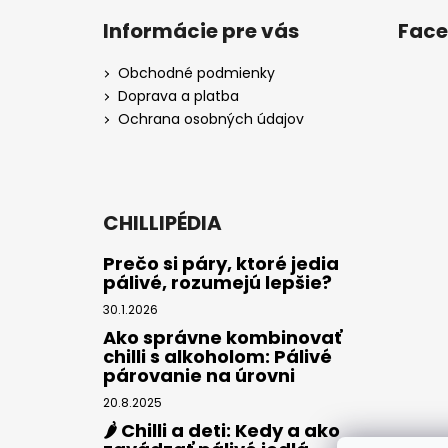
Informácie pre vás
Fac
Obchodné podmienky
Doprava a platba
Ochrana osobných údajov
CHILLIPÉDIA
Prečo si páry, ktoré jedia
pálivé, rozumejú lepšie?
30.1.2026
Ako správne kombinovať
chilli s alkoholom: Pálivé
párovanie na úrovni
20.8.2025
🌶️ Chilli a deti: Kedy a ako