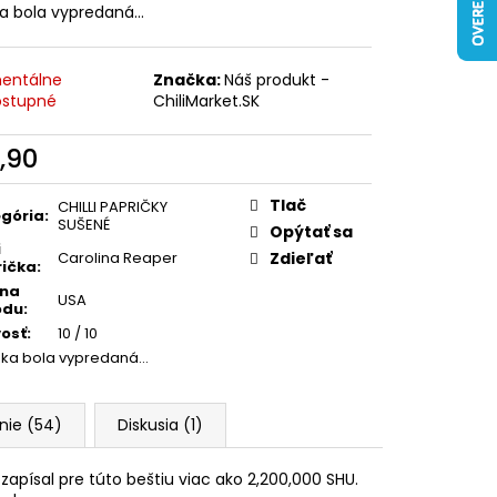
ka bola vypredaná…
entálne
Značka:
Náš produkt -
stupné
ChiliMarket.SK
,90
otková
:
Tlač
CHILLI PAPRIČKY
gória
:
SUŠENÉ
Opýtať sa
i
Carolina Reaper
Zdieľať
ička
:
ina
USA
odu
:
vosť
:
10 / 10
žka bola vypredaná…
nie (54)
Diskusia (1)
 zapísal pre túto beštiu viac ako 2,200,000 SHU.