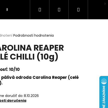
Hľadať
Prihlásenie
Nákupný
Hodnotenie obchodu
košík
erné
dnotení
Podrobnosti hodnotenia
tenie
ROLINA REAPER
ktu
LÉ CHILLI (10g)
ičiek.
osť: 10/10
a pálivá odroda Carolina Reaper (celé
).
e doručiť do:
8.10.2026
sti doručenia
LI MA HUBA"