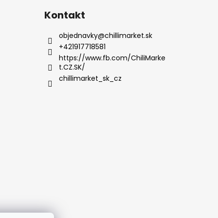
Kontakt
objednavky
@
chillimarket.sk
+421917718581
https://www.fb.com/ChiliMarke
t.CZ.SK/
chillimarket_sk_cz