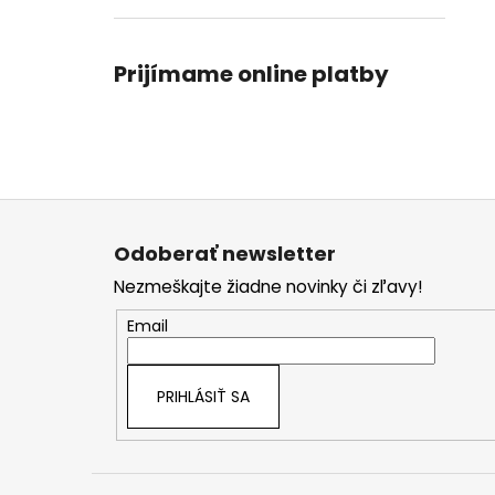
Prijímame online platby
Z
á
Odoberať newsletter
p
Nezmeškajte žiadne novinky či zľavy!
ä
t
Email
i
e
PRIHLÁSIŤ SA