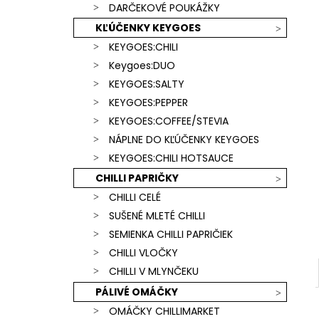
SCORPION & CAROLINA REAPER)
DARČEKOVÉ POUKÁŽKY
€15,90
KĽÚČENKY KEYGOES
KEYGOES:CHILI
Keygoes:DUO
KEYGOES:SALTY
KEYGOES:PEPPER
KEYGOES:COFFEE/STEVIA
NÁPLNE DO KĽÚČENKY KEYGOES
KEYGOES:CHILI HOTSAUCE
CHILLI PAPRIČKY
CHILLI CELÉ
SUŠENÉ MLETÉ CHILLI
SEMIENKA CHILLI PAPRIČIEK
CHILLI VLOČKY
CHILLI V MLYNČEKU
PÁLIVÉ OMÁČKY
OMÁČKY CHILLIMARKET