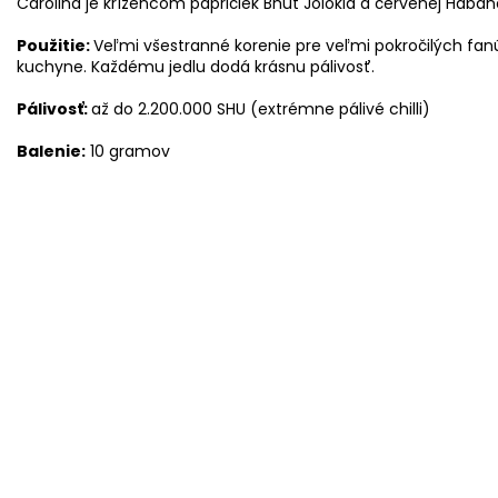
Carolina je krížencom papričiek Bhut Jolokia a červenej Haban
Použitie:
Veľmi všestranné korenie pre veľmi pokročilých fanúš
kuchyne. Každému jedlu dodá krásnu pálivosť.
Pálivosť:
až do 2.200.000 SHU (extrémne pálivé chilli)
Balenie:
10 gramov