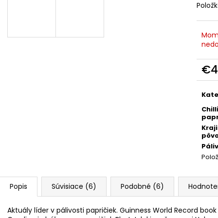
€39
€9,90
Polož
Pôvodne:
€48
Mom
nedo
€4
Jedn
cena
Kate
Chill
papr
Kraj
pôv
Páli
Polo
Popis
Súvisiace (6)
Podobné (6)
Hodnote
Aktuály líder v pálivosti papričiek. Guinness World Record book