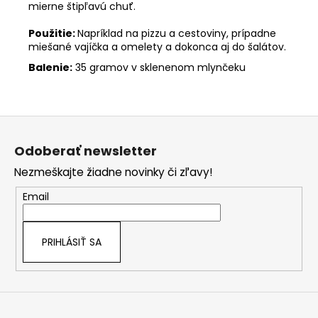
mierne štipľavú chuť.
Použitie:
Napríklad na pizzu a cestoviny, prípadne
miešané vajíčka a omelety a dokonca aj do šalátov.
Balenie:
35 gramov v sklenenom mlynčeku
Z
á
Odoberať newsletter
p
Nezmeškajte žiadne novinky či zľavy!
ä
t
Email
i
e
PRIHLÁSIŤ SA