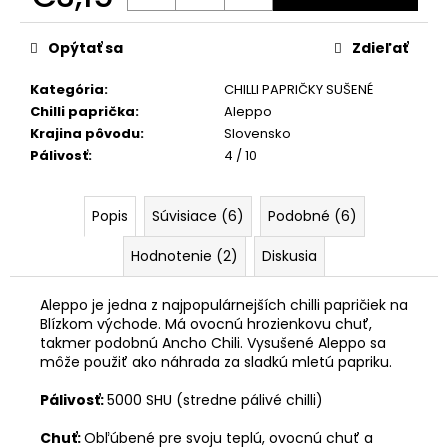
č
Jednotková
a
cena:
m
Opýtať sa
Zdieľať
e
Kategória
:
CHILLI PAPRIČKY SUŠENÉ
Chilli paprička
:
Aleppo
BEST
Krajina pôvodu
:
Slovensko
OF
Pálivosť
:
4 / 10
BOX
€39
Pôvodne:
Popis
Súvisiace (6)
Podobné (6)
€48
Hodnotenie (2)
Diskusia
Aleppo je jedna z najpopulárnejších chilli papričiek na
Blízkom východe. Má ovocnú hrozienkovu chuť,
takmer podobnú Ancho Chili. Vysušené Aleppo sa
môže použiť ako náhrada za sladkú mletú papriku.
Pálivosť:
5000 SHU (stredne pálivé chilli)
Chuť:
Obľúbené pre svoju teplú, ovocnú chuť a