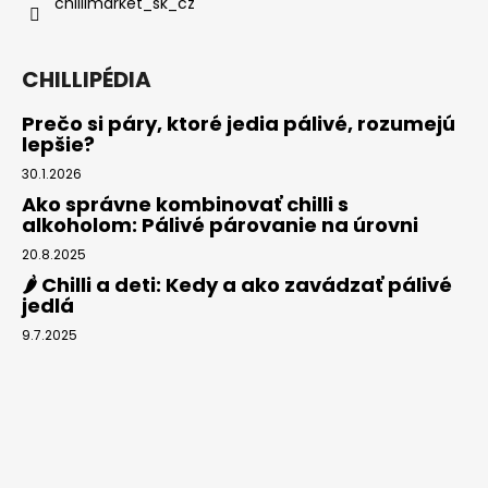
chillimarket_sk_cz
CHILLIPÉDIA
Prečo si páry, ktoré jedia pálivé, rozumejú
lepšie?
30.1.2026
Ako správne kombinovať chilli s
alkoholom: Pálivé párovanie na úrovni
20.8.2025
🌶️ Chilli a deti: Kedy a ako zavádzať pálivé
jedlá
9.7.2025