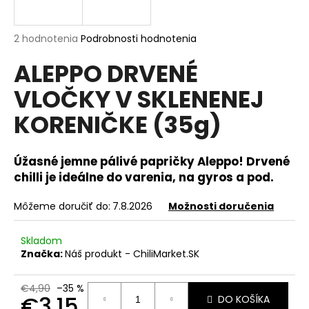
á
j
Priemerné
2 hodnotenia
Podrobnosti hodnotenia
s
hodnotenie
ALEPPO DRVENÉ
produktu
ť
je
?
VLOČKY V SKLENENEJ
5,0
z
KORENIČKE (35g)
5
hviezdičiek.
Úžasné jemne pálivé papričky Aleppo! Drvené
HĽADAŤ
chilli je ideálne do varenia, na gyros a pod.
Môžeme doručiť do:
7.8.2026
Možnosti doručenia
O
d
Skladom
p
Značka:
Náš produkt - ChiliMarket.SK
o
r
€4,90
–35 %
ú
€3,15
DO KOŠÍKA