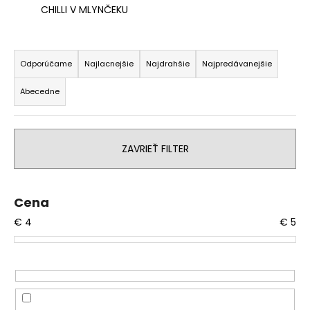
CHILLI V MLYNČEKU
á
j
R
s
a
Odporúčame
Najlacnejšie
Najdrahšie
Najpredávanejšie
ť
d
?
Abecedne
e
n
i
ZAVRIEŤ FILTER
e
HĽADAŤ
p
r
Cena
o
O
€
4
€
5
d
d
u
p
k
o
t
r
ú
o