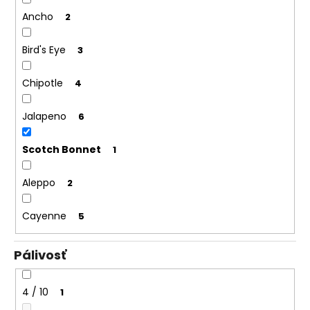
Ancho
2
Bird's Eye
3
Chipotle
4
Jalapeno
6
Scotch Bonnet
1
Aleppo
2
Cayenne
5
Pálivosť
4 / 10
1