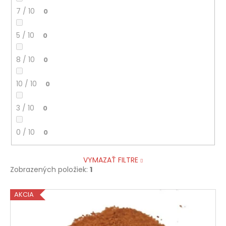
7 / 10
0
5 / 10
0
8 / 10
0
10 / 10
0
3 / 10
0
0 / 10
0
VYMAZAŤ FILTRE
Zobrazených položiek:
1
V
AKCIA
ý
p