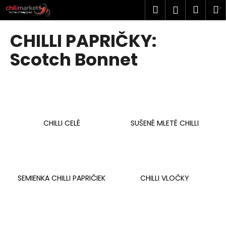
K
Prejsť
Hľadať
Náku
M
Prihlásen
na
o
obsah
Späť
Späť
košík
š
CHILLI PAPRIČKY:
í
Č
Scotch Bonnet
k
o
p
o
t
r
CHILLI CELÉ
SUŠENÉ MLETÉ CHILLI
e
b
u
j
SEMIENKA CHILLI PAPRIČIEK
CHILLI VLOČKY
e
t
e
n