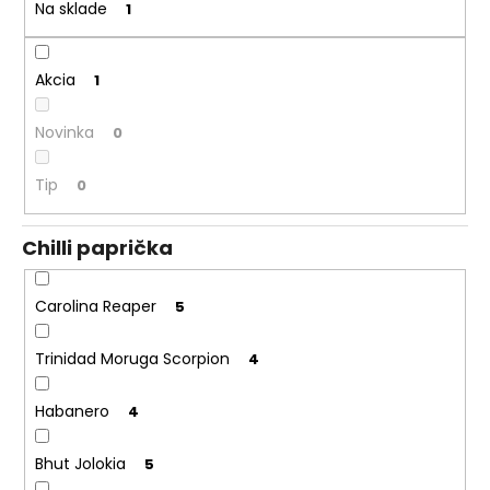
č
v
Na sklade
1
a
m
e
Akcia
1
Novinka
0
KEYGOES:CHILI
ULTRA
PÁLIVÉ
Tip
0
(MORUGA
SCORPION
&
Chilli paprička
CAROLINA
REAPER)
€15,90
Carolina Reaper
5
Trinidad Moruga Scorpion
4
Habanero
4
Bhut Jolokia
5