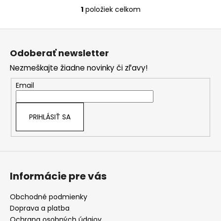
1
položiek celkom
O
v
Z
l
á
á
Odoberať newsletter
d
p
a
Nezmeškajte žiadne novinky či zľavy!
ä
c
t
Email
i
i
e
e
p
PRIHLÁSIŤ SA
r
v
k
y
v
Informácie pre vás
ý
p
i
Obchodné podmienky
s
Doprava a platba
u
Ochrana osobných údajov