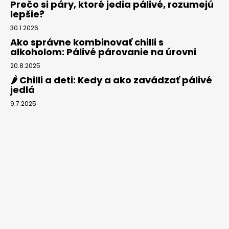
Prečo si páry, ktoré jedia pálivé, rozumejú
lepšie?
30.1.2026
Ako správne kombinovať chilli s
alkoholom: Pálivé párovanie na úrovni
20.8.2025
🌶️ Chilli a deti: Kedy a ako zavádzať pálivé
jedlá
9.7.2025