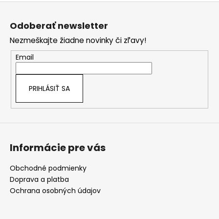
č
Z
a
á
m
Odoberať newsletter
p
e
Nezmeškajte žiadne novinky či zľavy!
ä
t
Email
ÁZIJSKÝ
i
SRIRACHA
BOX
e
PRIHLÁSIŤ SA
€24,90
Informácie pre vás
Obchodné podmienky
Doprava a platba
Ochrana osobných údajov