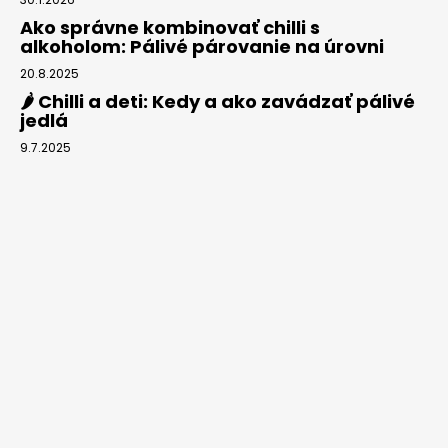
Ako správne kombinovať chilli s
alkoholom: Pálivé párovanie na úrovni
20.8.2025
🌶️ Chilli a deti: Kedy a ako zavádzať pálivé
jedlá
9.7.2025