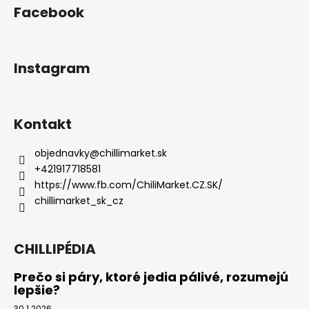
Facebook
Instagram
Kontakt
objednavky
@
chillimarket.sk
+421917718581
https://www.fb.com/ChiliMarket.CZ.SK/
chillimarket_sk_cz
CHILLIPÉDIA
Prečo si páry, ktoré jedia pálivé, rozumejú
lepšie?
30.1.2026