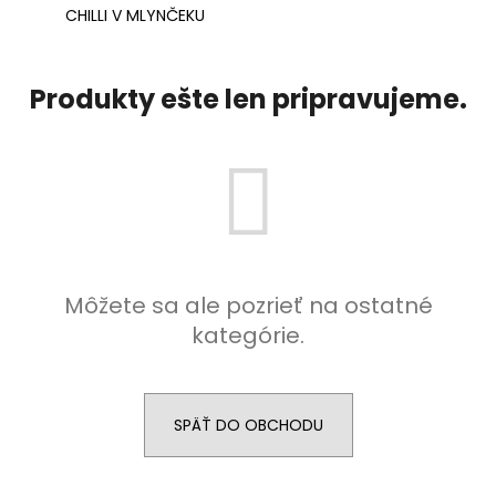
CHILLI V MLYNČEKU
á
j
s
Produkty ešte len pripravujeme.
ť
?
HĽADAŤ
Môžete sa ale pozrieť na ostatné
kategórie.
O
d
p
o
SPÄŤ DO OBCHODU
r
ú