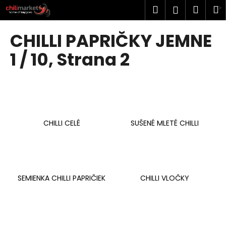
K
Prejsť
Hľadať
Náku
M
Prihlásen
na
o
obsah
Späť
Späť
košík
š
CHILLI PAPRIČKY JEMNE
í
Č
1 / 10
, Strana 2
k
o
p
o
t
r
CHILLI CELÉ
SUŠENÉ MLETÉ CHILLI
e
b
u
j
SEMIENKA CHILLI PAPRIČIEK
CHILLI VLOČKY
e
t
e
n