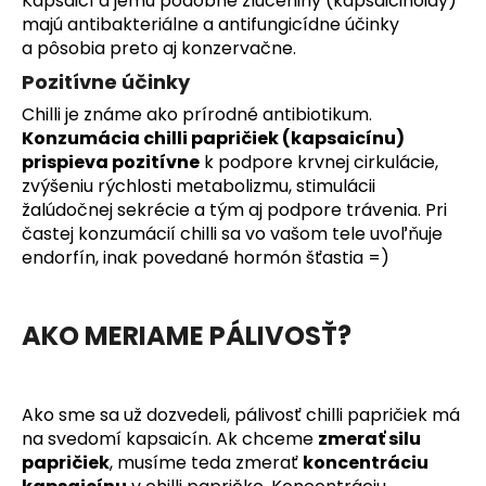
Kapsaicí a jemu podobné zlúčeniny (kapsaicinoidy)
č
majú antibakteriálne a antifungicídne účinky
a
a pôsobia preto aj konzervačne.
m
e
Pozitívne účinky
Chilli je známe ako
prírodné antibiotikum
.
Konzumácia chilli papričiek (kapsaicínu)
ÁZIJSKÝ
SRIRACHA
prispieva pozitívne
k podpore krvnej cirkulácie,
BOX
zvýšeniu rýchlosti metabolizmu, stimulácii
€24,90
žalúdočnej sekrécie a tým aj podpore trávenia. Pri
častej konzumácií chilli
sa vo vašom tele uvoľňuje
endorfín, inak povedané hormón šťastia =)
AKO MERIAME PÁLIVOSŤ?
Ako sme sa už dozvedeli, pálivosť chilli papričiek má
na svedomí kapsaicín. Ak chceme
zmerať silu
papričiek
, musíme teda zmerať
koncentráciu