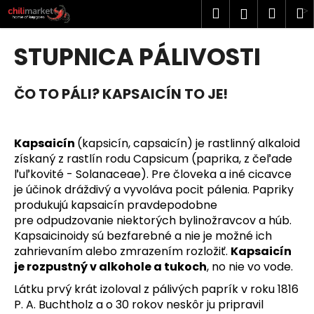
K
Prejsť
Hľadať
Náku
M
Prihlásen
na
o
obsah
Späť
Späť
košík
š
STUPNICA PÁLIVOSTI
í
Č
k
o
ČO TO PÁLI?
KAPSAICÍN
TO JE!
p
o
Kapsaicín
(kapsicín, capsaicín) je rastlinný alkaloid
t
získaný z rastlín rodu Capsicum (paprika, z čeľade
r
ľuľkovité - Solanaceae). Pre človeka a iné cicavce
e
je účinok dráždivý a vyvoláva pocit pálenia. Papriky
b
produkujú kapsaicín pravdepodobne
u
pre odpudzovanie niektorých bylinožravcov a húb.
Kapsaicinoidy sú bezfarebné a nie je možné ich
j
zahrievaním alebo zmrazením rozložiť.
Kapsaicín
e
je rozpustný v alkohole a tukoch
, no nie vo vode.
t
Látku prvý krát izoloval z pálivých paprík v roku 1816
e
P. A. Buchtholz a o 30 rokov neskôr ju pripravil
n