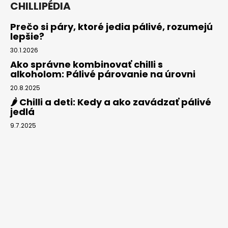
CHILLIPÉDIA
Prečo si páry, ktoré jedia pálivé, rozumejú
lepšie?
30.1.2026
Ako správne kombinovať chilli s
alkoholom: Pálivé párovanie na úrovni
20.8.2025
🌶️ Chilli a deti: Kedy a ako zavádzať pálivé
jedlá
9.7.2025