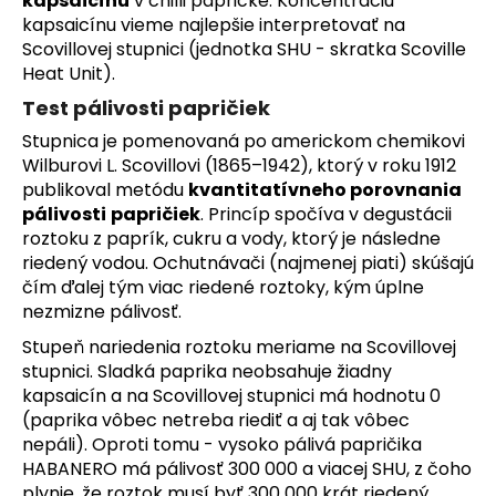
kapsaicínu
v chilli papričke. Koncentráciu
kapsaicínu vieme najlepšie interpretovať na
Scovillovej stupnici (jednotka SHU - skratka Scoville
Heat Unit).
Test pálivosti papričiek
Stupnica je pomenovaná po americkom chemikovi
Wilburovi L. Scovillovi (1865–1942), ktorý v roku 1912
publikoval metódu
kvantitatívneho porovnania
pálivosti
papričiek
. Princíp spočíva v degustácii
roztoku z paprík, cukru a vody, ktorý je následne
riedený vodou. Ochutnávači (najmenej piati) skúšajú
čím ďalej tým viac riedené roztoky, kým úplne
nezmizne pálivosť.
Stupeň nariedenia roztoku meriame na Scovillovej
stupnici. Sladká paprika neobsahuje žiadny
kapsaicín a na Scovillovej stupnici má hodnotu 0
(paprika vôbec netreba riediť a aj tak vôbec
nepáli). Oproti tomu - vysoko pálivá papričika
HABANERO
má pálivosť 300 000 a viacej SHU, z čoho
plynie, že roztok musí byť 300 000 krát riedený