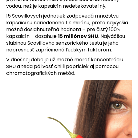
vodou, než je kapsaicín nedetekovateľný.
15 Scovillovych jednotiek zodpovedá množstvu
kapsaicínu nariedeného 1 k miliónu, preto najvyššia
možná dosiahnuteľná hodnota – pre čistý 100%
kapsaicín – dosahuje
15 miliónov SHU
. Najväčšou
slabinou Scovillovho senzorického testu je jeho
nepresnosť zapríčinená ľudským faktorom.
V dnešnej dobe je už možné merať koncentráciu
SHU a teda pálivosť chilli papričiek aj pomocou
chromatografických metód.
V
ý
p
i
s
č
l