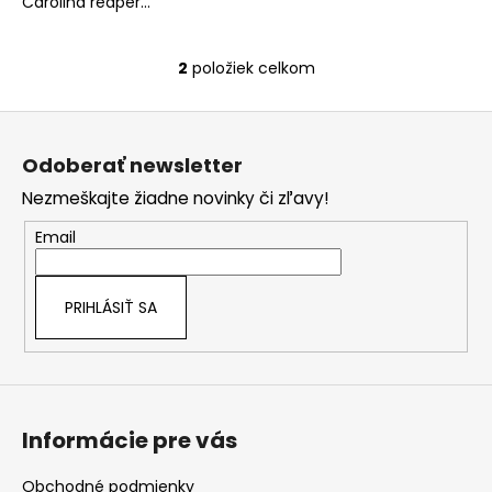
Carolina reaper...
2
položiek celkom
O
v
Z
l
á
á
Odoberať newsletter
d
p
a
Nezmeškajte žiadne novinky či zľavy!
ä
c
t
Email
i
i
e
e
p
PRIHLÁSIŤ SA
r
v
k
y
v
Informácie pre vás
ý
p
i
Obchodné podmienky