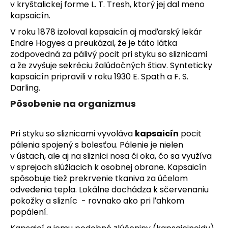
v kryštalickej forme L. T. Tresh, ktorý jej dal meno
á
kapsaicín.
j
V roku 1878 izoloval kapsaicín aj maďarský lekár
s
Endre Hogyes a preukázal, že je táto látka
ť
zodpovedná za pálivý pocit pri styku so sliznicami
?
a že zvyšuje sekréciu žalúdočných štiav. Synteticky
kapsaicín pripravili
v roku 1930 E. Spath a F. S.
Darling.
Pôsobenie na organizmus
HĽADAŤ
Pri styku so sliznicami vyvoláva
kapsaicín
pocit
pálenia spojený s bolesťou. Pálenie je nielen
v ústach, ale aj na sliznici nosa či oka, čo sa využíva
O
v sprejoch slúžiacich k osobnej obrane. Kapsaicín
d
spôsobuje tiež prekrvenie tkaniva za účelom
p
odvedenia tepla. Lokálne dochádza k sčervenaniu
o
pokožky a slizníc - rovnako ako pri ľahkom
r
popálení.
ú