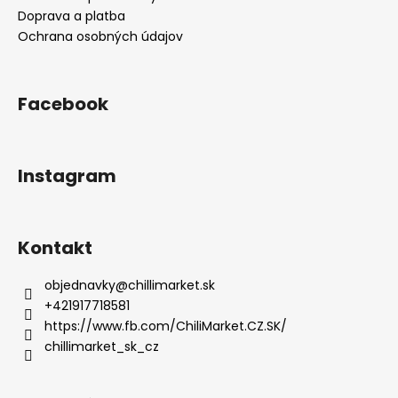
s
Doprava a platba
u
Ochrana osobných údajov
Facebook
Instagram
Kontakt
objednavky
@
chillimarket.sk
+421917718581
https://www.fb.com/ChiliMarket.CZ.SK/
chillimarket_sk_cz