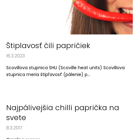
á
n
k
o
v
Štiplavosť čili papričiek
16.3.2023
Scovillova stupnica SHU (Scoville heat units) Scovillova
stupnica meria štipľavosť (pálenie) p...
Najpálivejšia chilli paprička na
svete
8.3.2017